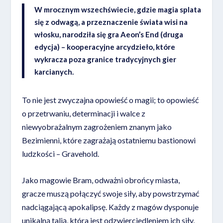
W mrocznym wszechświecie, gdzie magia splata
się z odwagą, a przeznaczenie świata wisi na
włosku, narodziła się gra Aeon’s End (druga
edycja) – kooperacyjne arcydzieło, które
wykracza poza granice tradycyjnych gier
karcianych.
To nie jest zwyczajna opowieść o magii; to opowieść
o przetrwaniu, determinacji i walce z
niewyobrażalnym zagrożeniem znanym jako
Bezimienni, które zagrażają ostatniemu bastionowi
ludzkości – Gravehold.
Jako magowie Bram, odważni obrońcy miasta,
gracze muszą połączyć swoje siły, aby powstrzymać
nadciągającą apokalipsę. Każdy z magów dysponuje
unikalną talią, która jest odzwierciedleniem ich siły,