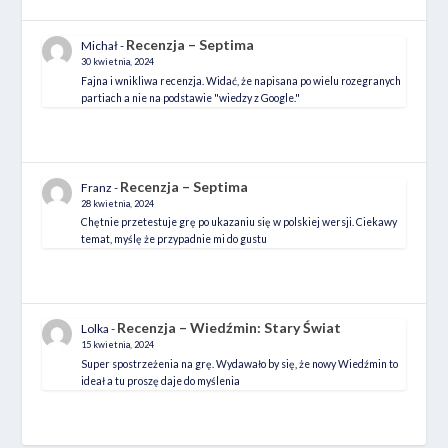
Recenzja – Septima
Michał
-
30 kwietnia, 2024
Fajna i wnikliwa recenzja. Widać, że napisana po wielu rozegranych
partiach a nie na podstawie "wiedzy z Google."
Recenzja – Septima
Franz
-
28 kwietnia, 2024
Chętnie przetestuje grę po ukazaniu się w polskiej wersji. Ciekawy
temat, myślę że przypadnie mi do gustu
Recenzja – Wiedźmin: Stary Świat
Lolka
-
15 kwietnia, 2024
Super spostrzeżenia na grę. Wydawało by się, że nowy Wiedźmin to
ideał a tu proszę daje do myślenia