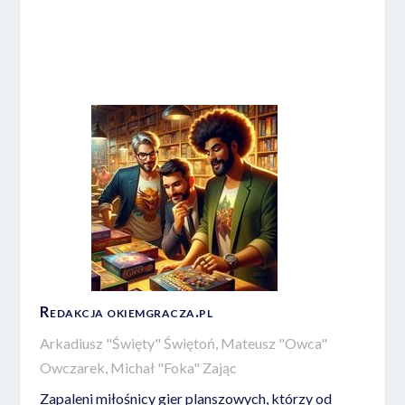
Redakcja okiemgracza.pl
Arkadiusz "Święty" Świętoń, Mateusz "Owca"
Owczarek, Michał "Foka" Zając
Zapaleni miłośnicy gier planszowych, którzy od