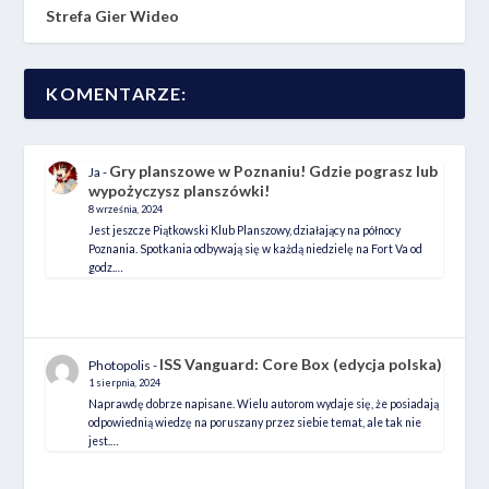
Strefa Gier Wideo
KOMENTARZE:
Gry planszowe w Poznaniu! Gdzie pograsz lub
Ja
-
wypożyczysz planszówki!
8 września, 2024
Jest jeszcze Piątkowski Klub Planszowy, działający na północy
Poznania. Spotkania odbywają się w każdą niedzielę na Fort Va od
godz.…
ISS Vanguard: Core Box (edycja polska)
Photopolis
-
1 sierpnia, 2024
Naprawdę dobrze napisane. Wielu autorom wydaje się, że posiadają
odpowiednią wiedzę na poruszany przez siebie temat, ale tak nie
jest.…