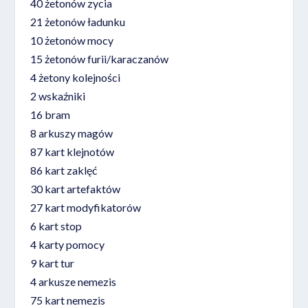
40 żetonów zycia
21 żetonów ładunku
10 żetonów mocy
15 żetonów furii/karaczanów
4 żetony kolejności
2 wskaźniki
16 bram
8 arkuszy magów
87 kart klejnotów
86 kart zaklęć
30 kart artefaktów
27 kart modyfikatorów
6 kart stop
4 karty pomocy
9 kart tur
4 arkusze nemezis
75 kart nemezis