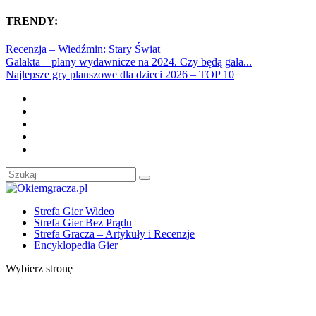
TRENDY:
Recenzja – Wiedźmin: Stary Świat
Galakta – plany wydawnicze na 2024. Czy będą gala...
Najlepsze gry planszowe dla dzieci 2026 – TOP 10
Strefa Gier Wideo
Strefa Gier Bez Prądu
Strefa Gracza – Artykuły i Recenzje
Encyklopedia Gier
Wybierz stronę