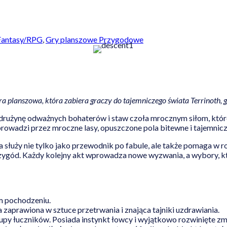
Fantasy/RPG
,
Gry planszowe Przygodowe
 planszowa, która zabiera graczy do tajemniczego świata Terrinoth, gd
rużynę odważnych bohaterów i staw czoła mrocznym siłom, które
rowadzi przez mroczne lasy, opuszczone pola bitewne i tajemnicz
a służy nie tylko jako przewodnik po fabule, ale także pomaga w r
ygód. Każdy kolejny akt wprowadza nowe wyzwania, a wybory, kt
m pochodzeniu.
 zaprawiona w sztuce przetrwania i znająca tajniki uzdrawiania.
grupy łuczników. Posiada instynkt łowcy i wyjątkowo rozwinięte zm