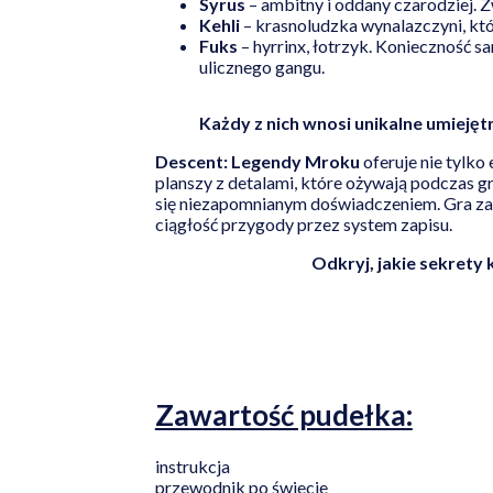
Syrus
– ambitny i oddany czarodziej. Zw
Kehli
– krasnoludzka wynalazczyni, któ
Fuks
– hyrrinx, łotrzyk. Konieczność 
ulicznego gangu.
Każdy z nich wnosi unikalne umiejętn
Descent: Legendy Mroku
oferuje nie tylko
planszy z detalami, które ożywają podczas gr
się niezapomnianym doświadczeniem. Gra zap
ciągłość przygody przez system zapisu.
Odkryj, jakie sekrety 
Zawartość pudełka:
instrukcja
przewodnik po świecie