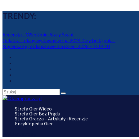
TRENDY:
Recenzja – Wiedźmin: Stary Świat
Galakta – plany wydawnicze na 2024. Czy będą gala...
Najlepsze gry planszowe dla dzieci 2026 – TOP 10
Strefa Gier Wideo
Strefa Gier Bez Prądu
Strefa Gracza – Artykuły i Recenzje
Encyklopedia Gier
Wybierz stronę