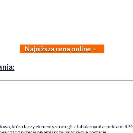
Najniższa cena online
nia:
wa, która łączy elementy strategii z fabularnymi aspektami RPG
 walcząc z przeciwnikami i rozwijając swoje postacie.