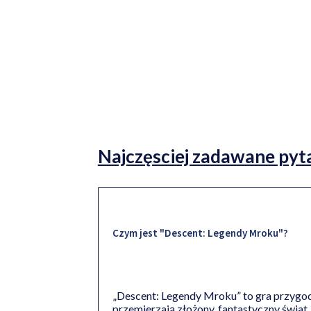
Najczęsciej zadawane pyta
Czym jest "Descent: Legendy Mroku"?
„Descent: Legendy Mroku” to gra przygodo
przemierzają złożony, fantastyczny świat,