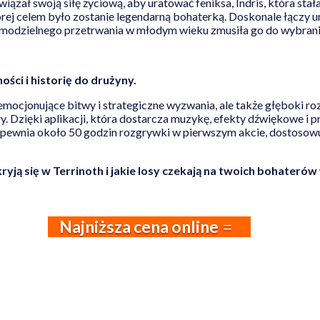
iązał swoją siłę życiową, aby uratować feniksa, Indris, która stał
rej celem było zostanie legendarną bohaterką. Doskonale łączy um
samodzielnego przetrwania w młodym wieku zmusiła go do wybrania
ości i historię do drużyny.
 emocjonujące bitwy i strategiczne wyzwania, ale także głęboki 
y. Dzięki aplikacji, która dostarcza muzykę, efekty dźwiękowe i pr
ewnia około 50 godzin rozgrywki w pierwszym akcie, dostosowują
kryją się w Terrinoth i jakie losy czekają na twoich bohaterów 
Najniższa cena online