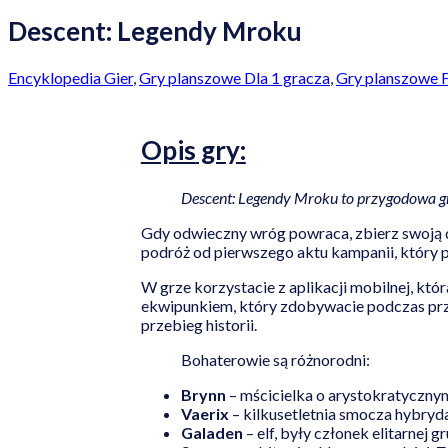
Descent: Legendy Mroku
Encyklopedia Gier
,
Gry planszowe Dla 1 gracza
,
Gry planszowe 
Opis
gry:
Descent: Legendy Mroku to przygodowa gra
Gdy odwieczny wróg powraca, zbierz swoją d
podróż od pierwszego aktu kampanii, który p
W grze korzystacie z aplikacji mobilnej, któr
ekwipunkiem, który zdobywacie podczas prz
przebieg historii.
Bohaterowie są różnorodni:
Brynn
– mścicielka o arystokratyczny
Vaerix
– kilkusetletnia smocza hybryda
Galaden
– elf, były członek elitarnej 