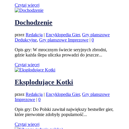
Czytaj więcej
Dochodzenie
przez
Redakcja
|
Encyklopedia Gier
,
Gry planszowe
Dedukcyjne
,
Gry planszowe Imprezowe
|
0
Opis gry: W mrocznym świecie seryjnych zbrodni,
gdzie każda ślepa uliczka prowadzi do jeszcze...
Czytaj więcej
Eksplodujące Kotki
przez
Redakcja
|
Encyklopedia Gier
,
Gry planszowe
Imprezowe
|
0
Opis gry: Do Polski zawitał największy bestseller gier,
które pierwotnie zdobyły popularność...
Czytaj więcej