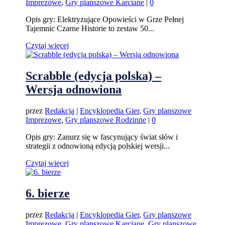
Imprezowe
,
Gry planszowe Karciane
|
0
Opis gry: Elektryzujące Opowieści w Grze Pełnej
Tajemnic Czarne Historie to zestaw 50...
Czytaj więcej
Scrabble (edycja polska) –
Wersja odnowiona
przez
Redakcja
|
Encyklopedia Gier
,
Gry planszowe
Imprezowe
,
Gry planszowe Rodzinne
|
0
Opis gry: Zanurz się w fascynujący świat słów i
strategii z odnowioną edycją polskiej wersji...
Czytaj więcej
6. bierze
przez
Redakcja
|
Encyklopedia Gier
,
Gry planszowe
Imprezowe
,
Gry planszowe Karciane
,
Gry planszowe