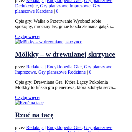
przez
Redakcja
|
Encyklopedia Gier
,
Gry planszowe
Dedukcyjne
,
Gry planszowe Imprezowe
,
Gry
planszowe Karciane
|
0
Opis gry: Walka o Przetrwanie Wyobraź sobie
spokojny, mroczny las, gdzie każda złamana gałąź i...
Czytaj więcej
Mölkky – w drewnianej skrzynce
przez
Redakcja
|
Encyklopedia Gier
,
Gry planszowe
Imprezowe
,
Gry planszowe Rodzinne
|
0
Opis gry: Drewniana Gra, Która Łączy Pokolenia
Mölkky to fińska gra plenerowa, która zdobyła serca...
Czytaj więcej
Rzuć na tacę
przez
Redakcja
|
Encyklopedia Gier
,
Gry planszowe