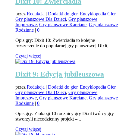
Dixit 10: Zwierciadła
przez
Redakcja
|
Dodatki do gier
,
Encyklopedia Gier
,
Gry planszowe Dla Dzieci
,
Gry planszowe
Imprezowe
,
Gry planszowe Karciane
,
Gry planszowe
Rodzinne
|
0
Opis gry: Dixit 10: Zwierciadła to kolejne
rozszerzenie do popularnej gry planszowej Dixit,...
Czytaj więcej
Dixit 9: Edycja jubileuszowa
przez
Redakcja
|
Dodatki do gier
,
Encyklopedia Gier
,
Gry planszowe Dla Dzieci
,
Gry planszowe
Imprezowe
,
Gry planszowe Karciane
,
Gry planszowe
Rodzinne
|
0
Opis gry: Z okazji 10 rocznicy gry Dixit twórcy gry
stworzyli niecodzienny projekt –...
Czytaj więcej