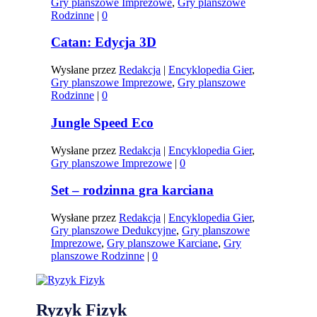
Gry planszowe Imprezowe
,
Gry planszowe
Rodzinne
|
0
Catan: Edycja 3D
Wysłane przez
Redakcja
|
Encyklopedia Gier
,
Gry planszowe Imprezowe
,
Gry planszowe
Rodzinne
|
0
Jungle Speed Eco
Wysłane przez
Redakcja
|
Encyklopedia Gier
,
Gry planszowe Imprezowe
|
0
Set – rodzinna gra karciana
Wysłane przez
Redakcja
|
Encyklopedia Gier
,
Gry planszowe Dedukcyjne
,
Gry planszowe
Imprezowe
,
Gry planszowe Karciane
,
Gry
planszowe Rodzinne
|
0
Ryzyk Fizyk