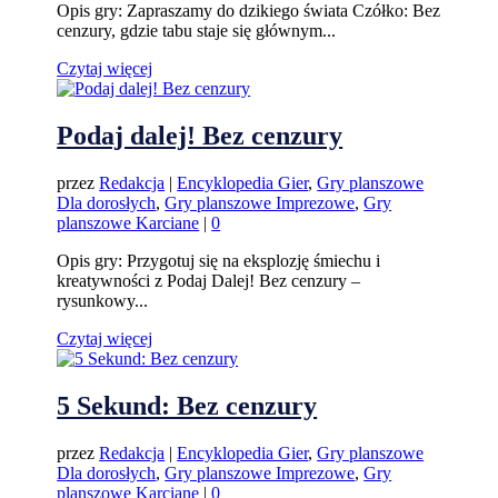
Opis gry: Zapraszamy do dzikiego świata Czółko: Bez
cenzury, gdzie tabu staje się głównym...
Czytaj więcej
Podaj dalej! Bez cenzury
przez
Redakcja
|
Encyklopedia Gier
,
Gry planszowe
Dla dorosłych
,
Gry planszowe Imprezowe
,
Gry
planszowe Karciane
|
0
Opis gry: Przygotuj się na eksplozję śmiechu i
kreatywności z Podaj Dalej! Bez cenzury –
rysunkowy...
Czytaj więcej
5 Sekund: Bez cenzury
przez
Redakcja
|
Encyklopedia Gier
,
Gry planszowe
Dla dorosłych
,
Gry planszowe Imprezowe
,
Gry
planszowe Karciane
|
0