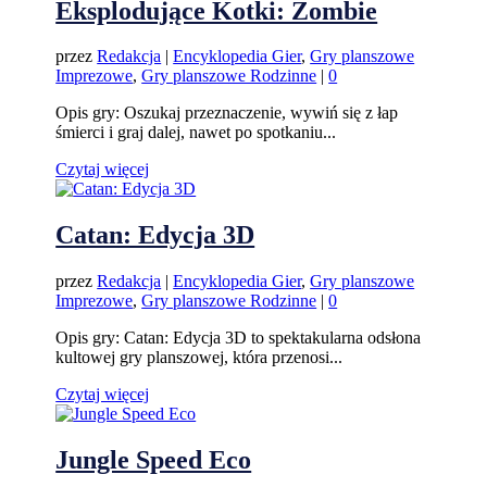
Eksplodujące Kotki: Zombie
przez
Redakcja
|
Encyklopedia Gier
,
Gry planszowe
Imprezowe
,
Gry planszowe Rodzinne
|
0
Opis gry: Oszukaj przeznaczenie, wywiń się z łap
śmierci i graj dalej, nawet po spotkaniu...
Czytaj więcej
Catan: Edycja 3D
przez
Redakcja
|
Encyklopedia Gier
,
Gry planszowe
Imprezowe
,
Gry planszowe Rodzinne
|
0
Opis gry: Catan: Edycja 3D to spektakularna odsłona
kultowej gry planszowej, która przenosi...
Czytaj więcej
Jungle Speed Eco