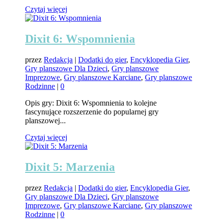
Czytaj więcej
Dixit 6: Wspomnienia
przez
Redakcja
|
Dodatki do gier
,
Encyklopedia Gier
,
Gry planszowe Dla Dzieci
,
Gry planszowe
Imprezowe
,
Gry planszowe Karciane
,
Gry planszowe
Rodzinne
|
0
Opis gry: Dixit 6: Wspomnienia to kolejne
fascynujące rozszerzenie do popularnej gry
planszowej...
Czytaj więcej
Dixit 5: Marzenia
przez
Redakcja
|
Dodatki do gier
,
Encyklopedia Gier
,
Gry planszowe Dla Dzieci
,
Gry planszowe
Imprezowe
,
Gry planszowe Karciane
,
Gry planszowe
Rodzinne
|
0