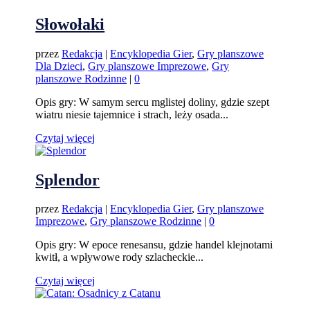
Słowołaki
przez
Redakcja
|
Encyklopedia Gier
,
Gry planszowe
Dla Dzieci
,
Gry planszowe Imprezowe
,
Gry
planszowe Rodzinne
|
0
Opis gry: W samym sercu mglistej doliny, gdzie szept
wiatru niesie tajemnice i strach, leży osada...
Czytaj więcej
Splendor
przez
Redakcja
|
Encyklopedia Gier
,
Gry planszowe
Imprezowe
,
Gry planszowe Rodzinne
|
0
Opis gry: W epoce renesansu, gdzie handel klejnotami
kwitł, a wpływowe rody szlacheckie...
Czytaj więcej