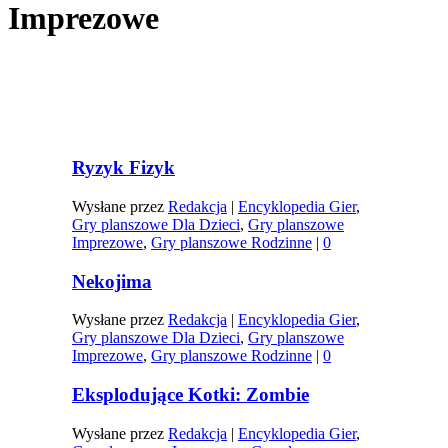
Imprezowe
Ryzyk Fizyk
Wysłane przez
Redakcja
|
Encyklopedia Gier
,
Gry planszowe Dla Dzieci
,
Gry planszowe
Imprezowe
,
Gry planszowe Rodzinne
|
0
Nekojima
Wysłane przez
Redakcja
|
Encyklopedia Gier
,
Gry planszowe Dla Dzieci
,
Gry planszowe
Imprezowe
,
Gry planszowe Rodzinne
|
0
Eksplodujące Kotki: Zombie
Wysłane przez
Redakcja
|
Encyklopedia Gier
,