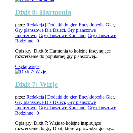
Dixit 8: Harmonia
przez
Redakcja
|
Dodatki do gier
,
Encyklopedia Gier
,
Gry planszowe Dla Dzieci
,
Gry planszowe
Imprezowe
,
Gry planszowe Karciane
,
Gry planszowe
Rodzinne
|
0
Opis gry: Dixit 8: Harmonia to kolejne fascynujące
rozszerzenie do popularnej gry planszowej...
Czytaj więcej
Dixit 7: Wizje
przez
Redakcja
|
Dodatki do gier
,
Encyklopedia Gier
,
Gry planszowe Dla Dzieci
,
Gry planszowe
Imprezowe
,
Gry planszowe Karciane
,
Gry planszowe
Rodzinne
|
0
Opis gry: Dixit 7: Wizje to kolejne inspirujące
rozszerzenie do gry Dixit, które wprowadza graczy...