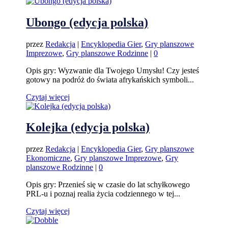
Ubongo (edycja polska)
przez
Redakcja
|
Encyklopedia Gier
,
Gry planszowe
Imprezowe
,
Gry planszowe Rodzinne
|
0
Opis gry: Wyzwanie dla Twojego Umysłu! Czy jesteś
gotowy na podróż do świata afrykańskich symboli...
Czytaj więcej
Kolejka (edycja polska)
przez
Redakcja
|
Encyklopedia Gier
,
Gry planszowe
Ekonomiczne
,
Gry planszowe Imprezowe
,
Gry
planszowe Rodzinne
|
0
Opis gry: Przenieś się w czasie do lat schyłkowego
PRL-u i poznaj realia życia codziennego w tej...
Czytaj więcej