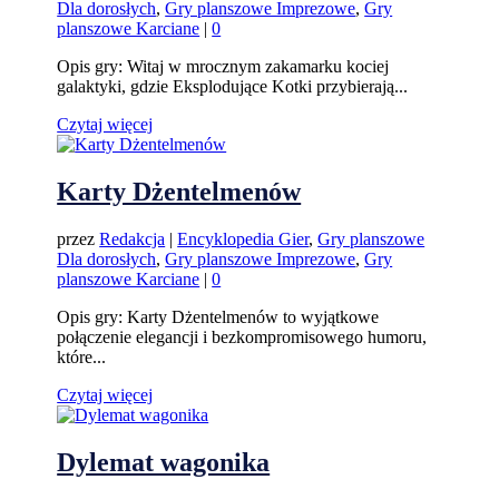
Dla dorosłych
,
Gry planszowe Imprezowe
,
Gry
planszowe Karciane
|
0
Opis gry: Witaj w mrocznym zakamarku kociej
galaktyki, gdzie Eksplodujące Kotki przybierają...
Czytaj więcej
Karty Dżentelmenów
przez
Redakcja
|
Encyklopedia Gier
,
Gry planszowe
Dla dorosłych
,
Gry planszowe Imprezowe
,
Gry
planszowe Karciane
|
0
Opis gry: Karty Dżentelmenów to wyjątkowe
połączenie elegancji i bezkompromisowego humoru,
które...
Czytaj więcej
Dylemat wagonika