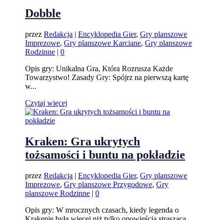
Dobble
przez
Redakcja
|
Encyklopedia Gier
,
Gry planszowe
Imprezowe
,
Gry planszowe Karciane
,
Gry planszowe
Rodzinne
|
0
Opis gry: Unikalna Gra, Która Rozrusza Każde
Towarzystwo! Zasady Gry: Spójrz na pierwszą kartę
w...
Czytaj więcej
Kraken: Gra ukrytych
tożsamości i buntu na pokładzie
przez
Redakcja
|
Encyklopedia Gier
,
Gry planszowe
Imprezowe
,
Gry planszowe Przygodowe
,
Gry
planszowe Rodzinne
|
0
Opis gry: W mrocznych czasach, kiedy legenda o
Krakenie była więcej niż tylko opowieścią straszącą...