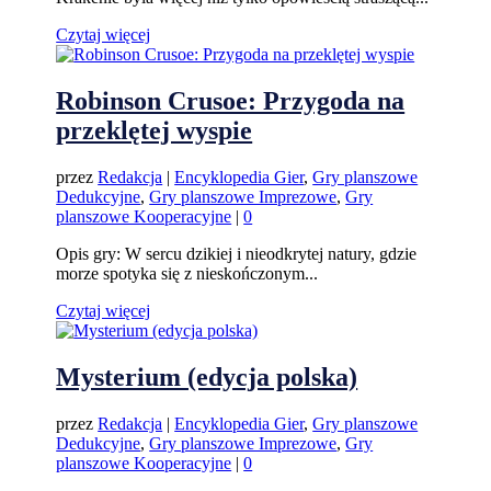
Czytaj więcej
Robinson Crusoe: Przygoda na
przeklętej wyspie
przez
Redakcja
|
Encyklopedia Gier
,
Gry planszowe
Dedukcyjne
,
Gry planszowe Imprezowe
,
Gry
planszowe Kooperacyjne
|
0
Opis gry: W sercu dzikiej i nieodkrytej natury, gdzie
morze spotyka się z nieskończonym...
Czytaj więcej
Mysterium (edycja polska)
przez
Redakcja
|
Encyklopedia Gier
,
Gry planszowe
Dedukcyjne
,
Gry planszowe Imprezowe
,
Gry
planszowe Kooperacyjne
|
0