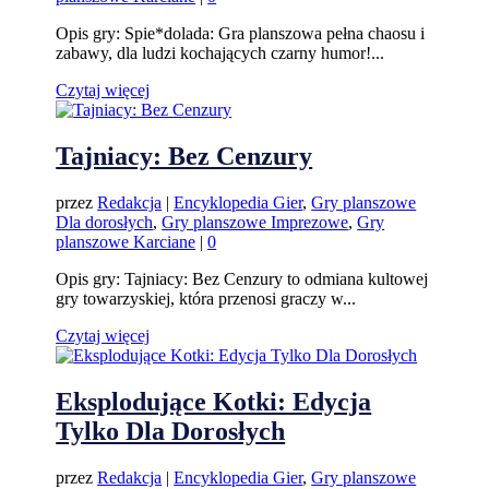
Opis gry: Spie*dolada: Gra planszowa pełna chaosu i
zabawy, dla ludzi kochających czarny humor!...
Czytaj więcej
Tajniacy: Bez Cenzury
przez
Redakcja
|
Encyklopedia Gier
,
Gry planszowe
Dla dorosłych
,
Gry planszowe Imprezowe
,
Gry
planszowe Karciane
|
0
Opis gry: Tajniacy: Bez Cenzury to odmiana kultowej
gry towarzyskiej, która przenosi graczy w...
Czytaj więcej
Eksplodujące Kotki: Edycja
Tylko Dla Dorosłych
przez
Redakcja
|
Encyklopedia Gier
,
Gry planszowe