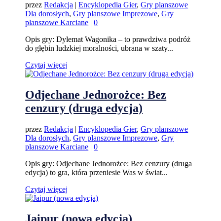
przez
Redakcja
|
Encyklopedia Gier
,
Gry planszowe
Dla dorosłych
,
Gry planszowe Imprezowe
,
Gry
planszowe Karciane
|
0
Opis gry: Dylemat Wagonika – to prawdziwa podróż
do głębin ludzkiej moralności, ubrana w szaty...
Czytaj więcej
Odjechane Jednorożce: Bez
cenzury (druga edycja)
przez
Redakcja
|
Encyklopedia Gier
,
Gry planszowe
Dla dorosłych
,
Gry planszowe Imprezowe
,
Gry
planszowe Karciane
|
0
Opis gry: Odjechane Jednorożce: Bez cenzury (druga
edycja) to gra, która przeniesie Was w świat...
Czytaj więcej
Jaipur (nowa edycja)