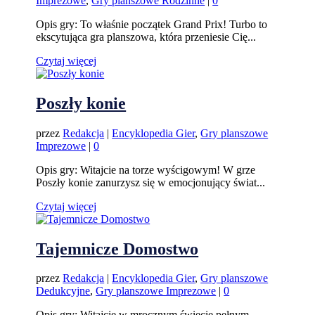
Imprezowe
,
Gry planszowe Rodzinne
|
0
Opis gry: To właśnie początek Grand Prix! Turbo to
ekscytująca gra planszowa, która przeniesie Cię...
Czytaj więcej
Poszły konie
przez
Redakcja
|
Encyklopedia Gier
,
Gry planszowe
Imprezowe
|
0
Opis gry: Witajcie na torze wyścigowym! W grze
Poszły konie zanurzysz się w emocjonujący świat...
Czytaj więcej
Tajemnicze Domostwo
przez
Redakcja
|
Encyklopedia Gier
,
Gry planszowe
Dedukcyjne
,
Gry planszowe Imprezowe
|
0
Opis gry: Witajcie w mrocznym świecie pełnym