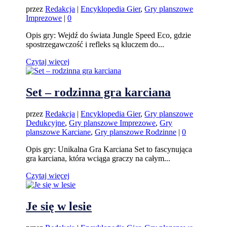
przez
Redakcja
|
Encyklopedia Gier
,
Gry planszowe
Imprezowe
|
0
Opis gry: Wejdź do świata Jungle Speed Eco, gdzie
spostrzegawczość i refleks są kluczem do...
Czytaj więcej
Set – rodzinna gra karciana
przez
Redakcja
|
Encyklopedia Gier
,
Gry planszowe
Dedukcyjne
,
Gry planszowe Imprezowe
,
Gry
planszowe Karciane
,
Gry planszowe Rodzinne
|
0
Opis gry: Unikalna Gra Karciana Set to fascynująca
gra karciana, która wciąga graczy na całym...
Czytaj więcej
Je się w lesie