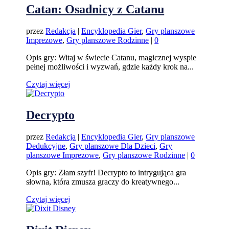
Catan: Osadnicy z Catanu
przez
Redakcja
|
Encyklopedia Gier
,
Gry planszowe
Imprezowe
,
Gry planszowe Rodzinne
|
0
Opis gry: Witaj w świecie Catanu, magicznej wyspie
pełnej możliwości i wyzwań, gdzie każdy krok na...
Czytaj więcej
Decrypto
przez
Redakcja
|
Encyklopedia Gier
,
Gry planszowe
Dedukcyjne
,
Gry planszowe Dla Dzieci
,
Gry
planszowe Imprezowe
,
Gry planszowe Rodzinne
|
0
Opis gry: Złam szyfr! Decrypto to intrygująca gra
słowna, która zmusza graczy do kreatywnego...
Czytaj więcej