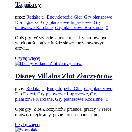
Tajniacy
przez
Redakcja
|
Encyklopedia Gier
,
Gry planszowe
Dla 1 gracza
,
Gry planszowe Imprezowe
,
Gry
planszowe Karciane
,
Gry planszowe Rodzinne
|
0
Opis gry: W świecie tajnych misji i zakodowanych
wiadomości, gdzie każde słowo może otworzyć
drzwi...
Czytaj więcej
Disney Villains Zlot Złoczyńców
przez
Redakcja
|
Encyklopedia Gier
,
Gry planszowe
Dla Dzieci
,
Gry planszowe Imprezowe
,
Gry
planszowe Karciane
,
Gry planszowe Rodzinne
|
0
Opis gry: Zlot Złoczyńców przenosi graczy w serce
opuszczonej krainy, gdzie mrok i chaos panują...
Czytaj więcej