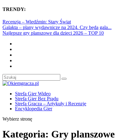
TRENDY:
Recenzja – Wiedźmin: Stary Świat
Galakta – plany wydawnicze na 2024. Czy będą gala...
Najlepsze gry planszowe dla dzieci 2026 – TOP 10
Strefa Gier Wideo
Strefa Gier Bez Prądu
Strefa Gracza – Artykuły i Recenzje
Encyklopedia Gier
Wybierz stronę
Kategoria:
Gry planszowe