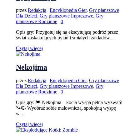
przez
Redakcja
|
Encyklopedia Gier
,
Gry planszowe
Dla Dzieci
,
Gry planszowe Imprezowe
,
Gry
planszowe Rodzinne
|
0
Opis gry: Przygotuj się na ekscytującą podróż przez
świat zaskakujących pytań i śmiałych zakładów...
Czytaj więcej
Nekojima
przez
Redakcja
|
Encyklopedia Gier
,
Gry planszowe
Dla Dzieci
,
Gry planszowe Imprezowe
,
Gry
planszowe Rodzinne
|
0
Opis gry: 🌟 Nekojima – kocia wyspa pełna wyzwań!
🐾🐱 Wyobraź sobie malowniczą, spokojną wyspę
w...
Czytaj więcej