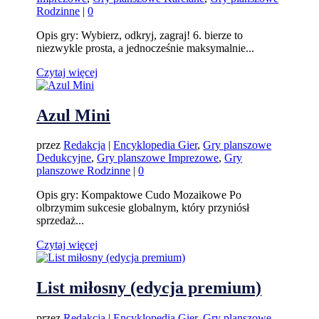
Rodzinne
|
0
Opis gry: Wybierz, odkryj, zagraj! 6. bierze to
niezwykle prosta, a jednocześnie maksymalnie...
Czytaj więcej
Azul Mini
przez
Redakcja
|
Encyklopedia Gier
,
Gry planszowe
Dedukcyjne
,
Gry planszowe Imprezowe
,
Gry
planszowe Rodzinne
|
0
Opis gry: Kompaktowe Cudo Mozaikowe Po
olbrzymim sukcesie globalnym, który przyniósł
sprzedaż...
Czytaj więcej
List miłosny (edycja premium)
przez
Redakcja
|
Encyklopedia Gier
,
Gry planszowe