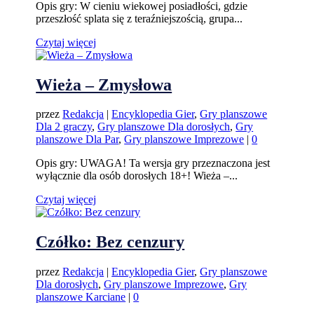
Opis gry: W cieniu wiekowej posiadłości, gdzie
przeszłość splata się z teraźniejszością, grupa...
Czytaj więcej
Wieża – Zmysłowa
przez
Redakcja
|
Encyklopedia Gier
,
Gry planszowe
Dla 2 graczy
,
Gry planszowe Dla dorosłych
,
Gry
planszowe Dla Par
,
Gry planszowe Imprezowe
|
0
Opis gry: UWAGA! Ta wersja gry przeznaczona jest
wyłącznie dla osób dorosłych 18+! Wieża –...
Czytaj więcej
Czółko: Bez cenzury
przez
Redakcja
|
Encyklopedia Gier
,
Gry planszowe
Dla dorosłych
,
Gry planszowe Imprezowe
,
Gry
planszowe Karciane
|
0