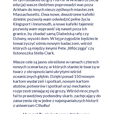
edycja) wasze śledztwo poprowadzi was poza
Arkham do innych nieszczęśliwych miasteczek
Massachusetts. Dwa nowe, dwustronne kafelki
dzielnic pozwolą wam odwiedzić pełne życia
Kingsport i Innsmouth, a nowe kafelki tajemnic
pozwolą wam wyprawić się nawet poza ich
granice, by zbadać samą Diabelską rafę czy
Dziwny, wysoki dom. W tej przygodzie będziecie
towarzyszyć ośmiu nowym badaczom, wśród
których są między innymi Pete „Włóczęga” czy
listonoszka Stella Clark.
Wasze cele są jasno określone w ramach czterech
nowych scenariuszy, w których staniecie twarzą w
twarz z okropnościami ukrytymi wśród
oceanicznych głębin. Dzięki ponad 150 nowym
kartom wydarzeń i spotkań, nowym kartom
atutów, potworów i spotkań oraz mechanice
rozprzestrzeniającej się grozy, Wśród mrocznych
fal to prawdziwy podwodny skarb, zachęcający do
zanurzenia się w jedne z najwspanialszych historii
z uniwersum Cthulhu!