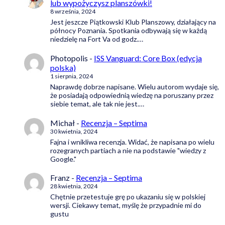
lub wypożyczysz planszówki!
8 września, 2024
Jest jeszcze Piątkowski Klub Planszowy, działający na
północy Poznania. Spotkania odbywają się w każdą
niedzielę na Fort Va od godz.…
Photopolis
-
ISS Vanguard: Core Box (edycja
polska)
1 sierpnia, 2024
Naprawdę dobrze napisane. Wielu autorom wydaje się,
że posiadają odpowiednią wiedzę na poruszany przez
siebie temat, ale tak nie jest.…
Michał
-
Recenzja – Septima
30 kwietnia, 2024
Fajna i wnikliwa recenzja. Widać, że napisana po wielu
rozegranych partiach a nie na podstawie "wiedzy z
Google."
Franz
-
Recenzja – Septima
28 kwietnia, 2024
Chętnie przetestuje grę po ukazaniu się w polskiej
wersji. Ciekawy temat, myślę że przypadnie mi do
gustu