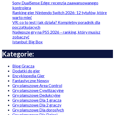
Sony DualSense Edge: recenzja zaawansowanego
kontrolera
Ranking gier Nintendo Switch 2026: 12 tytułów, które
warto mieć
VR: co to jest i jak działa? Kompletny poradnik dla
początkujących
Najlepsze gry na PS5 2026 – ranking, który musisz
zobaczyć
Istanbul: Big Box
Kategorie:
Blog Gracza
Dodatki do gier
Encyklopedia Gier
Fantastyczne Newsy
Gry planszowe Area Control
Gry planszowe Cywilizacyjne
Gry planszowe Dedukcyjne
Gry planszowe Dla 1 gracza
Gry planszowe Dla 2 graczy
Gry planszowe Dla dorosłych
Gry planszowe Dla Dzieci