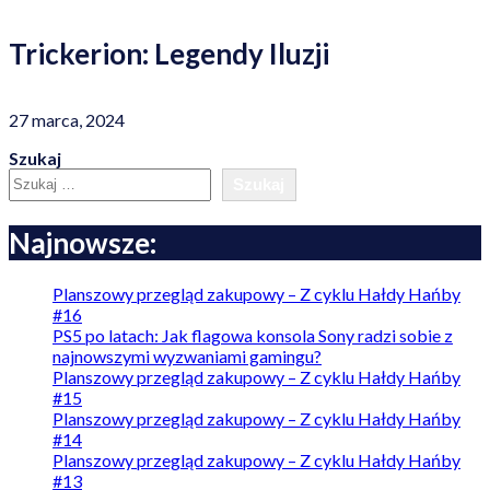
Trickerion: Legendy Iluzji
27 marca, 2024
Szukaj
Szukaj
Najnowsze:
Planszowy przegląd zakupowy – Z cyklu Hałdy Hańby
#16
PS5 po latach: Jak flagowa konsola Sony radzi sobie z
najnowszymi wyzwaniami gamingu?
Planszowy przegląd zakupowy – Z cyklu Hałdy Hańby
#15
Planszowy przegląd zakupowy – Z cyklu Hałdy Hańby
#14
Planszowy przegląd zakupowy – Z cyklu Hałdy Hańby
#13