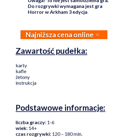
Uwaga! To nie jest samodzielna gra.
Do rozgrywki wymagana jest gra
Horror w Arkham 3 edycja
Najniższa cena online
Zawartość pudełka:
karty
kafle
żetony
instrukcja
Podstawowe informacje:
liczba graczy:
1-6
wiek:
14+
czas rozgrywki:
120 – 180 min.