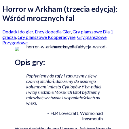
Horror w Arkham (trzecia edycja):
Wśród mrocznych fal
Dodatki do gier
,
Encyklopedia Gier
,
Gry planszowe Dla 1
gracza
,
Gry planszowe Kooperacyjne
,
Gry planszowe
Przygodowe
Opis gry:
Popłyniemy do rafy i zanurzymy się w
czarną otchłań, dotrzemy do usianego
kolumnami miasta Cyklopów Y’ha-nthlei
i w tej siedzibie Morskich Istot będziemy
mieszkać w chwale i wspaniałościach na
wieki.
– H.P. Lovecraft, Widmo nad
Innsmouth
W tym dodatku do gry Horror w Arkham (trzecia