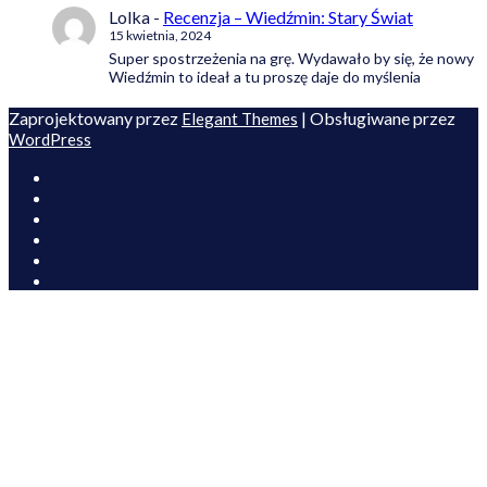
Lolka
-
Recenzja – Wiedźmin: Stary Świat
15 kwietnia, 2024
Super spostrzeżenia na grę. Wydawało by się, że nowy
Wiedźmin to ideał a tu proszę daje do myślenia
Zaprojektowany przez
| Obsługiwane przez
Elegant Themes
WordPress