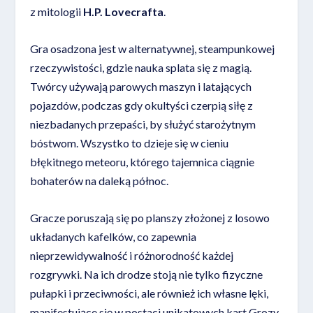
z mitologii
H.P. Lovecrafta
.
Gra osadzona jest w alternatywnej, steampunkowej
rzeczywistości, gdzie nauka splata się z magią.
Twórcy używają parowych maszyn i latających
pojazdów, podczas gdy okultyści czerpią siłę z
niezbadanych przepaści, by służyć starożytnym
bóstwom. Wszystko to dzieje się w cieniu
błękitnego meteoru, którego tajemnica ciągnie
bohaterów na daleką północ.
Gracze poruszają się po planszy złożonej z losowo
układanych kafelków, co zapewnia
nieprzewidywalność i różnorodność każdej
rozgrywki. Na ich drodze stoją nie tylko fizyczne
pułapki i przeciwności, ale również ich własne lęki,
manifestujące się w postaci unikatowych kart Grozy,