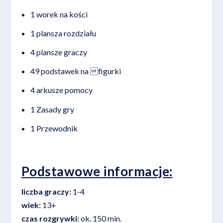
1 worek na kości
1 plansza rozdziału
4 plansze graczy
49 podstawek na figurki
4 arkusze pomocy
1 Zasady gry
1 Przewodnik
Podstawowe informacje:
liczba graczy:
1-4
wiek:
13+
czas rozgrywki:
ok. 150 min.