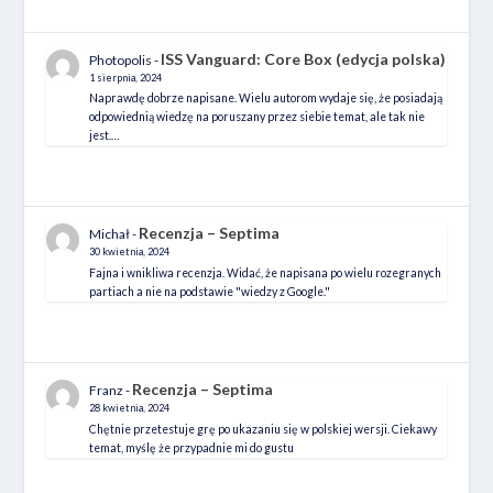
ISS Vanguard: Core Box (edycja polska)
Photopolis
-
1 sierpnia, 2024
Naprawdę dobrze napisane. Wielu autorom wydaje się, że posiadają
odpowiednią wiedzę na poruszany przez siebie temat, ale tak nie
jest.…
Recenzja – Septima
Michał
-
30 kwietnia, 2024
Fajna i wnikliwa recenzja. Widać, że napisana po wielu rozegranych
partiach a nie na podstawie "wiedzy z Google."
Recenzja – Septima
Franz
-
28 kwietnia, 2024
Chętnie przetestuje grę po ukazaniu się w polskiej wersji. Ciekawy
temat, myślę że przypadnie mi do gustu