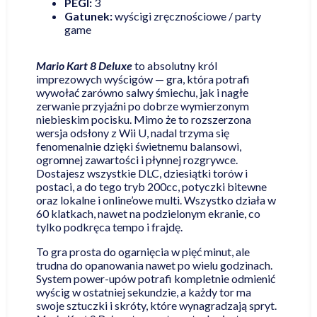
PEGI:
3
Gatunek:
wyścigi zręcznościowe / party
game
Mario Kart 8 Deluxe
to absolutny król
imprezowych wyścigów — gra, która potrafi
wywołać zarówno salwy śmiechu, jak i nagłe
zerwanie przyjaźni po dobrze wymierzonym
niebieskim pocisku. Mimo że to rozszerzona
wersja odsłony z Wii U, nadal trzyma się
fenomenalnie dzięki świetnemu balansowi,
ogromnej zawartości i płynnej rozgrywce.
Dostajesz wszystkie DLC, dziesiątki torów i
postaci, a do tego tryb 200cc, potyczki bitewne
oraz lokalne i online’owe multi. Wszystko działa w
60 klatkach, nawet na podzielonym ekranie, co
tylko podkręca tempo i frajdę.
To gra prosta do ogarnięcia w pięć minut, ale
trudna do opanowania nawet po wielu godzinach.
System power-upów potrafi kompletnie odmienić
wyścig w ostatniej sekundzie, a każdy tor ma
swoje sztuczki i skróty, które wynagradzają spryt.