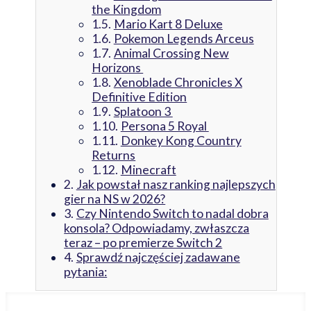
the Kingdom
Mario Kart 8 Deluxe
Pokemon Legends Arceus
Animal Crossing New
Horizons
Xenoblade Chronicles X
Definitive Edition
Splatoon 3
Persona 5 Royal
Donkey Kong Country
Returns
Minecraft
Jak powstał nasz ranking najlepszych
gier na NS w 2026?
Czy Nintendo Switch to nadal dobra
konsola? Odpowiadamy, zwłaszcza
teraz – po premierze Switch 2
Sprawdź najczęściej zadawane
pytania: