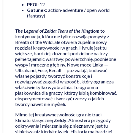
PEGI:
12
Gatunek:
action-adventure / open world
(fantasy)
The Legend of Zelda: Tears of the Kingdom
to
kontynuacja, która nie tylko rozwija pomysły z
Breath of the Wild, ale otwiera zupełnie nowy
rozdział kreatywności w grach. Hyrule jest tu
większe, bardziej złożone i podzielone na trzy
pełne tajemnic warstwy: powierzchnię, podniebne
wyspy i mroczne głębiny. Nowe moce Linka —
Ultrahand, Fuse, Recall — pozwalają budować
własne pojazdy, tworzyć konstrukcje i
rozwiązywać zagadki w sposób, który ogranicza
właściwie tylko wyobraźnia. To ogromna
piaskownica dla graczy, którzy lubią kombinować,
eksperymentować i tworzyć rzeczy, o jakich
twórcy nawet nie myśleli.
Mimo tej kreatywnej wolności gra nie traci
klimatu klasycznej
Zeldy
. Atmosfera przygody,
odkrywania i mierzenia się z nieznanym jest tu
silniejsza niż kiedykolwiek. Historia ma bardziej