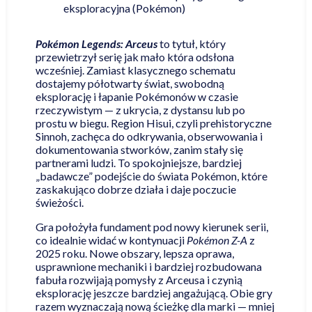
eksploracyjna (Pokémon)
Pokémon Legends: Arceus
to tytuł, który
przewietrzył serię jak mało która odsłona
wcześniej. Zamiast klasycznego schematu
dostajemy półotwarty świat, swobodną
eksplorację i łapanie Pokémonów w czasie
rzeczywistym — z ukrycia, z dystansu lub po
prostu w biegu. Region Hisui, czyli prehistoryczne
Sinnoh, zachęca do odkrywania, obserwowania i
dokumentowania stworków, zanim stały się
partnerami ludzi. To spokojniejsze, bardziej
„badawcze” podejście do świata Pokémon, które
zaskakująco dobrze działa i daje poczucie
świeżości.
Gra położyła fundament pod nowy kierunek serii,
co idealnie widać w kontynuacji
Pokémon Z-A
z
2025 roku. Nowe obszary, lepsza oprawa,
usprawnione mechaniki i bardziej rozbudowana
fabuła rozwijają pomysły z Arceusa i czynią
eksplorację jeszcze bardziej angażującą. Obie gry
razem wyznaczają nową ścieżkę dla marki — mniej