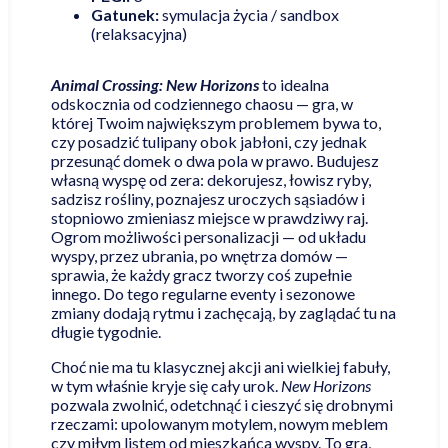
Gatunek:
symulacja życia / sandbox
(relaksacyjna)
Animal Crossing: New Horizons
to idealna
odskocznia od codziennego chaosu — gra, w
której Twoim największym problemem bywa to,
czy posadzić tulipany obok jabłoni, czy jednak
przesunąć domek o dwa pola w prawo. Budujesz
własną wyspę od zera: dekorujesz, łowisz ryby,
sadzisz rośliny, poznajesz uroczych sąsiadów i
stopniowo zmieniasz miejsce w prawdziwy raj.
Ogrom możliwości personalizacji — od układu
wyspy, przez ubrania, po wnętrza domów —
sprawia, że każdy gracz tworzy coś zupełnie
innego. Do tego regularne eventy i sezonowe
zmiany dodają rytmu i zachęcają, by zaglądać tu na
długie tygodnie.
Choć nie ma tu klasycznej akcji ani wielkiej fabuły,
w tym właśnie kryje się cały urok.
New Horizons
pozwala zwolnić, odetchnąć i cieszyć się drobnymi
rzeczami: upolowanym motylem, nowym meblem
czy miłym listem od mieszkańca wyspy. To gra,