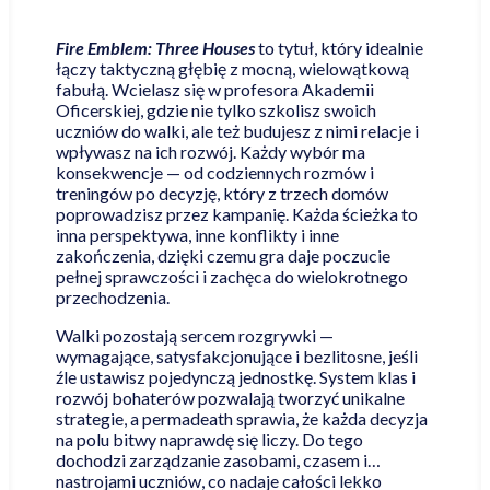
Fire Emblem: Three Houses
to tytuł, który idealnie
łączy taktyczną głębię z mocną, wielowątkową
fabułą. Wcielasz się w profesora Akademii
Oficerskiej, gdzie nie tylko szkolisz swoich
uczniów do walki, ale też budujesz z nimi relacje i
wpływasz na ich rozwój. Każdy wybór ma
konsekwencje — od codziennych rozmów i
treningów po decyzję, który z trzech domów
poprowadzisz przez kampanię. Każda ścieżka to
inna perspektywa, inne konflikty i inne
zakończenia, dzięki czemu gra daje poczucie
pełnej sprawczości i zachęca do wielokrotnego
przechodzenia.
Walki pozostają sercem rozgrywki —
wymagające, satysfakcjonujące i bezlitosne, jeśli
źle ustawisz pojedynczą jednostkę. System klas i
rozwój bohaterów pozwalają tworzyć unikalne
strategie, a permadeath sprawia, że każda decyzja
na polu bitwy naprawdę się liczy. Do tego
dochodzi zarządzanie zasobami, czasem i…
nastrojami uczniów, co nadaje całości lekko