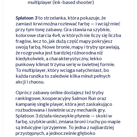
multiplayer (ink-based shooter)
Splatoon 3
to strzelanka, która pokazuje, że
zamiast krwi można rozlewać farbę — i wciąż mieć
przy tym tonę zabawy. Gra stawia na szybkie,
kolorowe starcia 4v4, w których nie liczy się liczba
fragów, lecz to, jak dużą część mapy pokryjesz
swoją farbą. Nowe bronie, mapy i tryby sprawiają,
że rozgrywka jest bardziej różnorodna niż
kiedykolwiek, a charakterystyczny, lekko
punkowy klimat trzyma serię w świetnej formie.
To multiplayer, który wciąga natychmiast, bo
każda rundka to zaledwie kilka minut pełnych
akcji i chaosu.
Oprócz zabawy online dostajesz też tryby
rankingowe, kooperacyjny Salmon Run oraz
kampanię single player, która jest zaskakująco
rozbudowana i świetnie uczy mechanik gry.
Splatoon 3 działa niezwykle płynnie — skoki w
farbę, szybkie uniki, zmiana broni i ruchy po mapie
są intuicyjne i przyjemne. To jedna z najbardziej
przystępnych, a jednocześnie głęboko