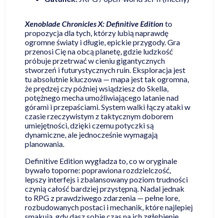
Xenoblade Chronicles X: Definitive Edition
to
propozycja dla tych, którzy lubią naprawdę
ogromne światy i długie, epickie przygody. Gra
przenosi Cię na obcą planetę, gdzie ludzkość
próbuje przetrwać w cieniu gigantycznych
stworzeń i futurystycznych ruin. Eksploracja jest
tu absolutnie kluczowa — mapa jest tak ogromna,
że prędzej czy później wsiądziesz do Skella,
potężnego mecha umożliwiającego latanie nad
górami i przepaściami. System walki łączy ataki w
czasie rzeczywistym z taktycznym doborem
umiejętności, dzięki czemu potyczki są
dynamiczne, ale jednocześnie wymagają
planowania.
Definitive Edition wygładza to, co w oryginale
bywało toporne: poprawiona rozdzielczość,
lepszy interfejs i zbalansowany poziom trudności
czynią całość bardziej przystępną. Nadal jednak
to RPG z prawdziwego zdarzenia — pełne lore,
rozbudowanych postaci i mechanik, które najlepiej
smakują, gdy dasz sobie czas na ich zgłębienie.