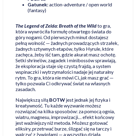
Gatunek:
action-adventure / open world
(fantasy)
The Legend of Zelda: Breath of the Wild
to gra,
która wywróciła formułę otwartego świata do
góry nogami. Od pierwszych minut dostajesz
pełną wolność — żadnych prowadzących strzałek,
żadnych sztywnych etapów, tylko Hyrule, które
zachęca, żeby iść tam, gdzie akurat masz ochotę.
Setki shrine’ów, zagadek i minibossów sprawiają,
że eksploracja staje się czystą frajdą, a system
wspinaczki i wytrzymałości nadaje jej naturalny
rytm. To gra, która nie mówi Ci,
jak
masz grać —
tylko pozwala Ci odkrywać świat na własnych
zasadach.
Największą siłą
BOTW
jest jednak jej fizyka i
kreatywność. Tu każde wyzwanie możesz
rozwiązać na kilka sposobów: za pomocą ognia,
wiatru, magnesu, improwizacji… efekt końcowy
jest ważniejszy niż metoda. Możesz gotować
eliksiry, przetrwać burze, ślizgać się na tarczy i
walczyć z żywiołami — a wszystko działa