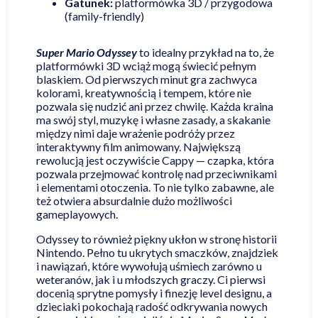
Gatunek:
platformówka 3D / przygodowa
(family-friendly)
Super Mario Odyssey
to idealny przykład na to, że
platformówki 3D wciąż mogą świecić pełnym
blaskiem. Od pierwszych minut gra zachwyca
kolorami, kreatywnością i tempem, które nie
pozwala się nudzić ani przez chwilę. Każda kraina
ma swój styl, muzykę i własne zasady, a skakanie
między nimi daje wrażenie podróży przez
interaktywny film animowany. Największą
rewolucją jest oczywiście Cappy — czapka, która
pozwala przejmować kontrolę nad przeciwnikami
i elementami otoczenia. To nie tylko zabawne, ale
też otwiera absurdalnie dużo możliwości
gameplayowych.
Odyssey to również piękny ukłon w stronę historii
Nintendo. Pełno tu ukrytych smaczków, znajdziek
i nawiązań, które wywołują uśmiech zarówno u
weteranów, jak i u młodszych graczy. Ci pierwsi
docenią sprytne pomysły i finezję level designu, a
dzieciaki pokochają radość odkrywania nowych