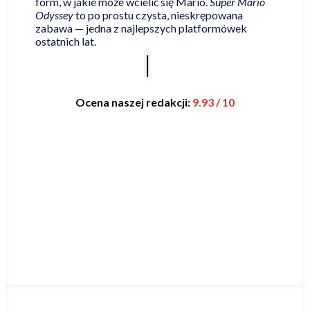
form, w jakie może wcielić się Mario.
Super Mario
Odyssey
to po prostu czysta, nieskrępowana
zabawa — jedna z najlepszych platformówek
ostatnich lat.
Ocena naszej redakcji:
9.93 / 10
Najniższa cena online