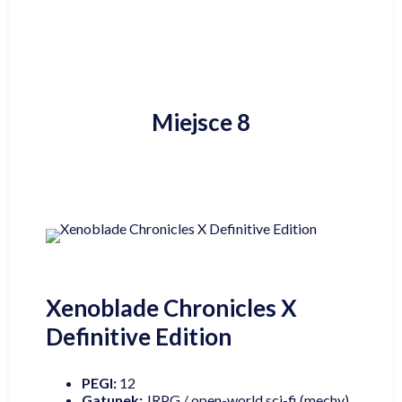
Miejsce 8
Xenoblade Chronicles X
Definitive Edition
PEGI:
12
Gatunek:
JRPG / open-world sci-fi (mechy)