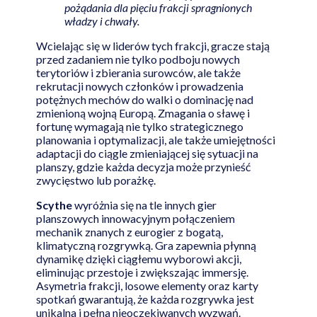
pożądania dla pięciu frakcji spragnionych
władzy i chwały.
Wcielając się w liderów tych frakcji, gracze stają
przed zadaniem nie tylko podboju nowych
terytoriów i zbierania surowców, ale także
rekrutacji nowych członków i prowadzenia
potężnych mechów do walki o dominację nad
zmienioną wojną Europą. Zmagania o sławę i
fortunę wymagają nie tylko strategicznego
planowania i optymalizacji, ale także umiejętności
adaptacji do ciągle zmieniającej się sytuacji na
planszy, gdzie każda decyzja może przynieść
zwycięstwo lub porażkę.
Scythe
wyróżnia się na tle innych gier
planszowych innowacyjnym połączeniem
mechanik znanych z eurogier z bogatą,
klimatyczną rozgrywką. Gra zapewnia płynną
dynamikę dzięki ciągłemu wyborowi akcji,
eliminując przestoje i zwiększając immersję.
Asymetria frakcji, losowe elementy oraz karty
spotkań gwarantują, że każda rozgrywka jest
unikalna i pełna nieoczekiwanych wyzwań.