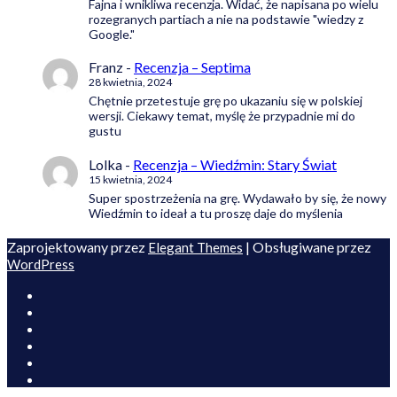
Fajna i wnikliwa recenzja. Widać, że napisana po wielu
rozegranych partiach a nie na podstawie "wiedzy z
Google."
Franz
-
Recenzja – Septima
28 kwietnia, 2024
Chętnie przetestuje grę po ukazaniu się w polskiej
wersji. Ciekawy temat, myślę że przypadnie mi do
gustu
Lolka
-
Recenzja – Wiedźmin: Stary Świat
15 kwietnia, 2024
Super spostrzeżenia na grę. Wydawało by się, że nowy
Wiedźmin to ideał a tu proszę daje do myślenia
Zaprojektowany przez
| Obsługiwane przez
Elegant Themes
WordPress