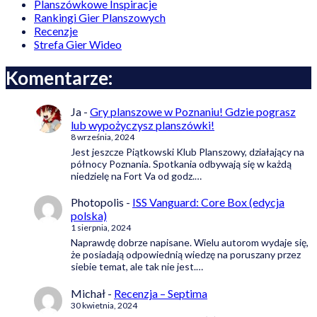
Planszówkowe Inspiracje
Rankingi Gier Planszowych
Recenzje
Strefa Gier Wideo
Komentarze:
Ja
-
Gry planszowe w Poznaniu! Gdzie pograsz
lub wypożyczysz planszówki!
8 września, 2024
Jest jeszcze Piątkowski Klub Planszowy, działający na
północy Poznania. Spotkania odbywają się w każdą
niedzielę na Fort Va od godz.…
Photopolis
-
ISS Vanguard: Core Box (edycja
polska)
1 sierpnia, 2024
Naprawdę dobrze napisane. Wielu autorom wydaje się,
że posiadają odpowiednią wiedzę na poruszany przez
siebie temat, ale tak nie jest.…
Michał
-
Recenzja – Septima
30 kwietnia, 2024