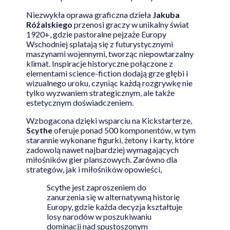
Niezwykła oprawa graficzna dzieła
Jakuba
Różalskiego
przenosi graczy w unikalny świat
1920+, gdzie pastoralne pejzaże Europy
Wschodniej splatają się z futurystycznymi
maszynami wojennymi, tworząc niepowtarzalny
klimat. Inspiracje historyczne połączone z
elementami science-fiction dodają grze głębi i
wizualnego uroku, czyniąc każdą rozgrywkę nie
tylko wyzwaniem strategicznym, ale także
estetycznym doświadczeniem.
Wzbogacona dzięki wsparciu na Kickstarterze,
Scythe
oferuje ponad 500 komponentów, w tym
starannie wykonane figurki, żetony i karty, które
zadowolą nawet najbardziej wymagających
miłośników gier planszowych. Zarówno dla
strategów, jak i miłośników opowieści,
Scythe jest zaproszeniem do
zanurzenia się w alternatywną historię
Europy, gdzie każda decyzja kształtuje
losy narodów w poszukiwaniu
dominacji nad spustoszonym