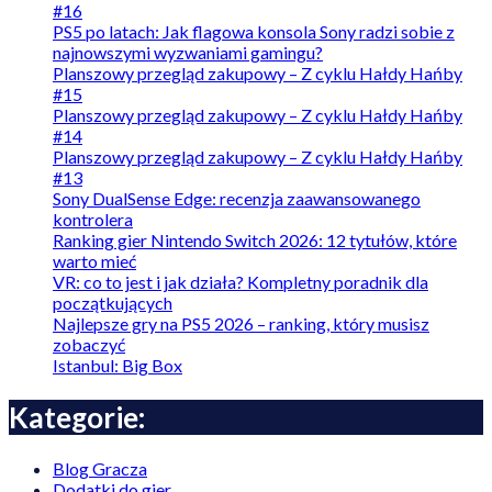
#16
PS5 po latach: Jak flagowa konsola Sony radzi sobie z
najnowszymi wyzwaniami gamingu?
Planszowy przegląd zakupowy – Z cyklu Hałdy Hańby
#15
Planszowy przegląd zakupowy – Z cyklu Hałdy Hańby
#14
Planszowy przegląd zakupowy – Z cyklu Hałdy Hańby
#13
Sony DualSense Edge: recenzja zaawansowanego
kontrolera
Ranking gier Nintendo Switch 2026: 12 tytułów, które
warto mieć
VR: co to jest i jak działa? Kompletny poradnik dla
początkujących
Najlepsze gry na PS5 2026 – ranking, który musisz
zobaczyć
Istanbul: Big Box
Kategorie:
Blog Gracza
Dodatki do gier