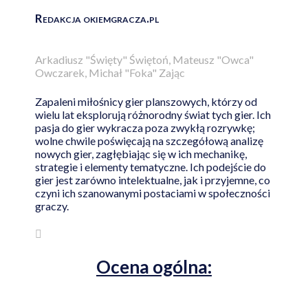
Redakcja okiemgracza.pl
Arkadiusz "Święty" Świętoń, Mateusz "Owca"
Owczarek, Michał "Foka" Zając
Zapaleni miłośnicy gier planszowych, którzy od
wielu lat eksplorują różnorodny świat tych gier. Ich
pasja do gier wykracza poza zwykłą rozrywkę;
wolne chwile poświęcają na szczegółową analizę
nowych gier, zagłębiając się w ich mechanikę,
strategie i elementy tematyczne. Ich podejście do
gier jest zarówno intelektualne, jak i przyjemne, co
czyni ich szanowanymi postaciami w społeczności
graczy.
Ocena ogólna: