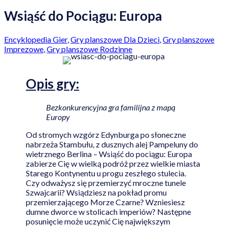
Wsiąść do Pociągu: Europa
Encyklopedia Gier
,
Gry planszowe Dla Dzieci
,
Gry planszowe
Imprezowe
,
Gry planszowe Rodzinne
Opis
gry:
Bezkonkurencyjna gra familijna z mapą
Europy
Od stromych wzgórz Edynburga po słoneczne
nabrzeża Stambułu, z dusznych alej Pampeluny do
wietrznego Berlina – Wsiąść do pociągu: Europa
zabierze Cię w wielką podróż przez wielkie miasta
Starego Kontynentu u progu zeszłego stulecia.
Czy odważysz się przemierzyć mroczne tunele
Szwajcarii? Wsiądziesz na pokład promu
przemierzającego Morze Czarne? Wzniesiesz
dumne dworce w stolicach imperiów? Następne
posunięcie może uczynić Cię największym