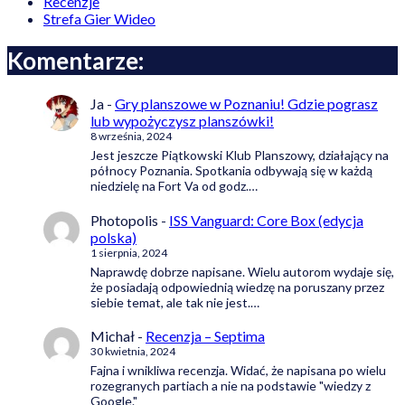
Recenzje
Strefa Gier Wideo
Komentarze:
Ja
-
Gry planszowe w Poznaniu! Gdzie pograsz
lub wypożyczysz planszówki!
8 września, 2024
Jest jeszcze Piątkowski Klub Planszowy, działający na
północy Poznania. Spotkania odbywają się w każdą
niedzielę na Fort Va od godz.…
Photopolis
-
ISS Vanguard: Core Box (edycja
polska)
1 sierpnia, 2024
Naprawdę dobrze napisane. Wielu autorom wydaje się,
że posiadają odpowiednią wiedzę na poruszany przez
siebie temat, ale tak nie jest.…
Michał
-
Recenzja – Septima
30 kwietnia, 2024
Fajna i wnikliwa recenzja. Widać, że napisana po wielu
rozegranych partiach a nie na podstawie "wiedzy z
Google."