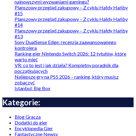
najnowszymi wyzwaniami gamingu?
Planszowy przegląd zakupowy – Z cyklu Hałdy Hańby
#15
Planszowy przegląd zakupowy – Z cyklu Hałdy Hańby
#14
Planszowy przegląd zakupowy – Z cyklu Hałdy Hańby
#13
Sony DualSense Edge: recenzja zaawansowanego
kontrolera
Ranking gier Nintendo Switch 2026: 12 tytułów, które
warto mieć
VR: co to jest i jak działa? Kompletny poradnik dla
początkujących
Najlepsze gry na PS5 2026 – ranking, który musisz
zobaczyć
Istanbul: Big Box
Kategorie:
Blog Gracza
Dodatki do gier
Encyklopedia Gier
Fantastyczne Newsy