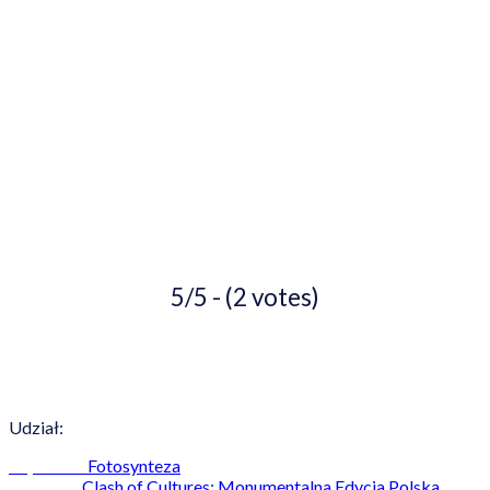
5/5 - (2 votes)
Udział:
Fotosynteza
Poprzedni
Clash of Cultures: Monumentalna Edycja Polska
Następny