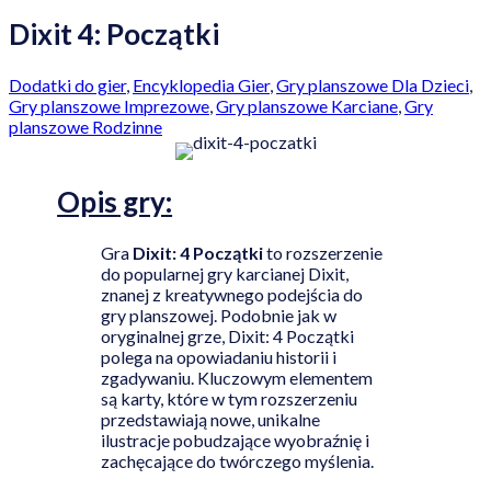
Dixit 4: Początki
Dodatki do gier
,
Encyklopedia Gier
,
Gry planszowe Dla Dzieci
,
Gry planszowe Imprezowe
,
Gry planszowe Karciane
,
Gry
planszowe Rodzinne
Opis
gry:
Gra
Dixit: 4 Początki
to rozszerzenie
do popularnej gry karcianej Dixit,
znanej z kreatywnego podejścia do
gry planszowej. Podobnie jak w
oryginalnej grze, Dixit: 4 Początki
polega na opowiadaniu historii i
zgadywaniu. Kluczowym elementem
są karty, które w tym rozszerzeniu
przedstawiają nowe, unikalne
ilustracje pobudzające wyobraźnię i
zachęcające do twórczego myślenia.