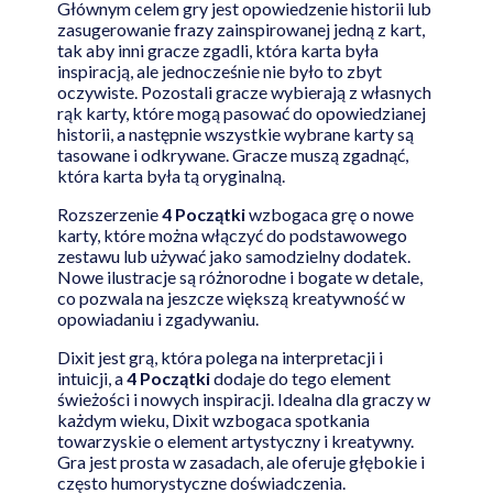
Głównym celem gry jest opowiedzenie historii lub
zasugerowanie frazy zainspirowanej jedną z kart,
tak aby inni gracze zgadli, która karta była
inspiracją, ale jednocześnie nie było to zbyt
oczywiste. Pozostali gracze wybierają z własnych
rąk karty, które mogą pasować do opowiedzianej
historii, a następnie wszystkie wybrane karty są
tasowane i odkrywane. Gracze muszą zgadnąć,
która karta była tą oryginalną.
Rozszerzenie
4 Początki
wzbogaca grę o nowe
karty, które można włączyć do podstawowego
zestawu lub używać jako samodzielny dodatek.
Nowe ilustracje są różnorodne i bogate w detale,
co pozwala na jeszcze większą kreatywność w
opowiadaniu i zgadywaniu.
Dixit jest grą, która polega na interpretacji i
intuicji, a
4 Początki
dodaje do tego element
świeżości i nowych inspiracji. Idealna dla graczy w
każdym wieku, Dixit wzbogaca spotkania
towarzyskie o element artystyczny i kreatywny.
Gra jest prosta w zasadach, ale oferuje głębokie i
często humorystyczne doświadczenia.