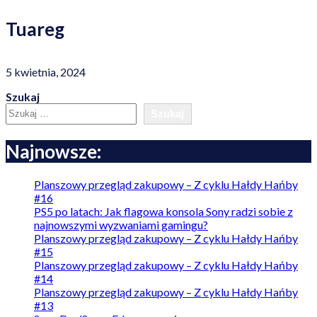
Tuareg
5 kwietnia, 2024
Szukaj
Szukaj
Najnowsze:
Planszowy przegląd zakupowy – Z cyklu Hałdy Hańby
#16
PS5 po latach: Jak flagowa konsola Sony radzi sobie z
najnowszymi wyzwaniami gamingu?
Planszowy przegląd zakupowy – Z cyklu Hałdy Hańby
#15
Planszowy przegląd zakupowy – Z cyklu Hałdy Hańby
#14
Planszowy przegląd zakupowy – Z cyklu Hałdy Hańby
#13