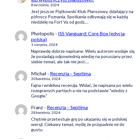
8 września, 2024
Jest jeszcze Piątkowski Klub Planszowy, działający na
północy Poznania. Spotkania odbywają się w każdą
niedzielę na Fort Va od godz.…
Photopolis
-
ISS Vanguard: Core Box (edycja
polska)
1 sierpnia, 2024
Naprawdę dobrze napisane. Wielu autorom wydaje się,
że posiadają odpowiednią wiedzę na poruszany przez
siebie temat, ale tak nie jest.…
Michał
-
Recenzja – Septima
30 kwietnia, 2024
Fajna i wnikliwa recenzja. Widać, że napisana po wielu
rozegranych partiach a nie na podstawie "wiedzy z
Google."
Franz
-
Recenzja – Septima
28 kwietnia, 2024
Chętnie przetestuje grę po ukazaniu się w polskiej
wersji. Ciekawy temat, myślę że przypadnie mi do
gustu