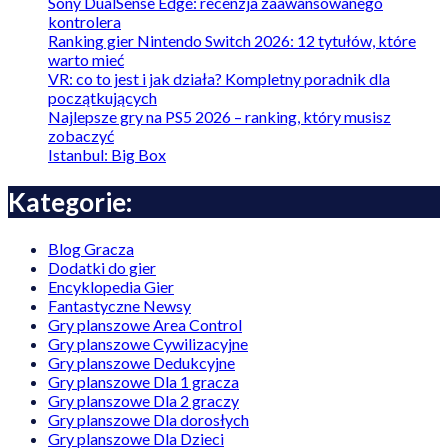
Sony DualSense Edge: recenzja zaawansowanego
kontrolera
Ranking gier Nintendo Switch 2026: 12 tytułów, które
warto mieć
VR: co to jest i jak działa? Kompletny poradnik dla
początkujących
Najlepsze gry na PS5 2026 – ranking, który musisz
zobaczyć
Istanbul: Big Box
Kategorie:
Blog Gracza
Dodatki do gier
Encyklopedia Gier
Fantastyczne Newsy
Gry planszowe Area Control
Gry planszowe Cywilizacyjne
Gry planszowe Dedukcyjne
Gry planszowe Dla 1 gracza
Gry planszowe Dla 2 graczy
Gry planszowe Dla dorosłych
Gry planszowe Dla Dzieci