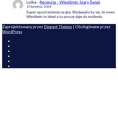
Lolka
-
Recenzja – Wiedźmin: Stary Świat
15 kwietnia, 2024
Super spostrzeżenia na grę. Wydawało by się, że nowy
Wiedźmin to ideał a tu proszę daje do myślenia
Zaprojektowany przez
| Obsługiwane przez
Elegant Themes
WordPress