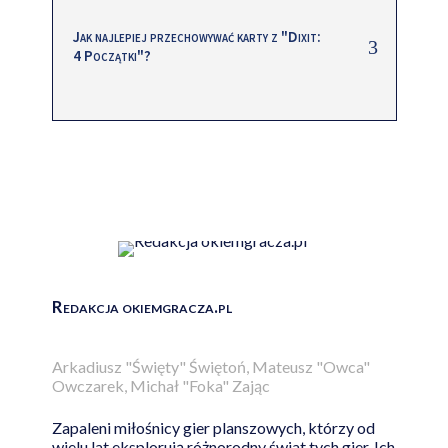
Jak najlepiej przechowywać karty z "Dixit:
4 Początki"?
Redakcja okiemgracza.pl
Arkadiusz "Święty" Świętoń, Mateusz "Owca"
Owczarek, Michał "Foka" Zając
Zapaleni miłośnicy gier planszowych, którzy od
wielu lat eksplorują różnorodny świat tych gier. Ich