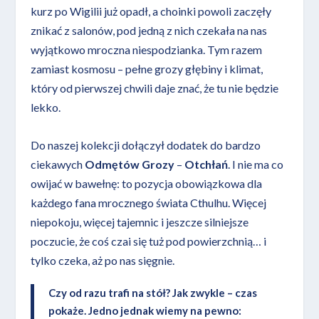
kurz po Wigilii już opadł, a choinki powoli zaczęły
znikać z salonów, pod jedną z nich czekała na nas
wyjątkowo mroczna niespodzianka. Tym razem
zamiast kosmosu – pełne grozy głębiny i klimat,
który od pierwszej chwili daje znać, że tu nie będzie
lekko.
Do naszej kolekcji dołączył dodatek do bardzo
ciekawych
Odmętów Grozy
–
Otchłań
. I nie ma co
owijać w bawełnę: to pozycja obowiązkowa dla
każdego fana mrocznego świata Cthulhu. Więcej
niepokoju, więcej tajemnic i jeszcze silniejsze
poczucie, że coś czai się tuż pod powierzchnią… i
tylko czeka, aż po nas sięgnie.
Czy od razu trafi na stół? Jak zwykle – czas
pokaże. Jedno jednak wiemy na pewno: