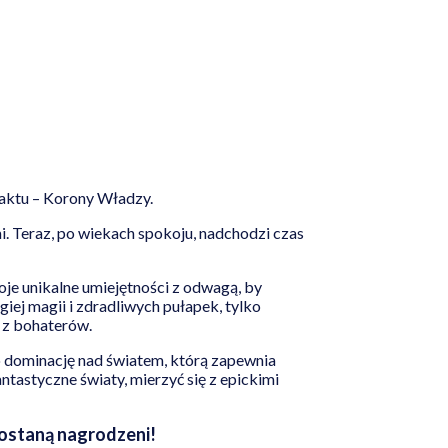
faktu – Korony Władzy.
. Teraz, po wiekach spokoju, nadchodzi czas
woje unikalne umiejętności z odwagą, by
iej magii i zdradliwych pułapek, tylko
 z bohaterów.
 o dominację nad światem, którą zapewnia
tastyczne światy, mierzyć się z epickimi
zostaną nagrodzeni!