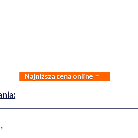
Najniższa cena online
ania:
z?