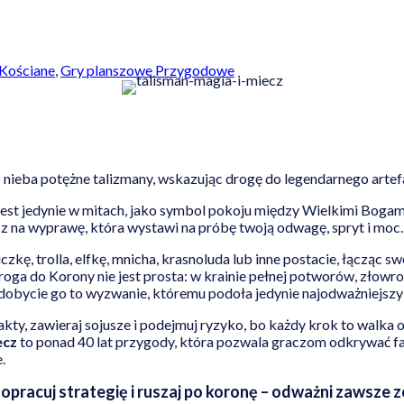
Kościane
,
Gry planszowe Przygodowe
z nieba potężne talizmany, wskazując drogę do legendarnego arte
est jedynie w mitach, jako symbol pokoju między Wielkimi Bogami
asz na wyprawę, która wystawi na próbę twoją odwagę, spryt i moc.
zkę, trolla, elfkę, mnicha, krasnoluda lub inne postacie, łącząc s
ga do Korony nie jest prosta: w krainie pełnej potworów, złowrog
zdobycie go to wyzwanie, któremu podoła jedynie najodważniejszy
akty, zawieraj sojusze i podejmuj ryzyko, bo każdy krok to walka
ecz
to ponad 40 lat przygody, która pozwala graczom odkrywać fan
.
opracuj strategię i ruszaj po koronę – odważni zawsze 