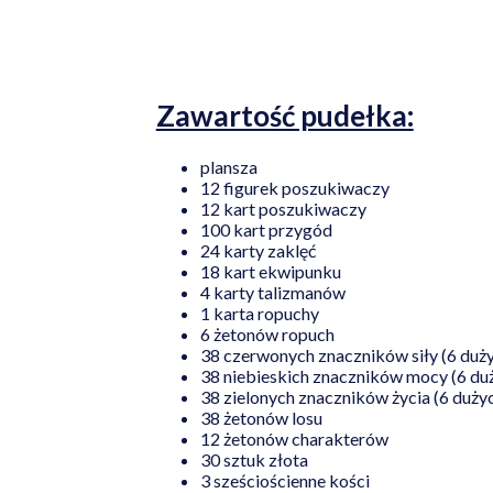
Zawartość pudełka:
plansza
12 figurek poszukiwaczy
12 kart poszukiwaczy
100 kart przygód
24 karty zaklęć
18 kart ekwipunku
4 karty talizmanów
1 karta ropuchy
6 żetonów ropuch
38 czerwonych znaczników siły (6 duży
38 niebieskich znaczników mocy (6 duż
38 zielonych znaczników życia (6 dużyc
38 żetonów losu
12 żetonów charakterów
30 sztuk złota
3 sześciościenne kości