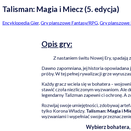
Talisman: Magia i Miecz (5. edycja)
Encyklopedia Gier
,
Gry planszowe Fantasy/RPG
,
Gry planszowe 
Opis
gry:
Z nastaniem świtu Nowej Ery, spadają 
Dawno zapomniana, jej historia opowiadana j
próby. W tej pełnej rywalizacji grze wyrusz
Każdy gracz wciela się w bohatera – wojownic
stawić czoła niezliczonym wyzwaniom. Ale dro
legendarny Talizman zapewni ci ochronę. A 
Rozwijaj swoje umiejętności, zdobywaj artef
tylko Korona Władzy.
Talisman: Magia i Mi
wyzwaniami i wypełniać swoje przeznaczenie
Wybierz bohatera, 