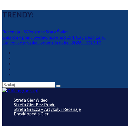
TRENDY:
Recenzja – Wiedźmin: Stary Świat
Galakta – plany wydawnicze na 2024. Czy będą gala...
Najlepsze gry planszowe dla dzieci 2026 – TOP 10
Strefa Gier Wideo
Strefa Gier Bez Prądu
Strefa Gracza – Artykuły i Recenzje
Encyklopedia Gier
Wybierz stronę