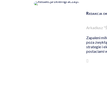
Redakcja ok
Arkadiusz "
Zapaleni mił
poza zwykłą 
strategie i 
postaciami w