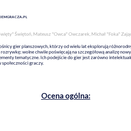
iemgracza.pl
Święty" Świętoń, Mateusz "Owca" Owczarek, Michał "Foka" Zają
ośnicy gier planszowych, którzy od wielu lat eksplorują różnorodny
rozrywkę; wolne chwile poświęcają na szczegółową analizę nowych
elementy tematyczne. Ich podejście do gier jest zarówno intelektual
 społeczności graczy.
Ocena ogólna: