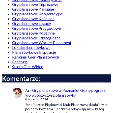
Gry planszowe Imprezowe
Gry planszowe Karciane
Gry planszowe Kooperacyjne
Gry planszowe Kościane
Gry planszowe Legacy
Gry planszowe Przygodowe
Gry planszowe Rodzinne
Gry planszowe Strategiczne
Gry planszowe Worker Placement
Lokale planszówkowe
Planszówkowe Inspiracje
Rankingi Gier Planszowych
Recenzje
Strefa Gier Wideo
Komentarze:
Ja
-
Gry planszowe w Poznaniu! Gdzie pograsz
lub wypożyczysz planszówki!
8 września, 2024
Jest jeszcze Piątkowski Klub Planszowy, działający na
północy Poznania. Spotkania odbywają się w każdą