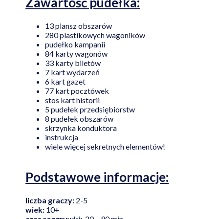
Zawartość pudełka:
13 plansz obszarów
280 plastikowych wagoników
pudełko kampanii
84 karty wagonów
33 karty biletów
7 kart wydarzeń
6 kart gazet
77 kart pocztówek
stos kart historii
5 pudełek przedsiębiorstw
8 pudełek obszarów
skrzynka konduktora
instrukcja
wiele więcej sekretnych elementów!
Podstawowe informacje:
liczba graczy:
2-5
wiek:
10+
czas rozgrywki:
20 – 90 min.