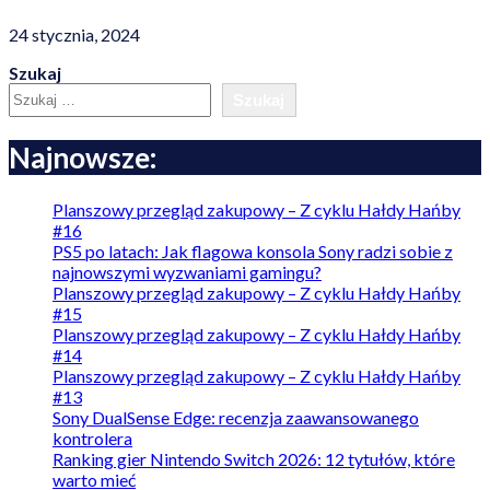
24 stycznia, 2024
Szukaj
Szukaj
Najnowsze:
Planszowy przegląd zakupowy – Z cyklu Hałdy Hańby
#16
PS5 po latach: Jak flagowa konsola Sony radzi sobie z
najnowszymi wyzwaniami gamingu?
Planszowy przegląd zakupowy – Z cyklu Hałdy Hańby
#15
Planszowy przegląd zakupowy – Z cyklu Hałdy Hańby
#14
Planszowy przegląd zakupowy – Z cyklu Hałdy Hańby
#13
Sony DualSense Edge: recenzja zaawansowanego
kontrolera
Ranking gier Nintendo Switch 2026: 12 tytułów, które
warto mieć