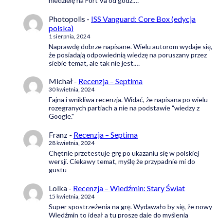
niedzielę na Fort Va od godz.…
Photopolis
-
ISS Vanguard: Core Box (edycja
polska)
1 sierpnia, 2024
Naprawdę dobrze napisane. Wielu autorom wydaje się,
że posiadają odpowiednią wiedzę na poruszany przez
siebie temat, ale tak nie jest.…
Michał
-
Recenzja – Septima
30 kwietnia, 2024
Fajna i wnikliwa recenzja. Widać, że napisana po wielu
rozegranych partiach a nie na podstawie "wiedzy z
Google."
Franz
-
Recenzja – Septima
28 kwietnia, 2024
Chętnie przetestuje grę po ukazaniu się w polskiej
wersji. Ciekawy temat, myślę że przypadnie mi do
gustu
Lolka
-
Recenzja – Wiedźmin: Stary Świat
15 kwietnia, 2024
Super spostrzeżenia na grę. Wydawało by się, że nowy
Wiedźmin to ideał a tu proszę daje do myślenia