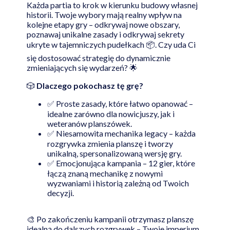
Każda partia to krok w kierunku budowy własnej
historii. Twoje wybory mają realny wpływ na
kolejne etapy gry – odkrywaj nowe obszary,
poznawaj unikalne zasady i odkrywaj sekrety
ukryte w tajemniczych pudełkach 📦. Czy uda Ci
się dostosować strategię do dynamicznie
zmieniających się wydarzeń? 🌟
🎲
Dlaczego pokochasz tę grę?
✅ Proste zasady, które łatwo opanować –
idealne zarówno dla nowicjuszy, jak i
weteranów planszówek.
✅ Niesamowita mechanika legacy – każda
rozgrywka zmienia planszę i tworzy
unikalną, spersonalizowaną wersję gry.
✅ Emocjonująca kampania – 12 gier, które
łączą znaną mechanikę z nowymi
wyzwaniami i historią zależną od Twoich
decyzji.
🎨 Po zakończeniu kampanii otrzymasz planszę
idealną do dalszych rozgrywek – Twoje imperium