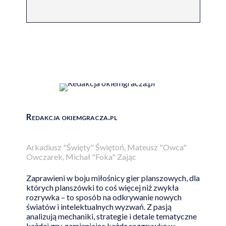
Redakcja okiemgracza.pl
Arkadiusz "Święty" Świętoń, Mateusz "Owca"
Owczarek, Michał "Foka" Zając
Zaprawieni w boju miłośnicy gier planszowych, dla
których planszówki to coś więcej niż zwykła
rozrywka – to sposób na odkrywanie nowych
światów i intelektualnych wyzwań. Z pasją
analizują mechaniki, strategie i detale tematyczne
każdej gry, zamieniając każdą rozgrywkę w