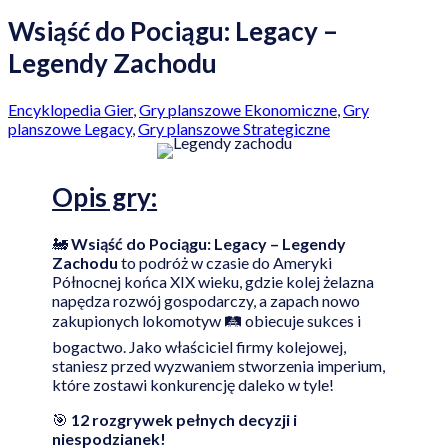
Wsiąść do Pociągu: Legacy –
Legendy Zachodu
Encyklopedia Gier
,
Gry planszowe Ekonomiczne
,
Gry
planszowe Legacy
,
Gry planszowe Strategiczne
Opis
gry:
🚂
Wsiąść do Pociągu: Legacy – Legendy
Zachodu
to podróż w czasie do Ameryki
Północnej końca XIX wieku, gdzie kolej żelazna
napędza rozwój gospodarczy, a zapach nowo
zakupionych lokomotyw 🛤️ obiecuje sukces i
bogactwo. Jako właściciel firmy kolejowej,
staniesz przed wyzwaniem stworzenia imperium,
które zostawi konkurencję daleko w tyle!
🎯
12 rozgrywek pełnych decyzji i
niespodzianek!