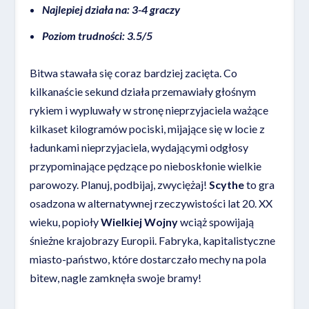
Najlepiej działa na: 3-4 graczy
Poziom trudności: 3.5/5
Bitwa stawała się coraz bardziej zacięta. Co
kilkanaście sekund działa przemawiały głośnym
rykiem i wypluwały w stronę nieprzyjaciela ważące
kilkaset kilogramów pociski, mijające się w locie z
ładunkami nieprzyjaciela, wydającymi odgłosy
przypominające pędzące po nieboskłonie wielkie
parowozy. Planuj, podbijaj, zwyciężaj!
Scythe
to gra
osadzona w alternatywnej rzeczywistości lat 20. XX
wieku, popioły
Wielkiej Wojny
wciąż spowijają
śnieżne krajobrazy Europii. Fabryka, kapitalistyczne
miasto-państwo, które dostarczało mechy na pola
bitew, nagle zamknęła swoje bramy!