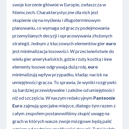
swoje korzenie głównie w Europie, zwłaszcza w
Niemczech. Charakterystyczne dla nich jest
skupienie się na myśleniu i długoterminowym
planowaniu, co wymaga od graczy podejmowania
przemyślanych decyzji i opracowywania złożonych
strategii. Jednym z kluczowych elementów gier
euro
jest minimalizacja losowości. W przeciwieństwie do
wielu gier amerykańskich, gdzie rzuty kostką i inne
elementy losowe odgrywają dużą rolę,
euro
minimalizują wpływ przypadku, kładąc nacisk na
umiejętności gracza. To sprawia, że wyniki rozgrywki
są bardziej przewidywalne i zależne od umiejętności
niż od szczęścia. W naszym redakcyjnym
Panteonie
Euro
zajmują specjalne miejsce, dlatego tym razem z
całym zespołem postanowiliśmy skupić uwagę na
grach w których wasze zwoje mózgowe będą palić
ogniem od nadmiaru możliwości decyzji. Tutaj każde