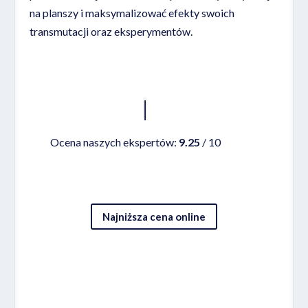
na planszy i maksymalizować efekty swoich
transmutacji oraz eksperymentów.
Czytaj więcej
Ocena naszych ekspertów:
9.25
/ 10
Najniższa cena online
Sprawdźcie też inne nasze rankingi gier
planszowych!