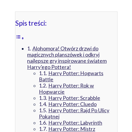
Spis treści:
Alohomora! Otwórz drzwi do
magicznych planszówek i odkryj
najlepsze gry inspirowane światem
Harry’ego Pottera!
Harry Potter: Hogwarts
Battle
Harry Potter: Rok w
Hogwarcie
Harry Potter: Scrabble
Harry Potter: Cluedo
Harry Potter: Rajd Po Ulicy
Pokątnej
Harry Potter: Labyrinth
Harry Potter: Mistrz