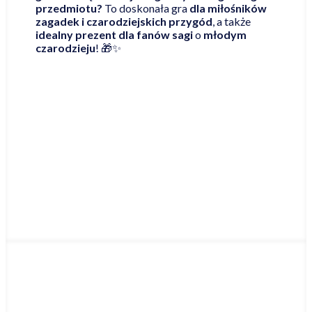
przedmiotu?
To doskonała gra
dla miłośników
zagadek i czarodziejskich przygód
, a także
idealny prezent dla fanów sagi
o
młodym
czarodzieju
! 🎁✨
Najniższa cena online