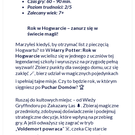
Czas gry: 60 – 90 min.
Poziom trudności: 2/5
Zalecany wiek: 7+
Rok w Hogwarcie – zanurz się w
świecie magii!
Marzyłeś kiedyś, by otrzymać list z pieczęcią
Hogwartu? 📜 W
Harry Potter: Rok w
Hogwarcie
wcielisz się w jednego z uczniów tej
legendarnej szkoły i wyruszysz na przygodę pełną
wyzwań! Zbierz punkty dla swojego domu, ucz się
zaklęć 🪄, bierz udział w magicznych pojedynkach
i spełniaj tajne misje. Czy to będzie rok, w którym
sięgniesz po
Puchar Domów
? 🏆
Ruszaj do kultowych miejsc – od Wieży
Gryffindoru po Zakazany Las 🌲. Zbieraj magiczne
przedmioty, zdobywaj doświadczenie i podejmuj
strategiczne decyzje, które wpłyną na przebieg
gry. A jeśli odważysz się zagrać w tryb
„
Voldemort powraca
” ☠️, czeka Cię starcie