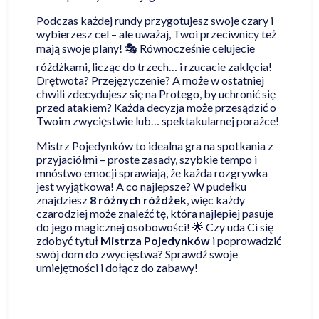
Podczas każdej rundy przygotujesz swoje czary i
wybierzesz cel – ale uważaj, Twoi przeciwnicy też
mają swoje plany! 🎭 Równocześnie celujecie
różdżkami, licząc do trzech… i rzucacie zaklęcia!
Drętwota? Przejęzyczenie? A może w ostatniej
chwili zdecydujesz się na Protego, by uchronić się
przed atakiem? Każda decyzja może przesądzić o
Twoim zwycięstwie lub… spektakularnej porażce!
Mistrz Pojedynków to idealna gra na spotkania z
przyjaciółmi – proste zasady, szybkie tempo i
mnóstwo emocji sprawiają, że każda rozgrywka
jest wyjątkowa! A co najlepsze? W pudełku
znajdziesz
8 różnych różdżek
, więc każdy
czarodziej może znaleźć tę, która najlepiej pasuje
do jego magicznej osobowości! 🌟 Czy uda Ci się
zdobyć tytuł
Mistrza Pojedynków
i poprowadzić
swój dom do zwycięstwa? Sprawdź swoje
umiejętności i dołącz do zabawy!