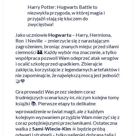
Harry Potter: Hogwarts Battle to
niezwykła przygoda, w której magia i
przyjaźń stają się kluczem do
zwycięstwa!
Jako uczniowie
Hogwartu
– Harry, Hermiona,
Ron i Neville – zmierzycie się z narastającym
zagrożeniem, broniąc znanych miejsc przed siłami
ciemności 🏰. Każdy wybór ma znaczenie, a tylko
współpraca pozwoli Wam odeprzeć atak wrogów
i ocalić szkołę przed upadkiem. Zbierajcie
zaklęcia, korzystajcie z legendarnych artefaktów i
nie zapominajcie, że największą mocą jest jedność!
🤝💙
Gra prowadzi Was przez siedem coraz
trudniejszych scenariuszy 📜, niczym kolejne tomy
książki 📚. Pierwsze etapy to delikatne
wprowadzenie w świat magii, ale z każdym
kolejnym wyzwaniem przyjdzie Wam mierzyć się z
coraz potężniejszymi przeciwnikami. Ostateczna
walka z
Sami-Wiecie-Kim
☠ będzie próbą
odwagi i strategii – tylko najlepiej dobrana talia i