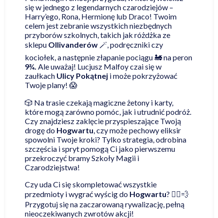
się w jednego z legendarnych czarodziejów –
Harry’ego, Rona, Hermionę lub Draco! Twoim
celem jest zebranie wszystkich niezbędnych
przyborów szkolnych, takich jak różdżka ze
sklepu
Ollivanderów
🪄, podręczniki czy
kociołek, a następnie złapanie pociągu 🚂 na peron
9¾.
Ale uważaj! Lucjusz Malfoy czai się w
zaułkach
Ulicy Pokątnej
i może pokrzyżować
Twoje plany! 😱
🎲 Na trasie czekają magiczne żetony i karty,
które mogą zarówno pomóc, jak i utrudnić podróż.
Czy znajdziesz zaklęcie przyspieszające Twoją
drogę do
Hogwartu
, czy może pechowy eliksir
spowolni Twoje kroki? Tylko strategia, odrobina
szczęścia i spryt pomogą Ci jako pierwszemu
przekroczyć bramy Szkoły Magii i
Czarodziejstwa!
Czy uda Ci się skompletować wszystkie
przedmioty i wygrać wyścig do
Hogwartu
? 🏃‍♂️💨
Przygotuj się na zaczarowaną rywalizację, pełną
nieoczekiwanych zwrotów akcji!