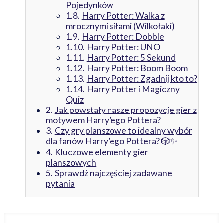
Pojedynków
Harry Potter: Walka z
mrocznymi siłami (Wilkołaki)
Harry Potter: Dobble
Harry Potter: UNO
Harry Potter: 5 Sekund
Harry Potter: Boom Boom
Harry Potter: Zgadnij kto to?
Harry Potter i Magiczny
Quiz
Jak powstały nasze propozycje gier z
motywem Harry’ego Pottera?
Czy gry planszowe to idealny wybór
dla fanów Harry’ego Pottera? 🎲✨
Kluczowe elementy gier
planszowych
Sprawdź najczęściej zadawane
pytania