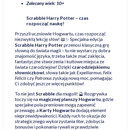
Zalecany wiek: 10+
Scrabble Harry Potter –
czas
rozpocząć naukę!
Przyszli uczniowie Hogwartu, czas rozpocząć
niezwykłą lekcję słów! 📖✨ Specjalna edycja
Scrabble Harry Potter
przenosi klasyczną grę
słowną do świata magii – tu nie wystarczy dobra
znajomość języka, trzeba także znać zaklęcia,
fantastyczne stworzenia i kultowe miejsca ze
świata czarodziejów! Dzięki
czarodziejskiemu
słowniczkowi
, słowa takie jak
Expelliarmus
,
Felix
Felicis
czy
Patronus
zyskają nową moc, pomagając
Ci zdobyć jeszcze więcej punktów!
To nie jest
Scrabble
dla mugoli! 🔮 Rozgrywka
toczy się na
magicznej planszy Hogwartu
, gdzie
specjalne pola premiowe mogą zapewnić
przewagę, a
Karty Hogwartu
dodają element
nieprzewidywalności. Każdy ruch to okazja do
strategicznego wykorzystania liter, zdobycia
bonusów i pokonania rywali w prawdziwie