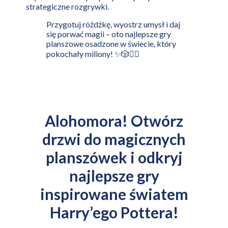
strategiczne rozgrywki.
Przygotuj różdżkę, wyostrz umysł i daj
się porwać magii – oto najlepsze gry
planszowe osadzone w świecie, który
pokochały miliony! ✨🎲🧙‍♂️
Alohomora! Otwórz
drzwi do magicznych
planszówek i odkryj
najlepsze gry
inspirowane światem
Harry’ego Pottera!