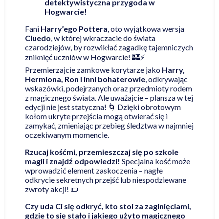
detektywistyczna przygoda w
Hogwarcie!
Fani
Harry’ego Pottera
, oto wyjątkowa wersja
Cluedo
, w której wkraczacie do świata
czarodziejów, by rozwikłać zagadkę tajemniczych
zniknięć uczniów w Hogwarcie! 🏰⚡
Przemierzajcie zamkowe korytarze jako
Harry,
Hermiona, Ron i inni bohaterowie
, odkrywając
wskazówki, podejrzanych oraz przedmioty rodem
z magicznego świata. Ale uważajcie – plansza w tej
edycji nie jest statyczna! 🌀 Dzięki obrotowym
kołom ukryte przejścia mogą otwierać się i
zamykać, zmieniając przebieg śledztwa w najmniej
oczekiwanym momencie.
Rzucaj kośćmi, przemieszczaj się po szkole
magii i znajdź odpowiedzi!
Specjalna kość może
wprowadzić element zaskoczenia – nagłe
odkrycie sekretnych przejść lub niespodziewane
zwroty akcji! 📜
Czy uda Ci się odkryć, kto stoi za zaginięciami,
gdzie to się stało i jakiego użyto magicznego