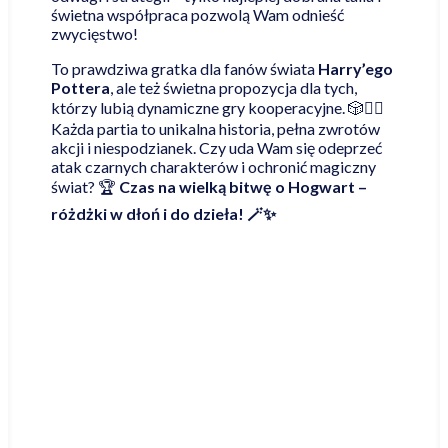
świetna współpraca pozwolą Wam odnieść
zwycięstwo!
To prawdziwa gratka dla fanów świata
Harry’ego
Pottera
, ale też świetna propozycja dla tych,
którzy lubią dynamiczne gry kooperacyjne. 🎲🧙‍♂️
Każda partia to unikalna historia, pełna zwrotów
akcji i niespodzianek. Czy uda Wam się odeprzeć
atak czarnych charakterów i ochronić magiczny
świat? 🏆
Czas na wielką bitwę o Hogwart –
różdżki w dłoń i do dzieła! 🪄✨
Najniższa cena online