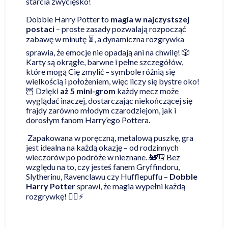
starcia zwycięsko!
Dobble Harry Potter to
magia w najczystszej
postaci
– proste zasady pozwalają rozpocząć
zabawę w minutę ⏳, a dynamiczna rozgrywka
sprawia, że emocje nie opadają ani na chwilę! 🎲
Karty są okrągłe, barwne i pełne szczegółów,
które mogą Cię zmylić – symbole różnią się
wielkością i położeniem, więc liczy się bystre oko!
🦉 Dzięki
aż 5 mini-grom
każdy mecz może
wyglądać inaczej, dostarczając niekończącej się
frajdy zarówno młodym czarodziejom, jak i
dorosłym fanom Harry’ego Pottera.
Zapakowana w poręczną, metalową puszkę, gra
jest idealna na każdą okazję – od rodzinnych
wieczorów po podróże w nieznane. 🚂🎒 Bez
względu na to, czy jesteś fanem Gryffindoru,
Slytherinu, Ravenclawu czy Hufflepuffu –
Dobble
Harry Potter
sprawi, że magia wypełni każdą
rozgrywkę! 🧙‍♂️⚡