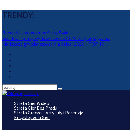
TRENDY:
Recenzja – Wiedźmin: Stary Świat
Galakta – plany wydawnicze na 2024. Czy będą gala...
Najlepsze gry planszowe dla dzieci 2026 – TOP 10
Strefa Gier Wideo
Strefa Gier Bez Prądu
Strefa Gracza – Artykuły i Recenzje
Encyklopedia Gier
Wybierz stronę