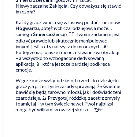
Niewybaczalne Zaklęcia! Czy odważysz się stawić
im czoła?
Każdy gracz wciela się w losową postać – uczniów
Hogwartu
, potężnych czarodziejów, a może…
samego
Śmierciożercę
? 🦹‍♂️ Twoim zadaniem jest
odkryć prawdę lub skutecznie manipulować
innymi, jeśli to Ty należysz do mrocznych sił!
Podejrzenia, sojusze i nieoczekiwane zwroty akcji
– a wszystko to wzbogacone dedykowaną
aplikacją 📱, która jeszcze bardziej podkręca
emocje.
W grze może wziąć udział od trzech do dziesięciu
graczy, a przejrzyste zasady sprawiają, że świetnie
bawić się będą zarówno młodsi, jak i doświadczeni
czarodzieje. 🔮 Przygotuj różdżkę, zaostrz zmysły
i pamiętaj – w tym świecie nawet Twoi najbliżsi
mogą być wilkami w owczej skórze… 🐺✨