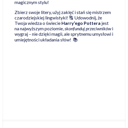
magicznym stylu!
Zbierz swoje litery, użyj zaklęć i stań się mistrzem
czarodziejskiej lingwistyki! 🔠 Udowodnij, że
Twoja wiedza o świecie
Harry’ego Pottera
jest
na najwyższym poziomie,
skonfunduj przeciwników
i
wygraj – nie dzięki magii, ale sprytnemu umysłowi i
umiejętności układania słów! 📚
Najniższa cena online