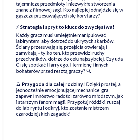
tajemnicze przedmioty i niezwykłe stworzenia
znane z filmowej sagi. Kto najlepiej odnajdzie się w
gąszczu przesuwających się korytarzy?
⚡
Strategia i spryt to klucz do zwycięstwa!
Każdy gracz musi umiejętnie manipulować
labiryntem, aby dotrzeć do ukrytych skarbów.
Ściany przesuwają się, przejścia otwierają i
zamykają – tylko ten, kto przewidzi ruchy
przeciwników, dotrze do celu najszybciej. Czy uda
Ci się spotkać Harry’ego, Hermionę i innych
bohaterów przed resztą graczy? 🔍
🔮
Przygoda dla całej rodziny!
Dzięki prostej, a
jednocześnie emocjonującej mechanice, gra
zapewni mnóstwo radości zarówno młodszym, jak
i starszym fanom magii. Przygotuj różdżki, ruszaj
do labiryntu i odkryj, kto zostanie mistrzem
czarodziejskich zagadek!