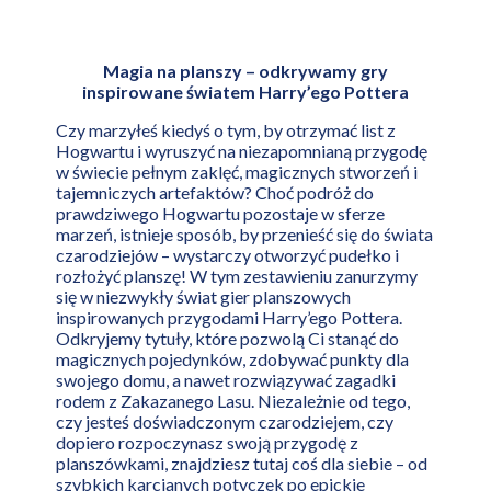
Magia na planszy – odkrywamy gry
inspirowane światem Harry’ego Pottera
Czy marzyłeś kiedyś o tym, by otrzymać list z
Hogwartu i wyruszyć na niezapomnianą przygodę
w świecie pełnym zaklęć, magicznych stworzeń i
tajemniczych artefaktów? Choć podróż do
prawdziwego Hogwartu pozostaje w sferze
marzeń, istnieje sposób, by przenieść się do świata
czarodziejów – wystarczy otworzyć pudełko i
rozłożyć planszę! W tym zestawieniu zanurzymy
się w niezwykły świat gier planszowych
inspirowanych przygodami Harry’ego Pottera.
Odkryjemy tytuły, które pozwolą Ci stanąć do
magicznych pojedynków, zdobywać punkty dla
swojego domu, a nawet rozwiązywać zagadki
rodem z Zakazanego Lasu. Niezależnie od tego,
czy jesteś doświadczonym czarodziejem, czy
dopiero rozpoczynasz swoją przygodę z
planszówkami, znajdziesz tutaj coś dla siebie – od
szybkich karcianych potyczek po epickie