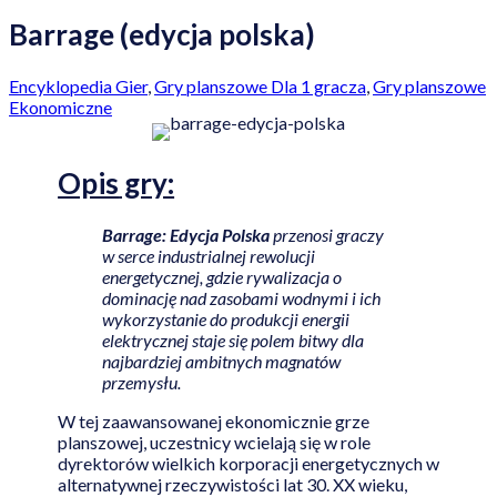
Barrage (edycja polska)
Encyklopedia Gier
,
Gry planszowe Dla 1 gracza
,
Gry planszowe
Ekonomiczne
Opis
gry:
Barrage: Edycja Polska
przenosi graczy
w serce industrialnej rewolucji
energetycznej, gdzie rywalizacja o
dominację nad zasobami wodnymi i ich
wykorzystanie do produkcji energii
elektrycznej staje się polem bitwy dla
najbardziej ambitnych magnatów
przemysłu.
W tej zaawansowanej ekonomicznie grze
planszowej, uczestnicy wcielają się w role
dyrektorów wielkich korporacji energetycznych w
alternatywnej rzeczywistości lat 30. XX wieku,