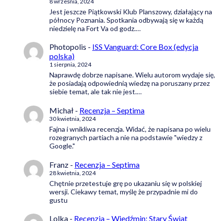
8 września, 2024
Jest jeszcze Piątkowski Klub Planszowy, działający na
północy Poznania. Spotkania odbywają się w każdą
niedzielę na Fort Va od godz.…
Photopolis
-
ISS Vanguard: Core Box (edycja
polska)
1 sierpnia, 2024
Naprawdę dobrze napisane. Wielu autorom wydaje się,
że posiadają odpowiednią wiedzę na poruszany przez
siebie temat, ale tak nie jest.…
Michał
-
Recenzja – Septima
30 kwietnia, 2024
Fajna i wnikliwa recenzja. Widać, że napisana po wielu
rozegranych partiach a nie na podstawie "wiedzy z
Google."
Franz
-
Recenzja – Septima
28 kwietnia, 2024
Chętnie przetestuje grę po ukazaniu się w polskiej
wersji. Ciekawy temat, myślę że przypadnie mi do
gustu
Lolka
-
Recenzja – Wiedźmin: Stary Świat