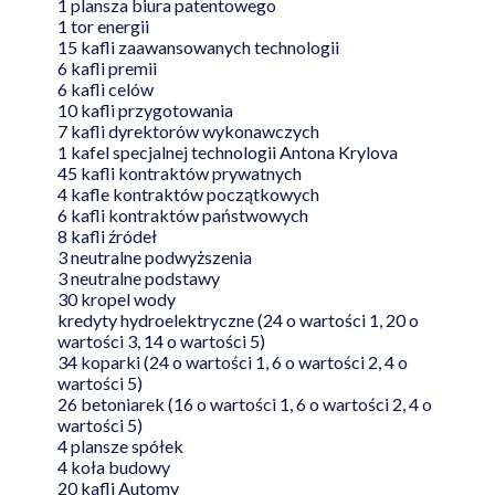
1 plansza biura patentowego
1 tor energii
15 kafli zaawansowanych technologii
6 kafli premii
6 kafli celów
10 kafli przygotowania
7 kafli dyrektorów wykonawczych
1 kafel specjalnej technologii Antona Krylova
45 kafli kontraktów prywatnych
4 kafle kontraktów początkowych
6 kafli kontraktów państwowych
8 kafli źródeł
3 neutralne podwyższenia
3 neutralne podstawy
30 kropel wody
kredyty hydroelektryczne (24 o wartości 1, 20 o
wartości 3, 14 o wartości 5)
34 koparki (24 o wartości 1, 6 o wartości 2, 4 o
wartości 5)
26 betoniarek (16 o wartości 1, 6 o wartości 2, 4 o
wartości 5)
4 plansze spółek
4 koła budowy
20 kafli Automy