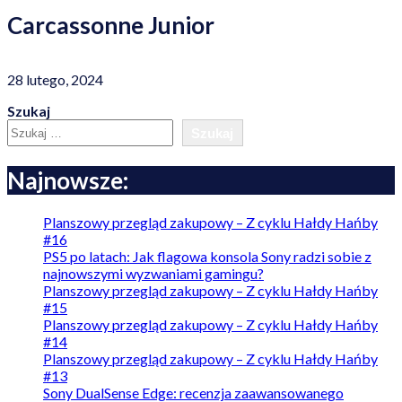
Carcassonne Junior
28 lutego, 2024
Szukaj
Szukaj
Najnowsze:
Planszowy przegląd zakupowy – Z cyklu Hałdy Hańby
#16
PS5 po latach: Jak flagowa konsola Sony radzi sobie z
najnowszymi wyzwaniami gamingu?
Planszowy przegląd zakupowy – Z cyklu Hałdy Hańby
#15
Planszowy przegląd zakupowy – Z cyklu Hałdy Hańby
#14
Planszowy przegląd zakupowy – Z cyklu Hałdy Hańby
#13
Sony DualSense Edge: recenzja zaawansowanego