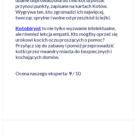
udanie doprowadzona do celu kocia postać
przynosi punkty, zapisane na kartach Kotów.
Wygrywa ten, kto zgromadzi ich najwięcej,
tworząc sprytne i wolne od przeszkód ścieżki.
Kotobirynt
to nie tylko wyzwanie intelektualne,
ale również lekcja empatii. Kto mógłby oprzeć się
urokowi kocich oczu proszących o pomoc?
Przyłącz się do zabawy i pomóż przeprowadzić
kotki przez meandry miasta do bezpiecznych i
kochających domów.
Czytaj więcej
Ocena naszego eksperta:
9
/ 10
Najniższa cena online