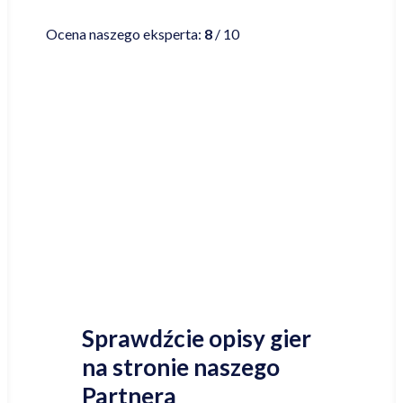
Czytaj więcej
Ocena naszego eksperta:
8
/ 10
Najniższa cena online
Sprawdźcie też inne nasze rankingi gier
planszowych!
Sprawdźcie też nasze propozycje kupna gier
planszowych!
Sprawdźcie opisy gier
na stronie naszego
Partnera