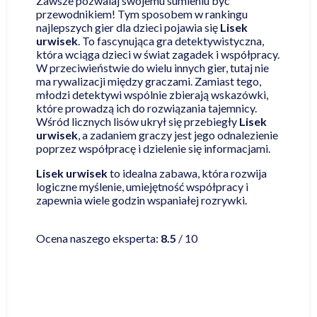
Zawsze pozwalaj swojemu sumieniu być
przewodnikiem! Tym sposobem w rankingu
najlepszych gier dla dzieci pojawia się
Lisek
urwisek
. To fascynująca gra detektywistyczna,
która wciąga dzieci w świat zagadek i współpracy.
W przeciwieństwie do wielu innych gier, tutaj nie
ma rywalizacji między graczami. Zamiast tego,
młodzi detektywi wspólnie zbierają wskazówki,
które prowadzą ich do rozwiązania tajemnicy.
Wśród licznych lisów ukrył się przebiegły
Lisek
urwisek
, a zadaniem graczy jest jego odnalezienie
poprzez współpracę i dzielenie się informacjami.
Lisek urwisek
to idealna zabawa, która rozwija
logiczne myślenie, umiejętność współpracy i
zapewnia wiele godzin wspaniałej rozrywki.
Czytaj więcej
Ocena naszego eksperta:
8.5
/ 10
Najniższa cena online