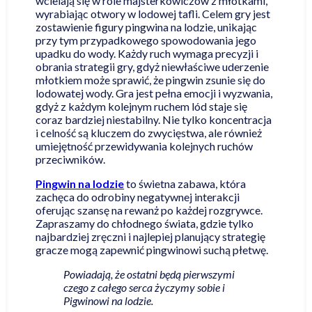
wcielają się w role majsterkowiczów z młotkami,
wyrabiając otwory w lodowej tafli. Celem gry jest
zostawienie figury pingwina na lodzie, unikając
przy tym przypadkowego spowodowania jego
upadku do wody. Każdy ruch wymaga precyzji i
obrania strategii gry, gdyż niewłaściwe uderzenie
młotkiem może sprawić, że pingwin zsunie się do
lodowatej wody. Gra jest pełna emocji i wyzwania,
gdyż z każdym kolejnym ruchem lód staje się
coraz bardziej niestabilny. Nie tylko koncentracja
i celność są kluczem do zwycięstwa, ale również
umiejętność przewidywania kolejnych ruchów
przeciwników.
Pingwin na lodzie
to świetna zabawa, która
zachęca do odrobiny negatywnej interakcji
oferując szansę na rewanż po każdej rozgrywce.
Zapraszamy do chłodnego świata, gdzie tylko
najbardziej zręczni i najlepiej planujący strategię
gracze mogą zapewnić pingwinowi suchą płetwę.
Powiadają, że ostatni będą pierwszymi
czego z całego serca życzymy sobie i
Pigwinowi na lodzie.