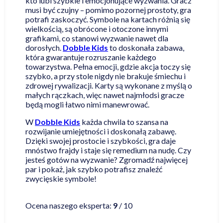
kto lubi szybkie i emocjonujące wyzwania. Gracz
musi być czujny – pomimo pozornej prostoty, gra
potrafi zaskoczyć. Symbole na kartach różnią się
wielkością, są obrócone i otoczone innymi
grafikami, co stanowi wyzwanie nawet dla
dorosłych.
Dobble Kids
to doskonała zabawa,
która gwarantuje rozruszanie każdego
towarzystwa. Pełna emocji, gdzie akcja toczy się
szybko, a przy stole nigdy nie brakuje śmiechu i
zdrowej rywalizacji. Karty są wykonane z myślą o
małych rączkach, więc nawet najmłodsi gracze
będą mogli łatwo nimi manewrować.
W
Dobble Kids
każda chwila to szansa na
rozwijanie umiejętności i doskonałą zabawę.
Dzięki swojej prostocie i szybkości, gra daje
mnóstwo frajdy i staje się remedium na nudę. Czy
jesteś gotów na wyzwanie? Zgromadź najwięcej
par i pokaż, jak szybko potrafisz znaleźć
zwycięskie symbole!
Czytaj więcej
Ocena naszego eksperta:
9
/ 10