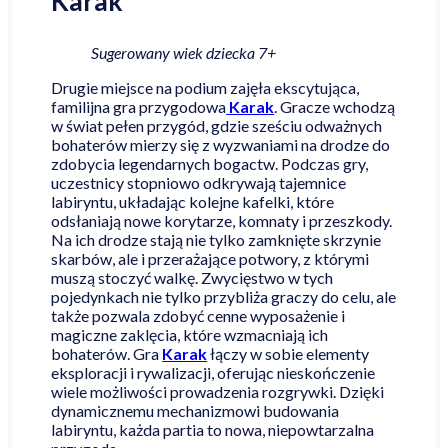
Karak
Sugerowany wiek dziecka 7+
Drugie miejsce na podium zajęła ekscytująca,
familijna gra przygodowa
Karak
. Gracze wchodzą
w świat pełen przygód, gdzie sześciu odważnych
bohaterów mierzy się z wyzwaniami na drodze do
zdobycia legendarnych bogactw. Podczas gry,
uczestnicy stopniowo odkrywają tajemnice
labiryntu, układając kolejne kafelki, które
odsłaniają nowe korytarze, komnaty i przeszkody.
Na ich drodze stają nie tylko zamknięte skrzynie
skarbów, ale i przerażające potwory, z którymi
muszą stoczyć walkę. Zwycięstwo w tych
pojedynkach nie tylko przybliża graczy do celu, ale
także pozwala zdobyć cenne wyposażenie i
magiczne zaklęcia, które wzmacniają ich
bohaterów. Gra
Karak
łączy w sobie elementy
eksploracji i rywalizacji, oferując nieskończenie
wiele możliwości prowadzenia rozgrywki. Dzięki
dynamicznemu mechanizmowi budowania
labiryntu, każda partia to nowa, niepowtarzalna