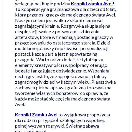
wciągnąć na długie godziny
Kroniki zamku Avel
!
To kooperacyjna gra planszowa dla dzieci od 8 lat,
która przenosi graczy do magicznego świata Avel.
Naszym celem jest walka z siłami ciemności
zagrażającymi krainie. Rozgrywka skupia się na
eksploracji, walce z potworami i zbieraniu
artefaktów, które wzmacniają postacie graczy w
przygotowaniu do ostatecznego starcia. Dzięki
modularnej planszy i możliwości personalizacji
postaci, każda partia jest niepowtarzalną
przygodą. Warto także dodać, że tytuł łączy
elementy kreatywności i współpracy, oferując
bogate i angażujące doświadczenie. Wspaniałą
cechą gry jest to, że zaprojektowano ją tak by
zagrać mogły dzieci w każdym wieku. Planszówka
zachwyca piękną oprawą graficzną i pozwala na
tworzenie własnych bohaterów, co sprawia, że
każdy może stać się częścią magicznego świata
Avel.
Kroniki Zamku Ave
l
to wyjątkowa propozycja
dla rodzin i przyjaciół, szukających wspólnej,
pełnej wyzwań rozrywki. Świetna zabawa
gwarantowana!