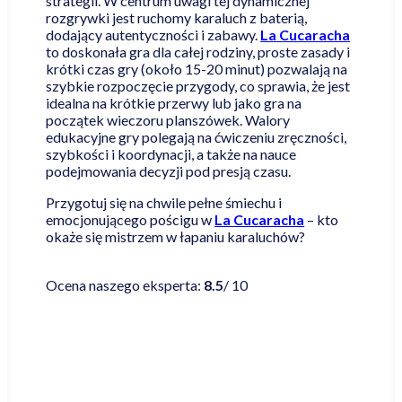
strategii. W centrum uwagi tej dynamicznej
rozgrywki jest ruchomy karaluch z baterią,
dodający autentyczności i zabawy.
La Cucaracha
to doskonała gra dla całej rodziny, proste zasady i
krótki czas gry (około 15-20 minut) pozwalają na
szybkie rozpoczęcie przygody, co sprawia, że jest
idealna na krótkie przerwy lub jako gra na
początek wieczoru planszówek. Walory
edukacyjne gry polegają na ćwiczeniu zręczności,
szybkości i koordynacji, a także na nauce
podejmowania decyzji pod presją czasu.
Przygotuj się na chwile pełne śmiechu i
emocjonującego pościgu w
La Cucaracha
– kto
okaże się mistrzem w łapaniu karaluchów?
Czytaj więcej
Ocena naszego eksperta:
8.5
/ 10
Najniższa cena online