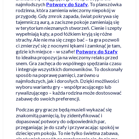
najmłodszych
Potwory do Szafy
. To planszówka
rodzinna, która zamienia wieczorny niepokój w
przygodę. Gdy zmrok zapada, świat pokrywa się
tajemniczą aurą, a zaciszne pokoje zamieniają się
w terytorium nieznanych stworzeń. Cienie i szepty
wypełniają kąty, a pod łóżkiem kryją się różne
strachy. Ale nie ma się czego bać – ta gra pozwoli
ci zmierzyć się z nocnymi lękami i zamknąć je tam,
gdzie ich miejsce – w szafie!
Potwory do Szafy
to idealna propozycja na wieczorny relaks przed
snem. Gra zachęca do wspólnego spędzania czasu
i integruje wszystkich domowników. To doskonały
sposób na poprawę pamięci, zarówno u
najmłodszych, jak i dorosłych. Dzięki możliwości
wyboru wariantu gry – współpracującego lub
rywalizującego – każda rodzina może dostosować
zabawę do swoich preferencji.
Podczas gry gracze będą musieli wykazać się
znakomitą pamięcią, by zidentyfikować i
dopasować potwory do odpowiednich par,
przeganiając je do szafy i przywracając spokój w
dziecięcym pokoju. To nie tylko świetna zabawa,
ale również sposób na przekonanie się, że nie ma