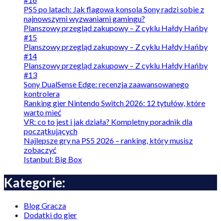
PS5 po latach: Jak flagowa konsola Sony radzi sobie z
najnowszymi wyzwaniami gamingu?
Planszowy przegląd zakupowy – Z cyklu Hałdy Hańby
#15
Planszowy przegląd zakupowy – Z cyklu Hałdy Hańby
#14
Planszowy przegląd zakupowy – Z cyklu Hałdy Hańby
#13
Sony DualSense Edge: recenzja zaawansowanego
kontrolera
Ranking gier Nintendo Switch 2026: 12 tytułów, które
warto mieć
VR: co to jest i jak działa? Kompletny poradnik dla
początkujących
Najlepsze gry na PS5 2026 – ranking, który musisz
zobaczyć
Istanbul: Big Box
Kategorie:
Blog Gracza
Dodatki do gier