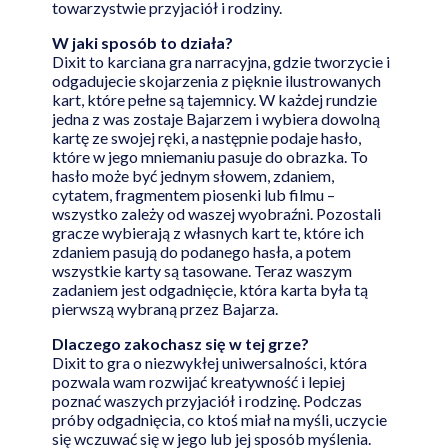
towarzystwie przyjaciół i rodziny.
W jaki sposób to działa?
Dixit to karciana gra narracyjna, gdzie tworzycie i
odgadujecie skojarzenia z pięknie ilustrowanych
kart, które pełne są tajemnicy. W każdej rundzie
jedna z was zostaje Bajarzem i wybiera dowolną
kartę ze swojej ręki, a następnie podaje hasło,
które w jego mniemaniu pasuje do obrazka. To
hasło może być jednym słowem, zdaniem,
cytatem, fragmentem piosenki lub filmu –
wszystko zależy od waszej wyobraźni. Pozostali
gracze wybierają z własnych kart te, które ich
zdaniem pasują do podanego hasła, a potem
wszystkie karty są tasowane. Teraz waszym
zadaniem jest odgadnięcie, która karta była tą
pierwszą wybraną przez Bajarza.
Dlaczego zakochasz się w tej grze?
Dixit to gra o niezwykłej uniwersalności, która
pozwala wam rozwijać kreatywność i lepiej
poznać waszych przyjaciół i rodzinę. Podczas
próby odgadnięcia, co ktoś miał na myśli, uczycie
się wczuwać się w jego lub jej sposób myślenia.