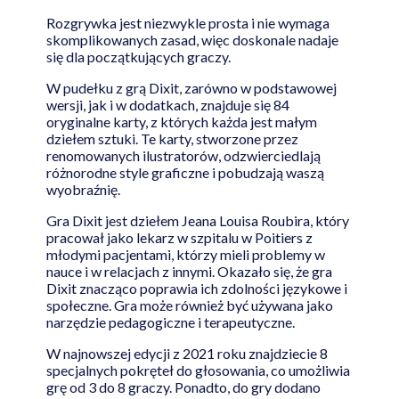
Rozgrywka jest niezwykle prosta i nie wymaga
skomplikowanych zasad, więc doskonale nadaje
się dla początkujących graczy.
W pudełku z grą Dixit, zarówno w podstawowej
wersji, jak i w dodatkach, znajduje się 84
oryginalne karty, z których każda jest małym
dziełem sztuki. Te karty, stworzone przez
renomowanych ilustratorów, odzwierciedlają
różnorodne style graficzne i pobudzają waszą
wyobraźnię.
Gra Dixit jest dziełem Jeana Louisa Roubira, który
pracował jako lekarz w szpitalu w Poitiers z
młodymi pacjentami, którzy mieli problemy w
nauce i w relacjach z innymi. Okazało się, że gra
Dixit znacząco poprawia ich zdolności językowe i
społeczne. Gra może również być używana jako
narzędzie pedagogiczne i terapeutyczne.
W najnowszej edycji z 2021 roku znajdziecie 8
specjalnych pokręteł do głosowania, co umożliwia
grę od 3 do 8 graczy. Ponadto, do gry dodano