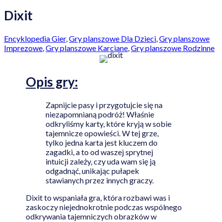
Dixit
Encyklopedia Gier
,
Gry planszowe Dla Dzieci
,
Gry planszowe
Imprezowe
,
Gry planszowe Karciane
,
Gry planszowe Rodzinne
Opis
gry:
Zapnijcie pasy i przygotujcie się na
niezapomnianą podróż! Właśnie
odkryliśmy karty, które kryją w sobie
tajemnicze opowieści. W tej grze,
tylko jedna karta jest kluczem do
zagadki, a to od waszej sprytnej
intuicji zależy, czy uda wam się ją
odgadnąć, unikając pułapek
stawianych przez innych graczy.
Dixit to wspaniała gra, która rozbawi was i
zaskoczy niejednokrotnie podczas wspólnego
odkrywania tajemniczych obrazków w