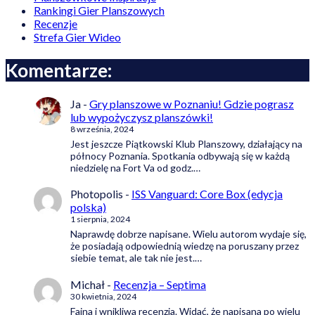
Rankingi Gier Planszowych
Recenzje
Strefa Gier Wideo
Komentarze:
Ja
-
Gry planszowe w Poznaniu! Gdzie pograsz
lub wypożyczysz planszówki!
8 września, 2024
Jest jeszcze Piątkowski Klub Planszowy, działający na
północy Poznania. Spotkania odbywają się w każdą
niedzielę na Fort Va od godz.…
Photopolis
-
ISS Vanguard: Core Box (edycja
polska)
1 sierpnia, 2024
Naprawdę dobrze napisane. Wielu autorom wydaje się,
że posiadają odpowiednią wiedzę na poruszany przez
siebie temat, ale tak nie jest.…
Michał
-
Recenzja – Septima
30 kwietnia, 2024
Fajna i wnikliwa recenzja. Widać, że napisana po wielu