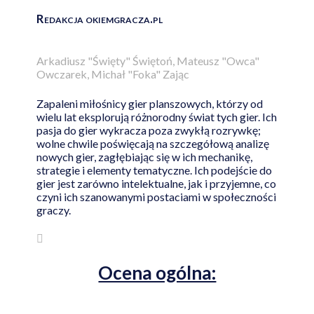
Redakcja okiemgracza.pl
Arkadiusz "Święty" Świętoń, Mateusz "Owca"
Owczarek, Michał "Foka" Zając
Zapaleni miłośnicy gier planszowych, którzy od
wielu lat eksplorują różnorodny świat tych gier. Ich
pasja do gier wykracza poza zwykłą rozrywkę;
wolne chwile poświęcają na szczegółową analizę
nowych gier, zagłębiając się w ich mechanikę,
strategie i elementy tematyczne. Ich podejście do
gier jest zarówno intelektualne, jak i przyjemne, co
czyni ich szanowanymi postaciami w społeczności
graczy.
Ocena ogólna: