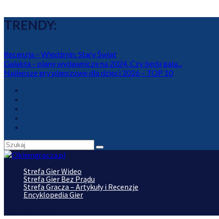
TRENDY:
Recenzja – Wiedźmin: Stary Świat
Galakta – plany wydawnicze na 2024. Czy będą gala...
Najlepsze gry planszowe dla dzieci 2026 – TOP 10
Strefa Gier Wideo
Strefa Gier Bez Prądu
Strefa Gracza – Artykuły i Recenzje
Encyklopedia Gier
Wybierz stronę