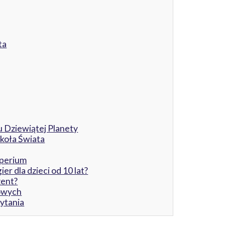
ta
 Dziewiątej Planety
koła Świata
mperium
er dla dzieci od 10 lat?
zent?
zowych
ytania