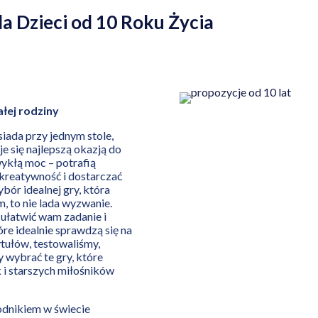
a Dzieci od 10 Roku Życia
łej rodziny
iada przy jednym stole,
e się najlepszą okazją do
wykłą moc – potrafią
ć kreatywność i dostarczać
ór idealnej gry, która
, to nie lada wyzwanie.
ułatwić wam zadanie i
óre idealnie sprawdzą się na
ytułów, testowaliśmy,
y wybrać te gry, które
i starszych miłośników
wodnikiem w świecie