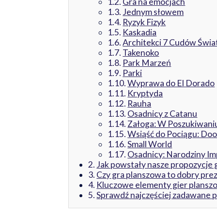
Gra na emocjach
Jednym słowem
Ryzyk Fizyk
Kaskadia
Architekci 7 Cudów Świa
Takenoko
Park Marzeń
Parki
Wyprawa do El Dorado
Kryptyda
Rauha
Osadnicy z Catanu
Załoga: W Poszukiwaniu
Wsiąść do Pociągu: Doo
Small World
Osadnicy: Narodziny I
Jak powstały nasze propozycje gi
Czy gra planszowa to dobry pre
Kluczowe elementy gier plans
Sprawdź najczęściej zadawane p