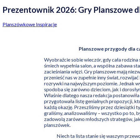
Prezentownik 2026: Gry Planszowe dl
Planszówkowe Inspiracje
Planszowe przygody dla ca
Wyobraźcie sobie wieczór, gdy cała rodzina s
śmiech wypełnia salon, a wspólna zabawa staj
zacieśniania więzi. Gry planszowe mają niez
przenieść nas w zupełnie inny świat, rozwija
rozrywki na najwyższym poziomie. Jednak wyb
spodoba się zarówno dzieciom, jak i dorosłym
Właśnie dlatego nasza redakcja postanowiła 
przygotowała listę genialnych propozycji, kt
każdą okazję. Przeszliśmy przez dziesiątki t
graliśmy, analizowaliśmy – wszystko po to, b
zadowolą zarówno młodszych strategów, jak 
planszówek.
Niech ta lista stanie się waszym prze