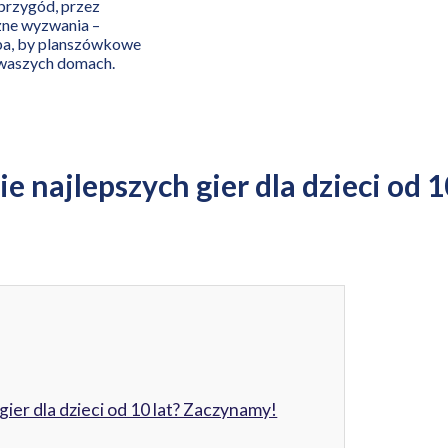
przygód, przez
zne wyzwania –
eba, by planszówkowe
w waszych domach.
e najlepszych gier dla dzieci od 
ier dla dzieci od 10 lat? Zaczynamy!