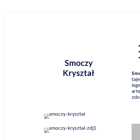
Smoczy
Kryształ
Smo
taj
leg
art
zdo