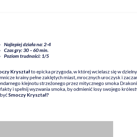
Najlepiej działa na: 2-4
Czas gry: 30 – 60 min.
Poziom trudności: 1/5
czy Kryształ
to epicka przygoda, w której wcielasz się w dziel
emnicze krainy pełne zaklętych miast, mrocznych uroczysk i zacz
endarnego klejnotu strzeżonego przez mitycznego smoka Drakoni
efakty i spełnij wyzwania smoka, by odmienić losy swojego króles
być
Smoczy Kryształ?