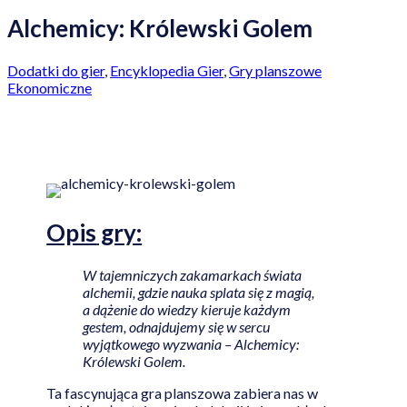
Alchemicy: Królewski Golem
Dodatki do gier
,
Encyklopedia Gier
,
Gry planszowe
Ekonomiczne
Opis
gry:
W tajemniczych zakamarkach świata
alchemii, gdzie nauka splata się z magią,
a dążenie do wiedzy kieruje każdym
gestem, odnajdujemy się w sercu
wyjątkowego wyzwania – Alchemicy:
Królewski Golem.
Ta fascynująca gra planszowa zabiera nas w