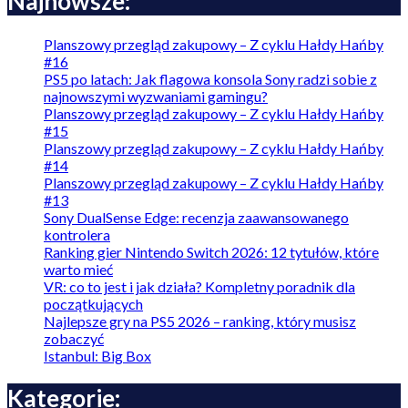
Najnowsze:
Planszowy przegląd zakupowy – Z cyklu Hałdy Hańby
#16
PS5 po latach: Jak flagowa konsola Sony radzi sobie z
najnowszymi wyzwaniami gamingu?
Planszowy przegląd zakupowy – Z cyklu Hałdy Hańby
#15
Planszowy przegląd zakupowy – Z cyklu Hałdy Hańby
#14
Planszowy przegląd zakupowy – Z cyklu Hałdy Hańby
#13
Sony DualSense Edge: recenzja zaawansowanego
kontrolera
Ranking gier Nintendo Switch 2026: 12 tytułów, które
warto mieć
VR: co to jest i jak działa? Kompletny poradnik dla
początkujących
Najlepsze gry na PS5 2026 – ranking, który musisz
zobaczyć
Istanbul: Big Box
Kategorie: