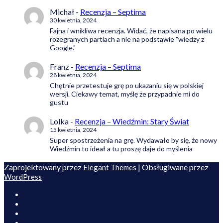
Michał
-
Recenzja – Septima
30 kwietnia, 2024
Fajna i wnikliwa recenzja. Widać, że napisana po wielu
rozegranych partiach a nie na podstawie "wiedzy z
Google."
Franz
-
Recenzja – Septima
28 kwietnia, 2024
Chętnie przetestuje grę po ukazaniu się w polskiej
wersji. Ciekawy temat, myślę że przypadnie mi do
gustu
Lolka
-
Recenzja – Wiedźmin: Stary Świat
15 kwietnia, 2024
Super spostrzeżenia na grę. Wydawało by się, że nowy
Wiedźmin to ideał a tu proszę daje do myślenia
Zaprojektowany przez
| Obsługiwane przez
Elegant Themes
WordPress