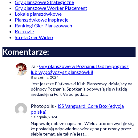
Gry planszowe Strategiczne
Gry planszowe Worker Placement
Lokale planszówkowe
Planszówkowe Inspiracje
Rankingi Gier Planszowych
Recenzje
Strefa Gier Wideo
Komentarze:
Ja
-
Gry planszowe w Poznaniu! Gdzie pograsz
lub wypożyczysz planszówki!
8 września, 2024
Jest jeszcze Piątkowski Klub Planszowy, działający na
północy Poznania. Spotkania odbywają się w każdą
niedzielę na Fort Va od godz.…
Photopolis
-
ISS Vanguard: Core Box (edycja
polska)
1 sierpnia, 2024
Naprawdę dobrze napisane. Wielu autorom wydaje się,
że posiadają odpowiednią wiedzę na poruszany przez
siebie temat, ale tak nie jest.…