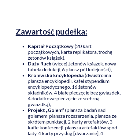
Najniższa cena online
Zawartość pudełka:
Kapitał Początkowy
(20 kart
początkowych, karta replikatora, trochę
żetonów książek),
Duży Ruch
(więcej żetonów książek, nowa
tabela dedukcji, 6 plansz pól kolejności),
Królewska Encyklopedia
(dwustronna
plansza encyklopedii, kafel stypendium
encyklopedycznego, 16 żetonów
składników, 4 białe pieczęcie bez gwiazdek,
4 dodatkowe pieczęcie ze srebrną
gwiazdką),
Projekt „Golem”
(plansza badań nad
golemem, plansza rozszerzenia, plansza ze
skrótem punktacji, 2 karty artefaktów, 3
kafle konferencji, plansza artefaktów spod
lady, 4 karty przysług [dworzanie], 4