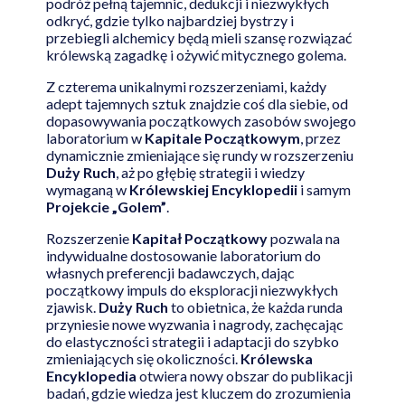
podróż pełną tajemnic, dedukcji i niezwykłych
odkryć, gdzie tylko najbardziej bystrzy i
przebiegli alchemicy będą mieli szansę rozwiązać
królewską zagadkę i ożywić mitycznego golema.
Z czterema unikalnymi rozszerzeniami, każdy
adept tajemnych sztuk znajdzie coś dla siebie, od
dopasowywania początkowych zasobów swojego
laboratorium w
Kapitale Początkowym
, przez
dynamicznie zmieniające się rundy w rozszerzeniu
Duży Ruch
, aż po głębię strategii i wiedzy
wymaganą w
Królewskiej Encyklopedii
i samym
Projekcie „Golem”
.
Rozszerzenie
Kapitał Początkowy
pozwala na
indywidualne dostosowanie laboratorium do
własnych preferencji badawczych, dając
początkowy impuls do eksploracji niezwykłych
zjawisk.
Duży Ruch
to obietnica, że każda runda
przyniesie nowe wyzwania i nagrody, zachęcając
do elastyczności strategii i adaptacji do szybko
zmieniających się okoliczności.
Królewska
Encyklopedia
otwiera nowy obszar do publikacji
badań, gdzie wiedza jest kluczem do zrozumienia