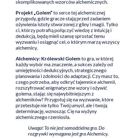
skomplikowanych wzorców alchemicznych.
Projekt „Golem”
to serce tej alchemicznej
przygody, gdzie gracze stają przed zadaniem
ożywienia istoty stworzonej z gliny i magii. Tylko
ci, którzy potrafią połączyć wiedzę z intuicją i
dedukcją, będą mieli szansę sprostać temu
wyzwaniu i osiągnąć cel, o którym marzą wszyscy
alchemicy.
Alchemicy: Królewski Golem
to gra, w której
każdy wybór ma znaczenie, a sukces zależy od
umiejętności dedukcyjnych, strategicznego
planowania i zdolności do adaptacji. Czy masz to,
czego potrzeba, aby odkryć tajemnice alchemii,
rozszyfrować enigmatyczne wzory i ożywić
golema, stając się najwybitniejszym z
alchemików? Przygotuj się na wyzwanie, które
przetestuje nie tylko Twój umysł, ale i twoją
determinację, wznosząc Cię na wyżyny
alchemicznego rzemiosła.
Uwaga! To nie jest samodzielna gra. Do
rozgrywki wymagana jest gra Alchemicy.