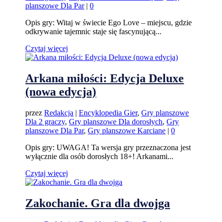
planszowe Dla Par
|
0
Opis gry: Witaj w świecie Ego Love – miejscu, gdzie
odkrywanie tajemnic staje się fascynującą...
Czytaj więcej
Arkana miłości: Edycja Deluxe
(nowa edycja)
przez
Redakcja
|
Encyklopedia Gier
,
Gry planszowe
Dla 2 graczy
,
Gry planszowe Dla dorosłych
,
Gry
planszowe Dla Par
,
Gry planszowe Karciane
|
0
Opis gry: UWAGA! Ta wersja gry przeznaczona jest
wyłącznie dla osób dorosłych 18+! Arkanami...
Czytaj więcej
Zakochanie. Gra dla dwojga