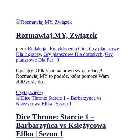
Rozmawiaj.MY, Związek
przez
Redakcja
|
Encyklopedia Gier
,
Gry planszowe
Dla 2 graczy
,
Gry planszowe Dla dorosłych
,
Gry
planszowe Dla Par
|
0
Opis gry: Odkryjcie na nowo swoją relację!
Rozmawiaj.MY to podróż, która pomoże Wam
zbliżyć się do...
Czytaj więcej
Dice Throne: Starcie 1 –
Barbarzyńca vs Księżycowa
Elfka | Sezon 1