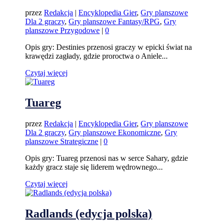
przez
Redakcja
|
Encyklopedia Gier
,
Gry planszowe
Dla 2 graczy
,
Gry planszowe Fantasy/RPG
,
Gry
planszowe Przygodowe
|
0
Opis gry: Destinies przenosi graczy w epicki świat na
krawędzi zagłady, gdzie proroctwa o Aniele...
Czytaj więcej
Tuareg
przez
Redakcja
|
Encyklopedia Gier
,
Gry planszowe
Dla 2 graczy
,
Gry planszowe Ekonomiczne
,
Gry
planszowe Strategiczne
|
0
Opis gry: Tuareg przenosi nas w serce Sahary, gdzie
każdy gracz staje się liderem wędrownego...
Czytaj więcej
Radlands (edycja polska)