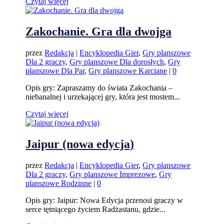
Czytaj więcej
Zakochanie. Gra dla dwojga
przez
Redakcja
|
Encyklopedia Gier
,
Gry planszowe
Dla 2 graczy
,
Gry planszowe Dla dorosłych
,
Gry
planszowe Dla Par
,
Gry planszowe Karciane
|
0
Opis gry: Zapraszamy do świata Zakochania –
niebanalnej i urzekającej gry, która jest mostem...
Czytaj więcej
Jaipur (nowa edycja)
przez
Redakcja
|
Encyklopedia Gier
,
Gry planszowe
Dla 2 graczy
,
Gry planszowe Imprezowe
,
Gry
planszowe Rodzinne
|
0
Opis gry: Jaipur: Nowa Edycja przenosi graczy w
serce tętniącego życiem Radżastanu, gdzie...