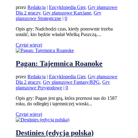
przez
Redakcja
|
Encyklopedia Gier
,
Gry planszowe
Dla 2 graczy
,
Gry planszowe Karciane
,
Gry
planszowe Strategiczne
|
0
Opis gry: Nadchodzi czas, kiedy ponownie trzeba
ustalić, kto będzie władał Wielką Puszczą....
Czytaj więcej
Pagan: Tajemnica Roanoke
przez
Redakcja
|
Encyklopedia Gier
,
Gry planszowe
Dla 2 graczy
,
Gry planszowe Fantasy/RPG
,
Gry
planszowe Przygodowe
|
0
Opis gry: Pagan jest grą, która przenosi nas do 1587
roku, do odległej i tajemniczej wioski...
Czytaj więcej
Destinies (edycja polska)