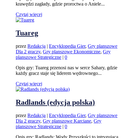
krawędzi zagłady, gdzie proroctwa o Aniele...
Czytaj więcej
Tuareg
przez
Redakcja
|
Encyklopedia Gier
,
Gry planszowe
Dla 2 graczy
,
Gry planszowe Ekonomiczne
,
Gry
planszowe Strategiczne
|
0
Opis gry: Tuareg przenosi nas w serce Sahary, gdzie
każdy gracz staje się liderem wędrownego...
Czytaj więcej
Radlands (edycja polska)
przez
Redakcja
|
Encyklopedia Gier
,
Gry planszowe
Dla 2 graczy
,
Gry planszowe Karciane
,
Gry
planszowe Strategiczne
|
0
Opis gry: Radlands: Wody Przyszłości to intrygująca