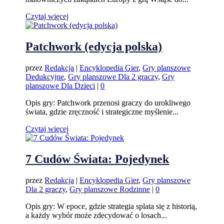
Czytaj więcej
Patchwork (edycja polska)
przez
Redakcja
|
Encyklopedia Gier
,
Gry planszowe
Dedukcyjne
,
Gry planszowe Dla 2 graczy
,
Gry
planszowe Dla Dzieci
|
0
Opis gry: Patchwork przenosi graczy do urokliwego
świata, gdzie zręczność i strategiczne myślenie...
Czytaj więcej
7 Cudów Świata: Pojedynek
przez
Redakcja
|
Encyklopedia Gier
,
Gry planszowe
Dla 2 graczy
,
Gry planszowe Rodzinne
|
0
Opis gry: W epoce, gdzie strategia splata się z historią,
a każdy wybór może zdecydować o losach...