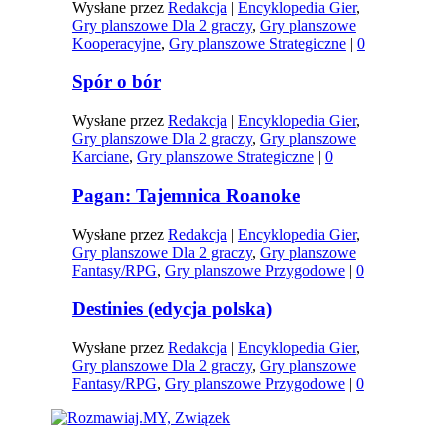
Wysłane przez
Redakcja
|
Encyklopedia Gier
,
Gry planszowe Dla 2 graczy
,
Gry planszowe
Kooperacyjne
,
Gry planszowe Strategiczne
|
0
Spór o bór
Wysłane przez
Redakcja
|
Encyklopedia Gier
,
Gry planszowe Dla 2 graczy
,
Gry planszowe
Karciane
,
Gry planszowe Strategiczne
|
0
Pagan: Tajemnica Roanoke
Wysłane przez
Redakcja
|
Encyklopedia Gier
,
Gry planszowe Dla 2 graczy
,
Gry planszowe
Fantasy/RPG
,
Gry planszowe Przygodowe
|
0
Destinies (edycja polska)
Wysłane przez
Redakcja
|
Encyklopedia Gier
,
Gry planszowe Dla 2 graczy
,
Gry planszowe
Fantasy/RPG
,
Gry planszowe Przygodowe
|
0