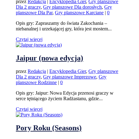
przez
Redakcja
|
Encyklopedia Gier
,
Gry planszowe
Dla 2 graczy
,
Gry planszowe Dla dorosłych
,
Gry
planszowe Dla Par
,
Gry planszowe Karciane
|
0
Opis gry: Zapraszamy do świata Zakochania –
niebanalnej i urzekającej gry, która jest mostem...
Czytaj więcej
Jaipur (nowa edycja)
przez
Redakcja
|
Encyklopedia Gier
,
Gry planszowe
Dla 2 graczy
,
Gry planszowe Imprezowe
,
Gry
planszowe Rodzinne
|
0
Opis gry: Jaipur: Nowa Edycja przenosi graczy w
serce tętniącego życiem Radżastanu, gdzie...
Czytaj więcej
Pory Roku (Seasons)