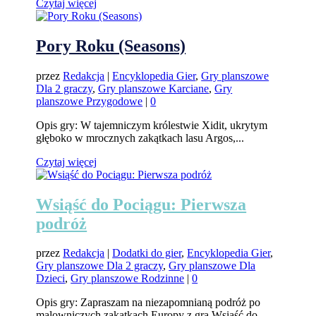
Czytaj więcej
Pory Roku (Seasons)
przez
Redakcja
|
Encyklopedia Gier
,
Gry planszowe
Dla 2 graczy
,
Gry planszowe Karciane
,
Gry
planszowe Przygodowe
|
0
Opis gry: W tajemniczym królestwie Xidit, ukrytym
głęboko w mrocznych zakątkach lasu Argos,...
Czytaj więcej
Wsiąść do Pociągu: Pierwsza
podróż
przez
Redakcja
|
Dodatki do gier
,
Encyklopedia Gier
,
Gry planszowe Dla 2 graczy
,
Gry planszowe Dla
Dzieci
,
Gry planszowe Rodzinne
|
0
Opis gry: Zapraszam na niezapomnianą podróż po
malowniczych zakątkach Europy z grą Wsiąść do...