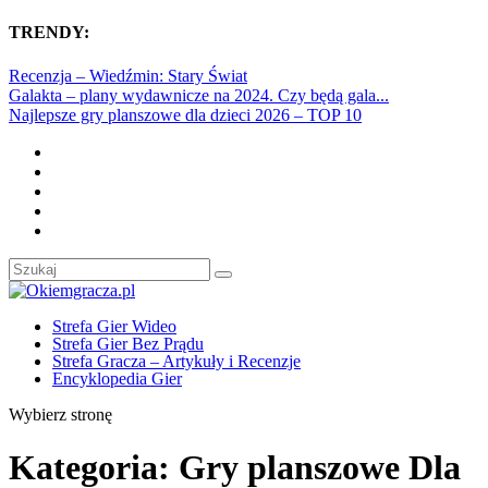
TRENDY:
Recenzja – Wiedźmin: Stary Świat
Galakta – plany wydawnicze na 2024. Czy będą gala...
Najlepsze gry planszowe dla dzieci 2026 – TOP 10
Strefa Gier Wideo
Strefa Gier Bez Prądu
Strefa Gracza – Artykuły i Recenzje
Encyklopedia Gier
Wybierz stronę
Kategoria:
Gry planszowe Dla