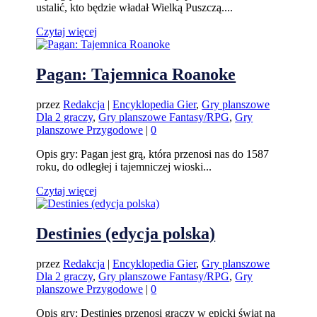
ustalić, kto będzie władał Wielką Puszczą....
Czytaj więcej
Pagan: Tajemnica Roanoke
przez
Redakcja
|
Encyklopedia Gier
,
Gry planszowe
Dla 2 graczy
,
Gry planszowe Fantasy/RPG
,
Gry
planszowe Przygodowe
|
0
Opis gry: Pagan jest grą, która przenosi nas do 1587
roku, do odległej i tajemniczej wioski...
Czytaj więcej
Destinies (edycja polska)
przez
Redakcja
|
Encyklopedia Gier
,
Gry planszowe
Dla 2 graczy
,
Gry planszowe Fantasy/RPG
,
Gry
planszowe Przygodowe
|
0
Opis gry: Destinies przenosi graczy w epicki świat na