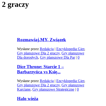
2 graczy
Rozmawiaj.MY, Związek
Wysłane przez
Redakcja
|
Encyklopedia Gier
,
Gry planszowe Dla 2 graczy
,
Gry planszowe
Dla dorosłych
,
Gry planszowe Dla Par
|
0
Dice Throne: Starcie 1 –
Barbarzyńca vs Księ...
Wysłane przez
Redakcja
|
Encyklopedia Gier
,
Gry planszowe Dla 2 graczy
,
Gry planszowe
Karciane
,
Gry planszowe Strategiczne
|
0
Halo wieża