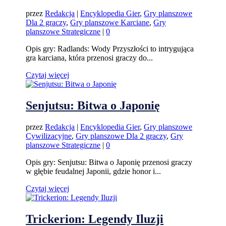
przez
Redakcja
|
Encyklopedia Gier
,
Gry planszowe
Dla 2 graczy
,
Gry planszowe Karciane
,
Gry
planszowe Strategiczne
|
0
Opis gry: Radlands: Wody Przyszłości to intrygująca
gra karciana, która przenosi graczy do...
Czytaj więcej
Senjutsu: Bitwa o Japonię
przez
Redakcja
|
Encyklopedia Gier
,
Gry planszowe
Cywilizacyjne
,
Gry planszowe Dla 2 graczy
,
Gry
planszowe Strategiczne
|
0
Opis gry: Senjutsu: Bitwa o Japonię przenosi graczy
w głębie feudalnej Japonii, gdzie honor i...
Czytaj więcej
Trickerion: Legendy Iluzji