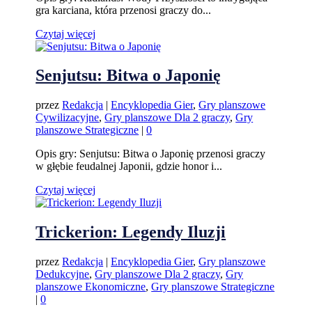
gra karciana, która przenosi graczy do...
Czytaj więcej
Senjutsu: Bitwa o Japonię
przez
Redakcja
|
Encyklopedia Gier
,
Gry planszowe
Cywilizacyjne
,
Gry planszowe Dla 2 graczy
,
Gry
planszowe Strategiczne
|
0
Opis gry: Senjutsu: Bitwa o Japonię przenosi graczy
w głębie feudalnej Japonii, gdzie honor i...
Czytaj więcej
Trickerion: Legendy Iluzji
przez
Redakcja
|
Encyklopedia Gier
,
Gry planszowe
Dedukcyjne
,
Gry planszowe Dla 2 graczy
,
Gry
planszowe Ekonomiczne
,
Gry planszowe Strategiczne
|
0