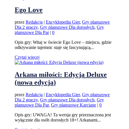
Ego Love
przez
Redakcja
|
Encyklopedia Gier
,
Gry planszowe
Dla 2 graczy
,
Gry planszowe Dla dorosłych
,
Gry
planszowe Dla Par
|
0
Opis gry: Witaj w świecie Ego Love – miejscu, gdzie
odkrywanie tajemnic staje się fascynującą...
Czytaj więcej
Arkana miłości: Edycja Deluxe
(nowa edycja)
przez
Redakcja
|
Encyklopedia Gier
,
Gry planszowe
Dla 2 graczy
,
Gry planszowe Dla dorosłych
,
Gry
planszowe Dla Par
,
Gry planszowe Karciane
|
0
Opis gry: UWAGA! Ta wersja gry przeznaczona jest
wyłącznie dla osób dorosłych 18+! Arkanami...