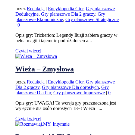
przez
Redakcja
|
Encyklopedia Gier
,
Gry planszowe
Dedukcyjne
,
Gry planszowe Dla 2 graczy
,
Gry
planszowe Ekonomiczne
,
Gry planszowe Strategiczne
|
0
Opis gry: Trickerion: Legendy Iluzji zabiera graczy w
pełną magii i tajemnic podróż do serca...
Czytaj więcej
Wieża – Zmysłowa
przez
Redakcja
|
Encyklopedia Gier
,
Gry planszowe
Dla 2 graczy
,
Gry planszowe Dla dorosłych
,
Gry
planszowe Dla Par
,
Gry planszowe Imprezowe
|
0
Opis gry: UWAGA! Ta wersja gry przeznaczona jest
wyłącznie dla osób dorosłych 18+! Wieża –...
Czytaj więcej