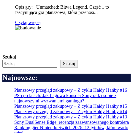
Opis gry: Unmatched: Bitwa Legend, Część 1 to
fascynująca gra planszowa, która przenosi...
Czytaj więcej
Szukaj
Szukaj
Najnowsze:
Planszowy przegląd zakupowy – Z cyklu Hałdy Hańby #16
PS5 po latach: Jak flagowa konsola Sony radzi sobie z
najnowszymi wyzwaniami gamingu?
Planszowy przegląd zakupowy – Z cyklu Hałdy Hańby #15
Planszowy przegląd zakupowy – Z cyklu Hałdy Hańby #14
Planszowy przegląd zakupowy – Z cyklu Hałdy Hańby #13
Sony DualSense Edge: recenzja zaawansowanego kontrolera
Ranking gier Nintendo Switch 2026: 12 tytułów, które warto
mieć