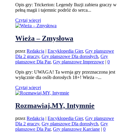
Opis gry: Trickerion: Legendy Iluzji zabiera graczy w
pełną magii i tajemnic podróż do serca...
Czytaj więcej
Wieża – Zmysłowa
przez
Redakcja
|
Encyklopedia Gier
,
Gry planszowe
Dla 2 graczy
,
Gry planszowe Dla dorosłych
,
Gry
planszowe Dla Par
,
Gry planszowe Imprezowe
|
0
Opis gry: UWAGA! Ta wersja gry przeznaczona jest
wyłącznie dla osób dorosłych 18+! Wieża –...
Czytaj więcej
Rozmawiaj.MY, Intymnie
przez
Redakcja
|
Encyklopedia Gier
,
Gry planszowe
Dla 2 graczy
,
Gry planszowe Dla dorosłych
,
Gry
planszowe Dla Par
,
Gry planszowe Karciane
|
0