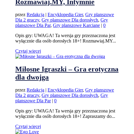
Rozmawiaj.MY, Intymnie
przez
Redakcja
|
Encyklopedia Gier
,
Gry planszowe
Dla 2 graczy
,
Gry planszowe Dla dorosłych
,
Gry
planszowe Dla Par
,
Gry planszowe Karciane
|
0
Opis gry: UWAGA! Ta wersja gry przeznaczona jest
wyłącznie dla osób dorosłych 18+! Rozmawiaj.MY...
Czytaj więcej
Miłosne Igraszki – Gra erotyczna
dla dwojga
przez
Redakcja
|
Encyklopedia Gier
,
Gry planszowe
Dla 2 graczy
,
Gry planszowe Dla dorosłych
,
Gry
planszowe Dla Par
|
0
Opis gry: UWAGA! Ta wersja gry przeznaczona jest
wyłącznie dla osób dorosłych 18+! Zapraszamy do...
Czytaj więcej