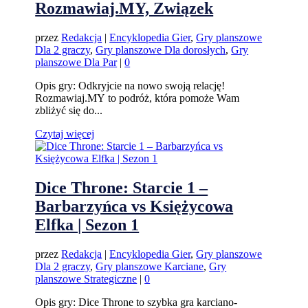
Rozmawiaj.MY, Związek
przez
Redakcja
|
Encyklopedia Gier
,
Gry planszowe
Dla 2 graczy
,
Gry planszowe Dla dorosłych
,
Gry
planszowe Dla Par
|
0
Opis gry: Odkryjcie na nowo swoją relację!
Rozmawiaj.MY to podróż, która pomoże Wam
zbliżyć się do...
Czytaj więcej
Dice Throne: Starcie 1 –
Barbarzyńca vs Księżycowa
Elfka | Sezon 1
przez
Redakcja
|
Encyklopedia Gier
,
Gry planszowe
Dla 2 graczy
,
Gry planszowe Karciane
,
Gry
planszowe Strategiczne
|
0
Opis gry: Dice Throne to szybka gra karciano-