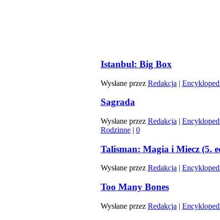
Istanbul: Big Box
Wysłane przez
Redakcja
|
Encyklopedi
Sagrada
Wysłane przez
Redakcja
|
Encyklopedi
Rodzinne
|
0
Talisman: Magia i Miecz (5. e
Wysłane przez
Redakcja
|
Encyklopedi
Too Many Bones
Wysłane przez
Redakcja
|
Encyklopedi