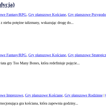
dycja)
zowe Fantasy/RPG
,
Gry planszowe Kościane
,
Gry planszowe Przygod
z nieba potężne talizmany, wskazując drogę do...
zowe Fantasy/RPG
,
Gry planszowe Kościane
,
Gry planszowe Strategic
ata gry Too Many Bones, która redefiniuje pojęcie...
zowe Imprezowe
,
Gry planszowe Kościane
,
Gry planszowe Rodzinne
|
mocjonująca gra kościana, która zapewnia godziny...