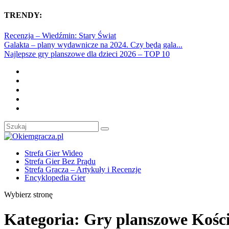
TRENDY:
Recenzja – Wiedźmin: Stary Świat
Galakta – plany wydawnicze na 2024. Czy będą gala...
Najlepsze gry planszowe dla dzieci 2026 – TOP 10
Strefa Gier Wideo
Strefa Gier Bez Prądu
Strefa Gracza – Artykuły i Recenzje
Encyklopedia Gier
Wybierz stronę
Kategoria:
Gry planszowe Kośc