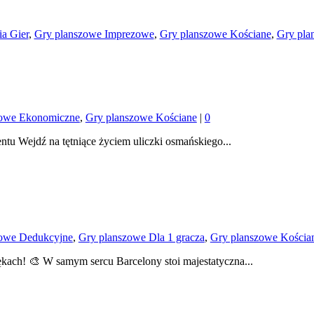
a Gier
,
Gry planszowe Imprezowe
,
Gry planszowe Kościane
,
Gry pla
zowe Ekonomiczne
,
Gry planszowe Kościane
|
0
entu Wejdź na tętniące życiem uliczki osmańskiego...
zowe Dedukcyjne
,
Gry planszowe Dla 1 gracza
,
Gry planszowe Kościa
kach! 🎨 W samym sercu Barcelony stoi majestatyczna...