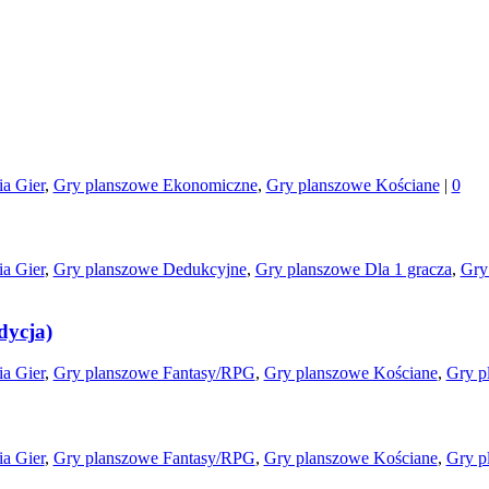
a Gier
,
Gry planszowe Ekonomiczne
,
Gry planszowe Kościane
|
0
a Gier
,
Gry planszowe Dedukcyjne
,
Gry planszowe Dla 1 gracza
,
Gry
dycja)
a Gier
,
Gry planszowe Fantasy/RPG
,
Gry planszowe Kościane
,
Gry p
a Gier
,
Gry planszowe Fantasy/RPG
,
Gry planszowe Kościane
,
Gry p