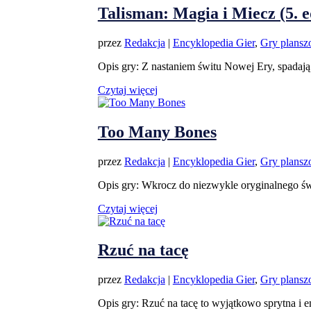
Talisman: Magia i Miecz (5. e
przez
Redakcja
|
Encyklopedia Gier
,
Gry plans
Opis gry: Z nastaniem świtu Nowej Ery, spadają 
Czytaj więcej
Too Many Bones
przez
Redakcja
|
Encyklopedia Gier
,
Gry plans
Opis gry: Wkrocz do niezwykle oryginalnego świ
Czytaj więcej
Rzuć na tacę
przez
Redakcja
|
Encyklopedia Gier
,
Gry plans
Opis gry: Rzuć na tacę to wyjątkowo sprytna i e