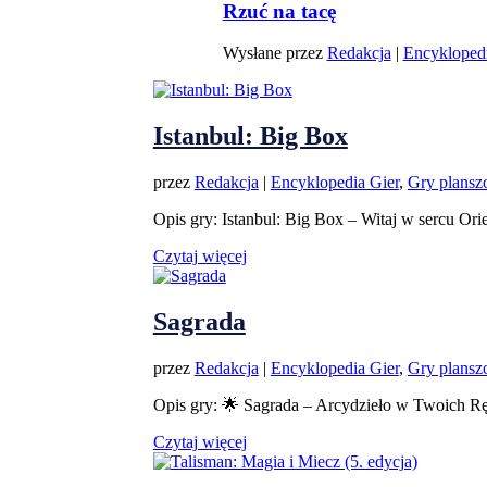
Rzuć na tacę
Wysłane przez
Redakcja
|
Encyklopedi
Istanbul: Big Box
przez
Redakcja
|
Encyklopedia Gier
,
Gry plans
Opis gry: Istanbul: Big Box – Witaj w sercu Ori
Czytaj więcej
Sagrada
przez
Redakcja
|
Encyklopedia Gier
,
Gry plans
Opis gry: 🌟 Sagrada – Arcydzieło w Twoich Rę
Czytaj więcej