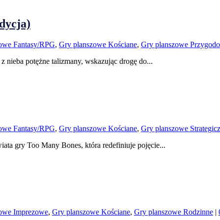
dycja)
zowe Fantasy/RPG
,
Gry planszowe Kościane
,
Gry planszowe Przygod
z nieba potężne talizmany, wskazując drogę do...
zowe Fantasy/RPG
,
Gry planszowe Kościane
,
Gry planszowe Strategic
ata gry Too Many Bones, która redefiniuje pojęcie...
zowe Imprezowe
,
Gry planszowe Kościane
,
Gry planszowe Rodzinne
|