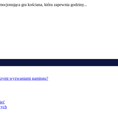
mocjonująca gra kościana, która zapewnia godziny...
owszymi wyzwaniami gamingu?
ieć
ących