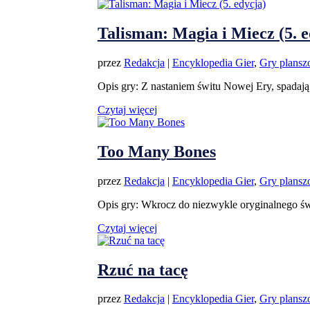
Talisman: Magia i Miecz (5. e
przez
Redakcja
|
Encyklopedia Gier
,
Gry plans
Opis gry: Z nastaniem świtu Nowej Ery, spadają 
Czytaj więcej
Too Many Bones
przez
Redakcja
|
Encyklopedia Gier
,
Gry plans
Opis gry: Wkrocz do niezwykle oryginalnego świ
Czytaj więcej
Rzuć na tacę
przez
Redakcja
|
Encyklopedia Gier
,
Gry plans