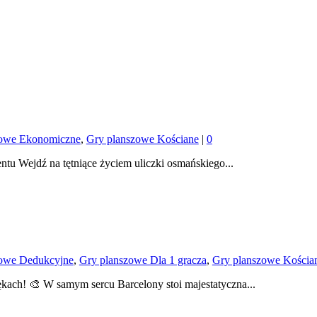
zowe Ekonomiczne
,
Gry planszowe Kościane
|
0
entu Wejdź na tętniące życiem uliczki osmańskiego...
zowe Dedukcyjne
,
Gry planszowe Dla 1 gracza
,
Gry planszowe Kościa
kach! 🎨 W samym sercu Barcelony stoi majestatyczna...