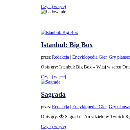
Czytaj więcej
Istanbul: Big Box
przez
Redakcja
|
Encyklopedia Gier
,
Gry plans
Opis gry: Istanbul: Big Box – Witaj w sercu Ori
Czytaj więcej
Sagrada
przez
Redakcja
|
Encyklopedia Gier
,
Gry plans
Opis gry: 🌟 Sagrada – Arcydzieło w Twoich Rę
Czytaj więcej