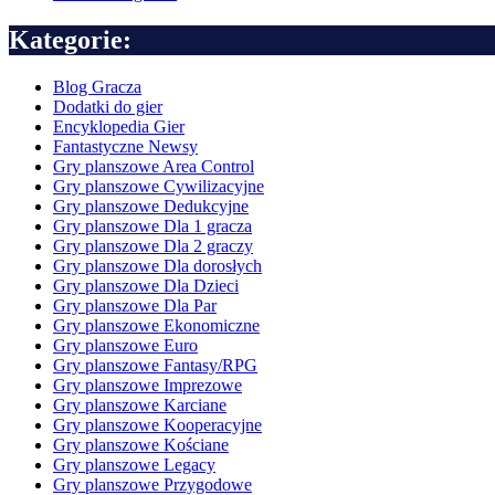
Kategorie:
Blog Gracza
Dodatki do gier
Encyklopedia Gier
Fantastyczne Newsy
Gry planszowe Area Control
Gry planszowe Cywilizacyjne
Gry planszowe Dedukcyjne
Gry planszowe Dla 1 gracza
Gry planszowe Dla 2 graczy
Gry planszowe Dla dorosłych
Gry planszowe Dla Dzieci
Gry planszowe Dla Par
Gry planszowe Ekonomiczne
Gry planszowe Euro
Gry planszowe Fantasy/RPG
Gry planszowe Imprezowe
Gry planszowe Karciane
Gry planszowe Kooperacyjne
Gry planszowe Kościane
Gry planszowe Legacy
Gry planszowe Przygodowe