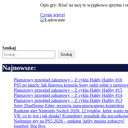
Opis gry: Rzuć na tacę to wyjątkowo sprytna i e
Czytaj więcej
Szukaj
Szukaj
Najnowsze:
Planszowy przegląd zakupowy – Z cyklu Hałdy Hańby #16
PS5 po latach: Jak flagowa konsola Sony radzi sobie z najn
Planszowy przegląd zakupowy – Z cyklu Hałdy Hańby #15
Planszowy przegląd zakupowy – Z cyklu Hałdy Hańby #14
Planszowy przegląd zakupowy – Z cyklu Hałdy Hańby #13
Sony DualSense Edge: recenzja zaawansowanego kontrolera
Ranking gier Nintendo Switch 2026: 12 tytułów, które warto m
VR: co to jest i jak działa? Kompletny poradnik dla początkuj
Najlepsze gry na PS5 2026 – ranking, który musisz zobaczyć
Istanbul: Big Box