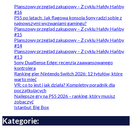
Planszowy przegląd zakupowy – Z cyklu Hałdy Hańby
#16
PS5 po latach: Jak flagowa konsola Sony radzi sobie z
najnowszymi wyzwaniami gamingu?
Planszowy przegląd zakupowy – Z cyklu Hałdy Hańby
#15
Planszowy przegląd zakupowy – Z cyklu Hałdy Hańby
#14
Planszowy przegląd zakupowy – Z cyklu Hałdy Hańby
#13
Sony DualSense Edge: recenzja zaawansowanego
kontrolera
Ranking gier Nintendo Switch 2026: 12 tytułów, które
warto mieć
VR: co to jest i jak działa? Kompletny poradnik dla
początkujących
Najlepsze gry na PS5 2026 – ranking, który musisz
zobaczyć
Istanbul: Big Box
Kategorie: