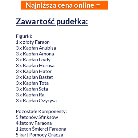
Najniższa cena online
Zawartość pudełka:
Figurki:
1 x złoty Faraon
3 x Kapłan Anubisa
3 x Kapłan Amona
3 x Kapłan Izydy
3 x Kapłan Horusa
3 x Kapłan Hator
3 x Kapłan Bastet
3 x Kapłan Tota
3 x Kapłan Seta
3 x Kapłan Ra
3 x Kapłan Ozyrysa
Pozostałe Komponenty:
5 żetonów Sfinksów
4 żetony Faraona
1 żeton Śmierci Faraona
5 kart Pomocy Gracza