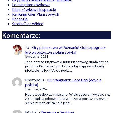
Lokale planszówkowe
Planszówkowe Inspiracje
Rankingi Gier Planszowych
Recenzje
Strefa Gier Wideo
Komentarze:
Ja
-
Gry planszowe w Poznaniu! Gdzie pograsz
lub wypożyczysz planszówki!
8 września, 2024
Jest jeszcze Piątkowski Klub Planszowy, działający na
północy Poznania. Spotkania odbywają się w każdą
niedzielę na Fort Va od godz.…
Photopolis
-
ISS Vanguard: Core Box (edycja
polska)
1 sierpnia, 2024
Naprawdę dobrze napisane. Wielu autorom wydaje się,
że posiadają odpowiednią wiedzę na poruszany przez
siebie temat, ale tak nie jest.…
Michał
-
Recenzja – Septima