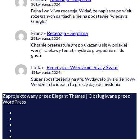
30 kwietnia, 2024
Fajna i wnikliwa recenzja. Widać, że napisana po wielu
rozegranych partiach a nie na podstawie "wiedzy z
Google."
Franz
-
Recenzja – Septima
28 kwietnia, 2024
Chętnie przetestuje grę po ukazaniu się w polskiej
wersji. Ciekawy temat, myślę że przypadnie mi do
gustu
Lolka
-
Recenzja – Wiedźmin: Stary Świat
15 kwietnia, 2024
Super spostrzeżenia na grę. Wydawało by się, że nowy
Wiedźmin to ideał a tu proszę daje do myślenia
Zaprojektowany przez
| Obsługiwane przez
Elegant Themes
WordPress