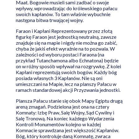
Maat. Bogowie musieli sami zadbać o swoje
wpływy, wprowadzając do królewskiego pałacu
swoich kapłanów. To tam właśnie wybuchnie
następna bitwa trwającej wojny.
Faraon i Kapłani Reprezentowany przez złotą
figurkę Faraon jest jednostką neutralną, zawsze
znajduje się na mapie i nigdy nie można go zabić,
chyba że jakiś efekt wyraźnie na to pozwala. W
zależności od wyboru postaci Faraona (na
przykład Tutanchamona albo Echnatona) będzie
on w różny sposób wpływał na rozgrywkę. Z kolei
Kapłani reprezentują swoich bogów. Każdy bóg
posiada własnych 3 Kapłanów. Nie są oni
umieszczani na Mapie, lecz na planszy Pałacu w
ramach standardowej akcji Przyzwania jednostki.
Plansza Pałacu stanie się obok Mapy Egiptu drugą
areną zmagań. Podzielona jest ona na cztery
Komnaty: Izbę Praw, Salę Wojny, Sąd Cywilny i
Salę Tronową. Na koniec każdego Wydarzenia
Kontroli Monumentów kolejno w każdej
Komnacie sprawdzana jest większość Kapłanów.
Bóg, który kontroluje daną Komnatę, zwraca