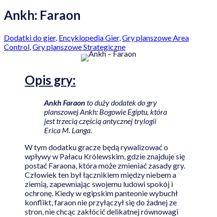
Ankh: Faraon
Dodatki do gier
,
Encyklopedia Gier
,
Gry planszowe Area
Control
,
Gry planszowe Strategiczne
Opis gry:
Ankh Faraon
to duży dodatek do gry
planszowej Ankh: Bogowie Egiptu, która
jest trzecią częścią antycznej trylogii
Erica M. Langa.
W tym dodatku gracze będą rywalizować o
wpływy w Pałacu Królewskim, gdzie znajduje się
postać Faraona, która może zmieniać zasady gry.
Człowiek ten był łącznikiem między niebem a
ziemią, zapewniając swojemu ludowi spokój i
ochronę. Kiedy w egipskim panteonie wybuchł
konflikt, faraon nie przyłączył się do żadnej ze
stron, nie chcąc zakłócić delikatnej równowagi