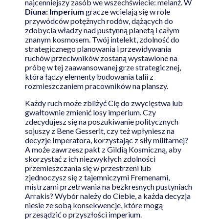
najcenniejszy zasób we wszechświecie: melanż. W
Diuna: Imperium
gracze wcielają się w role
przywódców potężnych rodów, dążących do
zdobycia władzy nad pustynną planetą i całym
znanym kosmosem. Twój intelekt, zdolność do
strategicznego planowania i przewidywania
ruchów przeciwników zostaną wystawione na
próbę w tej zaawansowanej grze strategicznej,
która łączy elementy budowania talii z
rozmieszczaniem pracowników na planszy.
Każdy ruch może zbliżyć Cię do zwycięstwa lub
gwałtownie zmienić losy imperium. Czy
zdecydujesz się na poszukiwanie politycznych
sojuszy z Bene Gesserit, czy też wpłyniesz na
decyzje Imperatora, korzystając z siły militarnej?
A może zawrzesz pakt z Gildią Kosmiczną, aby
skorzystać z ich niezwykłych zdolności
przemieszczania się w przestrzeni lub
zjednoczysz się z tajemniczymi Fremenami,
mistrzami przetrwania na bezkresnych pustyniach
Arrakis? Wybór należy do Ciebie, a każda decyzja
niesie ze sobą konsekwencje, które mogą
przesądzić o przyszłości imperium.