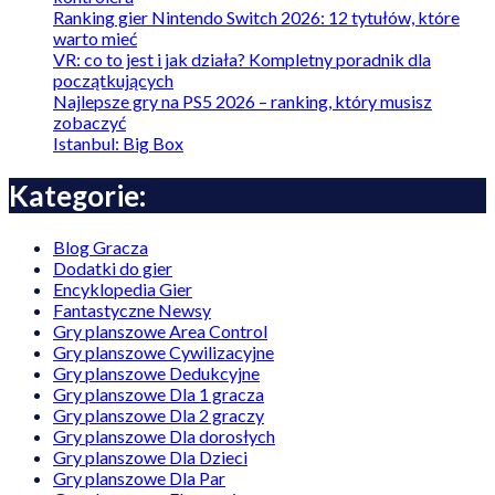
Ranking gier Nintendo Switch 2026: 12 tytułów, które
warto mieć
VR: co to jest i jak działa? Kompletny poradnik dla
początkujących
Najlepsze gry na PS5 2026 – ranking, który musisz
zobaczyć
Istanbul: Big Box
Kategorie:
Blog Gracza
Dodatki do gier
Encyklopedia Gier
Fantastyczne Newsy
Gry planszowe Area Control
Gry planszowe Cywilizacyjne
Gry planszowe Dedukcyjne
Gry planszowe Dla 1 gracza
Gry planszowe Dla 2 graczy
Gry planszowe Dla dorosłych
Gry planszowe Dla Dzieci
Gry planszowe Dla Par