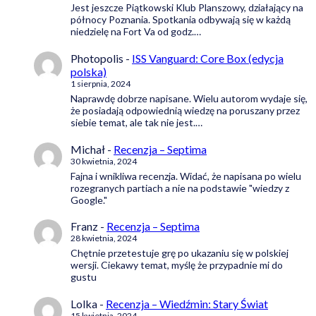
Jest jeszcze Piątkowski Klub Planszowy, działający na
północy Poznania. Spotkania odbywają się w każdą
niedzielę na Fort Va od godz.…
Photopolis
-
ISS Vanguard: Core Box (edycja
polska)
1 sierpnia, 2024
Naprawdę dobrze napisane. Wielu autorom wydaje się,
że posiadają odpowiednią wiedzę na poruszany przez
siebie temat, ale tak nie jest.…
Michał
-
Recenzja – Septima
30 kwietnia, 2024
Fajna i wnikliwa recenzja. Widać, że napisana po wielu
rozegranych partiach a nie na podstawie "wiedzy z
Google."
Franz
-
Recenzja – Septima
28 kwietnia, 2024
Chętnie przetestuje grę po ukazaniu się w polskiej
wersji. Ciekawy temat, myślę że przypadnie mi do
gustu
Lolka
-
Recenzja – Wiedźmin: Stary Świat
15 kwietnia, 2024