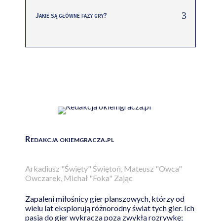
Jakie są główne fazy gry?
Redakcja okiemgracza.pl
Arkadiusz "Święty" Świętoń, Mateusz "Owca"
Owczarek, Michał "Foka" Zając
Zapaleni miłośnicy gier planszowych, którzy od
wielu lat eksplorują różnorodny świat tych gier. Ich
pasja do gier wykracza poza zwykłą rozrywkę;