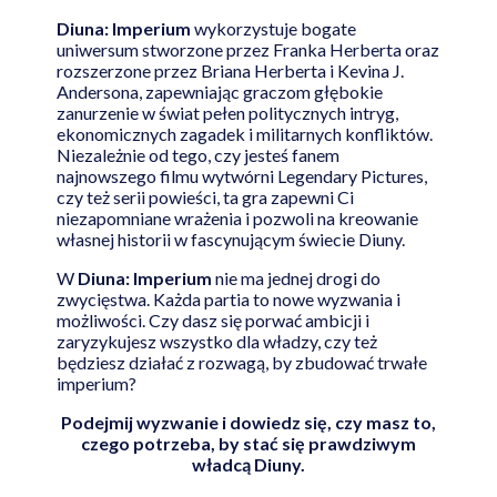
Diuna: Imperium
wykorzystuje bogate
uniwersum stworzone przez Franka Herberta oraz
rozszerzone przez Briana Herberta i Kevina J.
Andersona, zapewniając graczom głębokie
zanurzenie w świat pełen politycznych intryg,
ekonomicznych zagadek i militarnych konfliktów.
Niezależnie od tego, czy jesteś fanem
najnowszego filmu wytwórni Legendary Pictures,
czy też serii powieści, ta gra zapewni Ci
niezapomniane wrażenia i pozwoli na kreowanie
własnej historii w fascynującym świecie Diuny.
W
Diuna: Imperium
nie ma jednej drogi do
zwycięstwa. Każda partia to nowe wyzwania i
możliwości. Czy dasz się porwać ambicji i
zaryzykujesz wszystko dla władzy, czy też
będziesz działać z rozwagą, by zbudować trwałe
imperium?
Podejmij wyzwanie i dowiedz się, czy masz to,
czego potrzeba, by stać się prawdziwym
władcą Diuny.