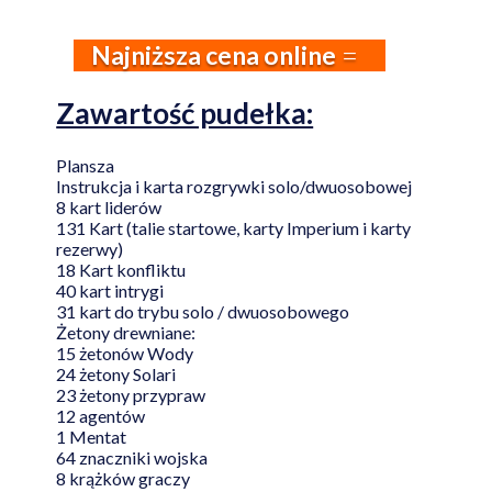
Najniższa cena online
Zawartość pudełka:
Plansza
Instrukcja i karta rozgrywki solo/dwuosobowej
8 kart liderów
131 Kart (talie startowe, karty Imperium i karty
rezerwy)
18 Kart konfliktu
40 kart intrygi
31 kart do trybu solo / dwuosobowego
Żetony drewniane:
15 żetonów Wody
24 żetony Solari
23 żetony przypraw
12 agentów
1 Mentat
64 znaczniki wojska
8 krążków graczy