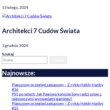
13 lutego, 2024
Architekci 7 Cudów Świata
3 grudnia, 2024
Szukaj
Szukaj
Najnowsze:
Planszowy przegląd zakupowy – Z cyklu Hałdy Hańby
#16
PS5 po latach: Jak flagowa konsola Sony radzi sobie z
najnowszymi wyzwaniami gamingu?
Planszowy przegląd zakupowy – Z cyklu Hałdy Hańby
#15