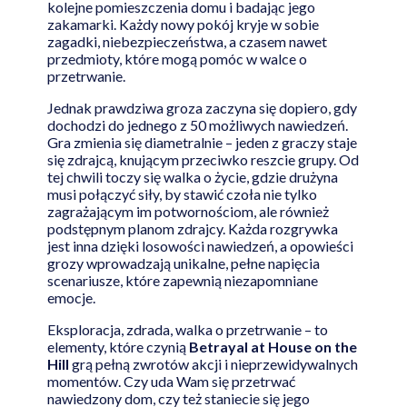
kolejne pomieszczenia domu i badając jego
zakamarki. Każdy nowy pokój kryje w sobie
zagadki, niebezpieczeństwa, a czasem nawet
przedmioty, które mogą pomóc w walce o
przetrwanie.
Jednak prawdziwa groza zaczyna się dopiero, gdy
dochodzi do jednego z 50 możliwych nawiedzeń.
Gra zmienia się diametralnie – jeden z graczy staje
się zdrajcą, knującym przeciwko reszcie grupy. Od
tej chwili toczy się walka o życie, gdzie drużyna
musi połączyć siły, by stawić czoła nie tylko
zagrażającym im potwornościom, ale również
podstępnym planom zdrajcy. Każda rozgrywka
jest inna dzięki losowości nawiedzeń, a opowieści
grozy wprowadzają unikalne, pełne napięcia
scenariusze, które zapewnią niezapomniane
emocje.
Eksploracja, zdrada, walka o przetrwanie – to
elementy, które czynią
Betrayal at House on the
Hill
grą pełną zwrotów akcji i nieprzewidywalnych
momentów. Czy uda Wam się przetrwać
nawiedzony dom, czy też staniecie się jego