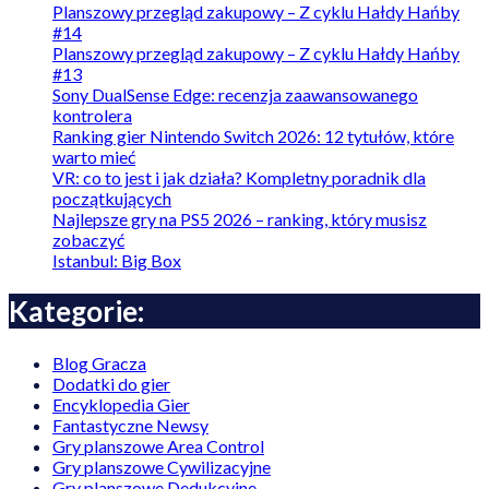
Planszowy przegląd zakupowy – Z cyklu Hałdy Hańby
#14
Planszowy przegląd zakupowy – Z cyklu Hałdy Hańby
#13
Sony DualSense Edge: recenzja zaawansowanego
kontrolera
Ranking gier Nintendo Switch 2026: 12 tytułów, które
warto mieć
VR: co to jest i jak działa? Kompletny poradnik dla
początkujących
Najlepsze gry na PS5 2026 – ranking, który musisz
zobaczyć
Istanbul: Big Box
Kategorie:
Blog Gracza
Dodatki do gier
Encyklopedia Gier
Fantastyczne Newsy
Gry planszowe Area Control
Gry planszowe Cywilizacyjne
Gry planszowe Dedukcyjne