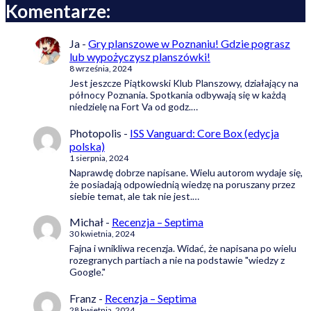
Komentarze:
Ja
-
Gry planszowe w Poznaniu! Gdzie pograsz
lub wypożyczysz planszówki!
8 września, 2024
Jest jeszcze Piątkowski Klub Planszowy, działający na
północy Poznania. Spotkania odbywają się w każdą
niedzielę na Fort Va od godz.…
Photopolis
-
ISS Vanguard: Core Box (edycja
polska)
1 sierpnia, 2024
Naprawdę dobrze napisane. Wielu autorom wydaje się,
że posiadają odpowiednią wiedzę na poruszany przez
siebie temat, ale tak nie jest.…
Michał
-
Recenzja – Septima
30 kwietnia, 2024
Fajna i wnikliwa recenzja. Widać, że napisana po wielu
rozegranych partiach a nie na podstawie "wiedzy z
Google."
Franz
-
Recenzja – Septima
28 kwietnia, 2024