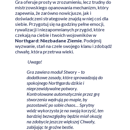
Gra oferuje prosty w zrozumieniu, lecz trudny do
mistrzowskiego opanowania mechanizm, który
zapewnia, że zarówno nowicjusze, jak i
doświadczeni strategowie znajdą w niej coś dla
siebie. Przygotuj się na godziny pełne emocji,
rywalizacji i niezapomnianych przygód, które
czekają na ciebie i twoich wojowników w
Northgard: Niezbadane Ziemie
. Podejmij
wyzwanie, stań na czele swojego klanu i zdobądź
chwałę, która przetrwa wieki.
Uwaga!
Gra zawiera moduł Stwory – to
dodatkowe zasady, które sprowadzają do
spokojnego Northgardu dzikie i
nieprzewidywalne potwory.
Kontrolowane automatycznie przez grę
stworzenia wędrują po mapie, by
pozostawić po sobie chaos… Sprytny
wódz wykorzysta je na swoją korzyść, ten
bardziej bezwzględny będzie miał okazję
na zdobycie jeszcze większej Chwały,
zabijając te groźne bestie.