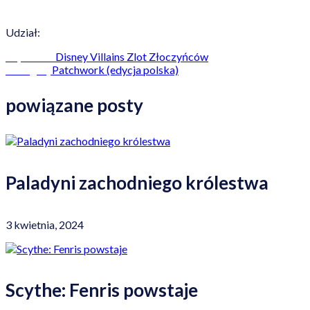
Udział:
Disney Villains Zlot Złoczyńców
Poprzedni
Patchwork (edycja polska)
Następny
powiązane posty
Paladyni zachodniego królestwa
3 kwietnia, 2024
Scythe: Fenris powstaje