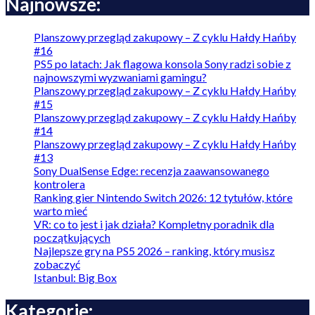
Najnowsze:
Planszowy przegląd zakupowy – Z cyklu Hałdy Hańby
#16
PS5 po latach: Jak flagowa konsola Sony radzi sobie z
najnowszymi wyzwaniami gamingu?
Planszowy przegląd zakupowy – Z cyklu Hałdy Hańby
#15
Planszowy przegląd zakupowy – Z cyklu Hałdy Hańby
#14
Planszowy przegląd zakupowy – Z cyklu Hałdy Hańby
#13
Sony DualSense Edge: recenzja zaawansowanego
kontrolera
Ranking gier Nintendo Switch 2026: 12 tytułów, które
warto mieć
VR: co to jest i jak działa? Kompletny poradnik dla
początkujących
Najlepsze gry na PS5 2026 – ranking, który musisz
zobaczyć
Istanbul: Big Box
Kategorie: