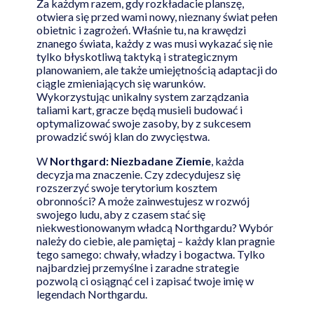
Za każdym razem, gdy rozkładacie planszę,
otwiera się przed wami nowy, nieznany świat pełen
obietnic i zagrożeń. Właśnie tu, na krawędzi
znanego świata, każdy z was musi wykazać się nie
tylko błyskotliwą taktyką i strategicznym
planowaniem, ale także umiejętnością adaptacji do
ciągle zmieniających się warunków.
Wykorzystując unikalny system zarządzania
taliami kart, gracze będą musieli budować i
optymalizować swoje zasoby, by z sukcesem
prowadzić swój klan do zwycięstwa.
W
Northgard: Niezbadane Ziemie
, każda
decyzja ma znaczenie. Czy zdecydujesz się
rozszerzyć swoje terytorium kosztem
obronności? A może zainwestujesz w rozwój
swojego ludu, aby z czasem stać się
niekwestionowanym władcą Northgardu? Wybór
należy do ciebie, ale pamiętaj – każdy klan pragnie
tego samego: chwały, władzy i bogactwa. Tylko
najbardziej przemyślne i zaradne strategie
pozwolą ci osiągnąć cel i zapisać twoje imię w
legendach Northgardu.