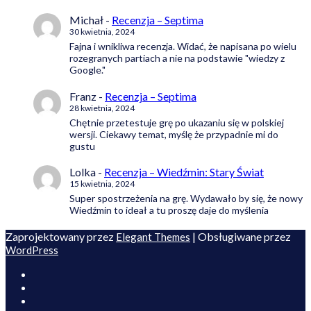
Michał
-
Recenzja – Septima
30 kwietnia, 2024
Fajna i wnikliwa recenzja. Widać, że napisana po wielu
rozegranych partiach a nie na podstawie "wiedzy z
Google."
Franz
-
Recenzja – Septima
28 kwietnia, 2024
Chętnie przetestuje grę po ukazaniu się w polskiej
wersji. Ciekawy temat, myślę że przypadnie mi do
gustu
Lolka
-
Recenzja – Wiedźmin: Stary Świat
15 kwietnia, 2024
Super spostrzeżenia na grę. Wydawało by się, że nowy
Wiedźmin to ideał a tu proszę daje do myślenia
Zaprojektowany przez
| Obsługiwane przez
Elegant Themes
WordPress