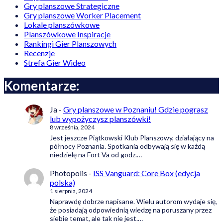
Gry planszowe Strategiczne
Gry planszowe Worker Placement
Lokale planszówkowe
Planszówkowe Inspiracje
Rankingi Gier Planszowych
Recenzje
Strefa Gier Wideo
Komentarze:
Ja
-
Gry planszowe w Poznaniu! Gdzie pograsz
lub wypożyczysz planszówki!
8 września, 2024
Jest jeszcze Piątkowski Klub Planszowy, działający na
północy Poznania. Spotkania odbywają się w każdą
niedzielę na Fort Va od godz.…
Photopolis
-
ISS Vanguard: Core Box (edycja
polska)
1 sierpnia, 2024
Naprawdę dobrze napisane. Wielu autorom wydaje się,
że posiadają odpowiednią wiedzę na poruszany przez
siebie temat, ale tak nie jest.…