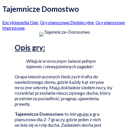
Tajemnicze Domostwo
Encyklopedia Gier
,
Gry planszowe Dedukcyjne
,
Gry planszowe
Imprezowe
Opis
gry:
Witajcie w mrocznym świecie pełnym
tajemnic i niewyjaśnionych zagadek!
Grupa nieustraszonych śledczych trafia do
nawiedzonego domu, gdzie każdy kąt skrywa
mroczne sekrety. Mają dokładnie siedem nocy, by
rozwikłać przesłanie nieszczęsnego ducha, który
przemierza posiadłość, pragnąc ujawnienia
prawdy.
Tajemnicze Domostwo
to intrygująca gra
planszowa dla 2-7 graczy, gdzie jeden z nich
wciela się w rolę ducha. Zadaniem ducha jest