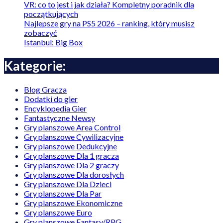
VR: co to jest i jak działa? Kompletny poradnik dla
początkujących
Najlepsze gry na PS5 2026 – ranking, który musisz
zobaczyć
Istanbul: Big Box
Kategorie:
Blog Gracza
Dodatki do gier
Encyklopedia Gier
Fantastyczne Newsy
Gry planszowe Area Control
Gry planszowe Cywilizacyjne
Gry planszowe Dedukcyjne
Gry planszowe Dla 1 gracza
Gry planszowe Dla 2 graczy
Gry planszowe Dla dorosłych
Gry planszowe Dla Dzieci
Gry planszowe Dla Par
Gry planszowe Ekonomiczne
Gry planszowe Euro
Gry planszowe Fantasy/RPG