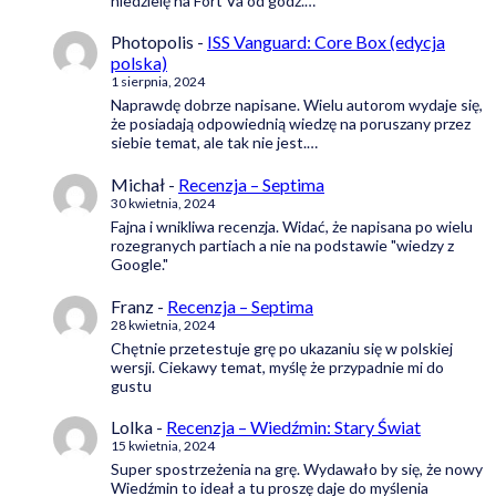
niedzielę na Fort Va od godz.…
Photopolis
-
ISS Vanguard: Core Box (edycja
polska)
1 sierpnia, 2024
Naprawdę dobrze napisane. Wielu autorom wydaje się,
że posiadają odpowiednią wiedzę na poruszany przez
siebie temat, ale tak nie jest.…
Michał
-
Recenzja – Septima
30 kwietnia, 2024
Fajna i wnikliwa recenzja. Widać, że napisana po wielu
rozegranych partiach a nie na podstawie "wiedzy z
Google."
Franz
-
Recenzja – Septima
28 kwietnia, 2024
Chętnie przetestuje grę po ukazaniu się w polskiej
wersji. Ciekawy temat, myślę że przypadnie mi do
gustu
Lolka
-
Recenzja – Wiedźmin: Stary Świat
15 kwietnia, 2024
Super spostrzeżenia na grę. Wydawało by się, że nowy
Wiedźmin to ideał a tu proszę daje do myślenia