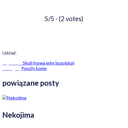
5/5 - (2 votes)
Udział:
Skull (nowa edycja polska)
Poprzedni
Poszły konie
Następny
powiązane posty
Nekojima