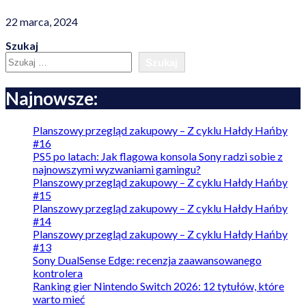
22 marca, 2024
Szukaj
Szukaj
Najnowsze:
Planszowy przegląd zakupowy – Z cyklu Hałdy Hańby
#16
PS5 po latach: Jak flagowa konsola Sony radzi sobie z
najnowszymi wyzwaniami gamingu?
Planszowy przegląd zakupowy – Z cyklu Hałdy Hańby
#15
Planszowy przegląd zakupowy – Z cyklu Hałdy Hańby
#14
Planszowy przegląd zakupowy – Z cyklu Hałdy Hańby
#13
Sony DualSense Edge: recenzja zaawansowanego
kontrolera
Ranking gier Nintendo Switch 2026: 12 tytułów, które
warto mieć