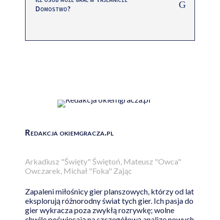
Domostwo?
Redakcja okiemgracza.pl
Arkadiusz "Święty" Świętoń, Mateusz "Owca"
Owczarek, Michał "Foka" Zając
Zapaleni miłośnicy gier planszowych, którzy od lat
eksplorują różnorodny świat tych gier. Ich pasja do
gier wykracza poza zwykłą rozrywkę; wolne
chwile poświęcają na szczegółową analizę nowych