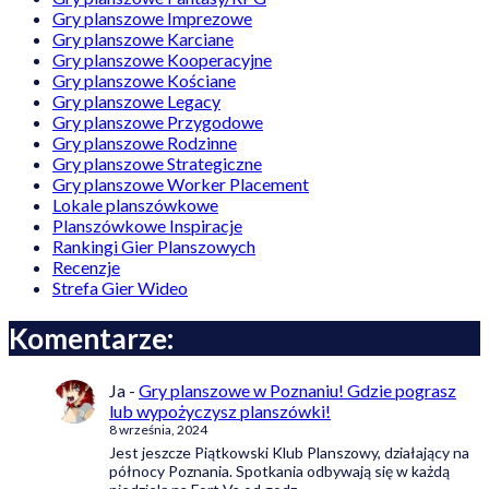
Gry planszowe Imprezowe
Gry planszowe Karciane
Gry planszowe Kooperacyjne
Gry planszowe Kościane
Gry planszowe Legacy
Gry planszowe Przygodowe
Gry planszowe Rodzinne
Gry planszowe Strategiczne
Gry planszowe Worker Placement
Lokale planszówkowe
Planszówkowe Inspiracje
Rankingi Gier Planszowych
Recenzje
Strefa Gier Wideo
Komentarze:
Ja
-
Gry planszowe w Poznaniu! Gdzie pograsz
lub wypożyczysz planszówki!
8 września, 2024
Jest jeszcze Piątkowski Klub Planszowy, działający na
północy Poznania. Spotkania odbywają się w każdą