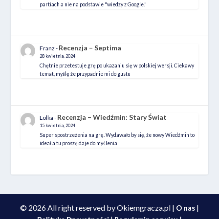
partiach a nie na podstawie "wiedzy z Google."
Recenzja – Septima
Franz
-
28 kwietnia, 2024
Chętnie przetestuje grę po ukazaniu się w polskiej wersji. Ciekawy
temat, myślę że przypadnie mi do gustu
Recenzja – Wiedźmin: Stary Świat
Lolka
-
15 kwietnia, 2024
Super spostrzeżenia na grę. Wydawało by się, że nowy Wiedźmin to
ideał a tu proszę daje do myślenia
© 2026 All right reserved by Okiemgracza.pl |
|
O nas