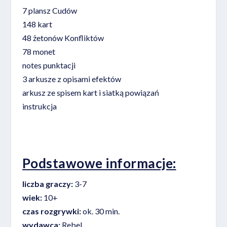
7 plansz Cudów
148 kart
48 żetonów Konfliktów
78 monet
notes punktacji
3 arkusze z opisami efektów
arkusz ze spisem kart i siatką powiązań
instrukcja
Podstawowe informacje:
liczba graczy:
3-7
wiek:
10+
czas rozgrywki:
ok. 30 min.
wydawca:
Rebel