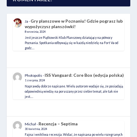
Gry planszowe w Poznaniu! Gdzie pograsz lub
Ja
-
wypożyczysz planszówki!
8 września, 2024
Jest jeszcze Piątkowski Klub Planszowy, działający na północy
Poznania. Spotkania odbywają się w każdą niedzielę na Fort Va od
godz.…
ISS Vanguard: Core Box (edycja polska)
Photopolis
-
1 sierpnia, 2024
Naprawdę dobrze napisane. Wielu autorom wydaje się, że posiadają
odpowiednią wiedzę na poruszany przez siebie temat, ale tak nie
jest.…
Recenzja – Septima
Michał
-
30 kwietnia, 2024
Fajna i wnikliwa recenzja. Widać, że napisana po wielu rozegranych