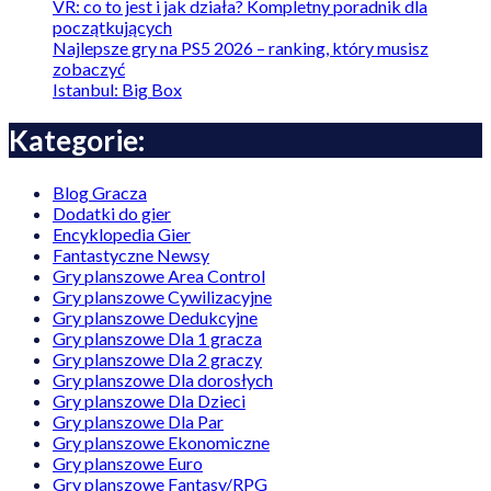
VR: co to jest i jak działa? Kompletny poradnik dla
początkujących
Najlepsze gry na PS5 2026 – ranking, który musisz
zobaczyć
Istanbul: Big Box
Kategorie:
Blog Gracza
Dodatki do gier
Encyklopedia Gier
Fantastyczne Newsy
Gry planszowe Area Control
Gry planszowe Cywilizacyjne
Gry planszowe Dedukcyjne
Gry planszowe Dla 1 gracza
Gry planszowe Dla 2 graczy
Gry planszowe Dla dorosłych
Gry planszowe Dla Dzieci
Gry planszowe Dla Par
Gry planszowe Ekonomiczne
Gry planszowe Euro
Gry planszowe Fantasy/RPG