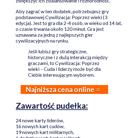
zwiększyć ich zbalansowanie i różnorodność.
Aby zagrać w ten dodatek, potrzebujesz gry
podstawowej Cywilizacja: Poprzez wieki (3
edycja). Jest to gra dla 2-4 osób, w wieku od 14 lat,
o czasie trwania około 120 minut. Gra jest
uznawana za jedną z najlepszych gier
cywilizacyjnych na rynku.
Jeśli lubisz gry strategiczne,
historyczne i z dużą interakcją między
graczami, to Cywilizacja: Poprzez
wieki – Cuda i liderzy może być dla
Ciebie interesującym wyborem.
Najniższa cena online
Zawartość pudełka:
24 nowe karty liderów,
16 nowych kart cudów,
19 nowych kart militarnych,
6 dodatkowych kart cywilnych,