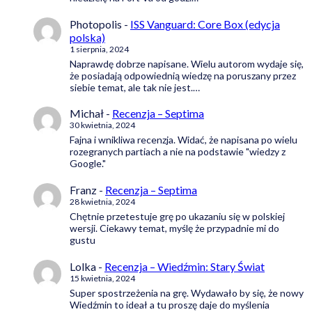
Photopolis
-
ISS Vanguard: Core Box (edycja
polska)
1 sierpnia, 2024
Naprawdę dobrze napisane. Wielu autorom wydaje się,
że posiadają odpowiednią wiedzę na poruszany przez
siebie temat, ale tak nie jest.…
Michał
-
Recenzja – Septima
30 kwietnia, 2024
Fajna i wnikliwa recenzja. Widać, że napisana po wielu
rozegranych partiach a nie na podstawie "wiedzy z
Google."
Franz
-
Recenzja – Septima
28 kwietnia, 2024
Chętnie przetestuje grę po ukazaniu się w polskiej
wersji. Ciekawy temat, myślę że przypadnie mi do
gustu
Lolka
-
Recenzja – Wiedźmin: Stary Świat
15 kwietnia, 2024
Super spostrzeżenia na grę. Wydawało by się, że nowy
Wiedźmin to ideał a tu proszę daje do myślenia