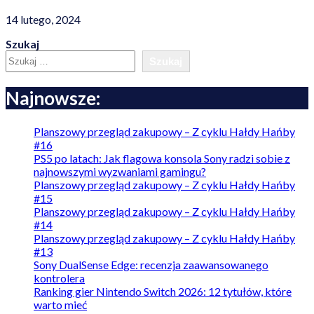
14 lutego, 2024
Szukaj
Szukaj
Najnowsze:
Planszowy przegląd zakupowy – Z cyklu Hałdy Hańby
#16
PS5 po latach: Jak flagowa konsola Sony radzi sobie z
najnowszymi wyzwaniami gamingu?
Planszowy przegląd zakupowy – Z cyklu Hałdy Hańby
#15
Planszowy przegląd zakupowy – Z cyklu Hałdy Hańby
#14
Planszowy przegląd zakupowy – Z cyklu Hałdy Hańby
#13
Sony DualSense Edge: recenzja zaawansowanego
kontrolera
Ranking gier Nintendo Switch 2026: 12 tytułów, które
warto mieć