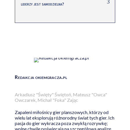
liderzy jest samodzielna?
Redakcja okiemgracza.pl
Arkadiusz "Święty" Świętoń, Mateusz "Owca"
Owczarek, Michał "Foka" Zając
Zapaleni miłośnicy gier planszowych, którzy od
wielu lat eksplorują różnorodny świat tych gier. Ich
pasja do gier wykracza poza zwykłą rozrywkę;
wolne chwile poświęcają na szczegółową analizę