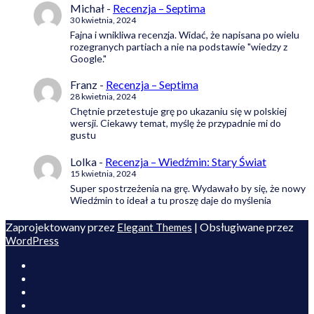
Michał
-
Recenzja – Septima
30 kwietnia, 2024
Fajna i wnikliwa recenzja. Widać, że napisana po wielu
rozegranych partiach a nie na podstawie "wiedzy z
Google."
Franz
-
Recenzja – Septima
28 kwietnia, 2024
Chętnie przetestuje grę po ukazaniu się w polskiej
wersji. Ciekawy temat, myślę że przypadnie mi do
gustu
Lolka
-
Recenzja – Wiedźmin: Stary Świat
15 kwietnia, 2024
Super spostrzeżenia na grę. Wydawało by się, że nowy
Wiedźmin to ideał a tu proszę daje do myślenia
Zaprojektowany przez
| Obsługiwane przez
Elegant Themes
WordPress