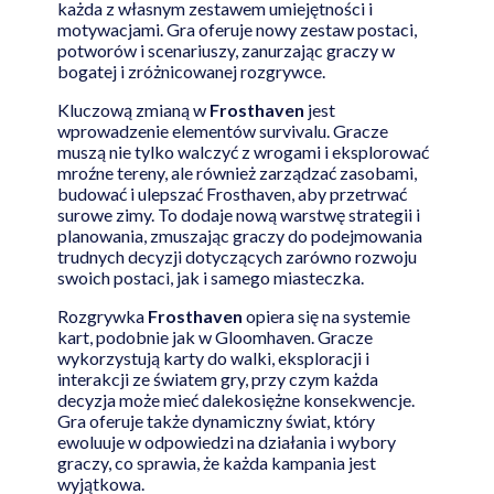
każda z własnym zestawem umiejętności i
motywacjami. Gra oferuje nowy zestaw postaci,
potworów i scenariuszy, zanurzając graczy w
bogatej i zróżnicowanej rozgrywce.
Kluczową zmianą w
Frosthaven
jest
wprowadzenie elementów survivalu. Gracze
muszą nie tylko walczyć z wrogami i eksplorować
mroźne tereny, ale również zarządzać zasobami,
budować i ulepszać Frosthaven, aby przetrwać
surowe zimy. To dodaje nową warstwę strategii i
planowania, zmuszając graczy do podejmowania
trudnych decyzji dotyczących zarówno rozwoju
swoich postaci, jak i samego miasteczka.
Rozgrywka
Frosthaven
opiera się na systemie
kart, podobnie jak w Gloomhaven. Gracze
wykorzystują karty do walki, eksploracji i
interakcji ze światem gry, przy czym każda
decyzja może mieć dalekosiężne konsekwencje.
Gra oferuje także dynamiczny świat, który
ewoluuje w odpowiedzi na działania i wybory
graczy, co sprawia, że każda kampania jest
wyjątkowa.