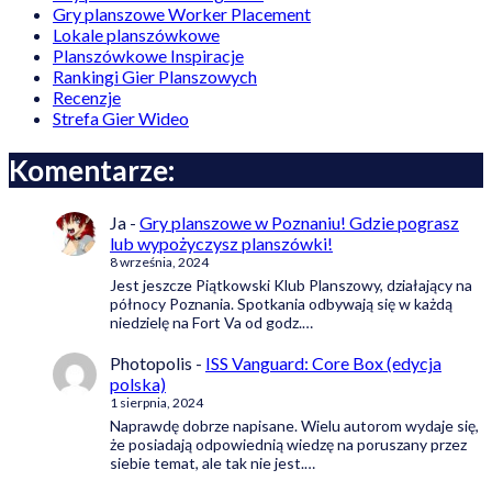
Gry planszowe Worker Placement
Lokale planszówkowe
Planszówkowe Inspiracje
Rankingi Gier Planszowych
Recenzje
Strefa Gier Wideo
Komentarze:
Ja
-
Gry planszowe w Poznaniu! Gdzie pograsz
lub wypożyczysz planszówki!
8 września, 2024
Jest jeszcze Piątkowski Klub Planszowy, działający na
północy Poznania. Spotkania odbywają się w każdą
niedzielę na Fort Va od godz.…
Photopolis
-
ISS Vanguard: Core Box (edycja
polska)
1 sierpnia, 2024
Naprawdę dobrze napisane. Wielu autorom wydaje się,
że posiadają odpowiednią wiedzę na poruszany przez
siebie temat, ale tak nie jest.…