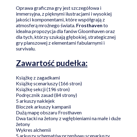
Oprawa graficzna gry jest szczegółowa i
immersyjna, z pięknymi ilustracjami i wysokiej
jakości komponentami, które współgrają z
atmosferą mroźnego świata.
Frosthaven
to
idealna propozycja dla fanów Gloomhaven oraz
dla tych, którzy szukają głębokiej, strategicznej
gry planszowej z elementami fabularnymi i
survivalu.
Zawartość pudełka:
Książkę z zagadkami
Książkę scenariuszy (166 stron)
Książkę sekcji (196 stron)
Podręcznik zasad (84 strony)
5 arkuszy naklejek
Bloczek arkuszy kampanii
Dużą mapę obszaru Frosthaven
Dwa tacki na żetony z wgłębieniami na małe i duże
żetony
Wykres alchemii
5 arkuszy schematów przepływu scenariuszy