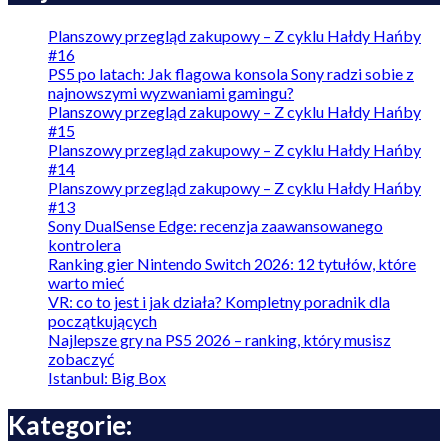
Planszowy przegląd zakupowy – Z cyklu Hałdy Hańby
#16
PS5 po latach: Jak flagowa konsola Sony radzi sobie z
najnowszymi wyzwaniami gamingu?
Planszowy przegląd zakupowy – Z cyklu Hałdy Hańby
#15
Planszowy przegląd zakupowy – Z cyklu Hałdy Hańby
#14
Planszowy przegląd zakupowy – Z cyklu Hałdy Hańby
#13
Sony DualSense Edge: recenzja zaawansowanego
kontrolera
Ranking gier Nintendo Switch 2026: 12 tytułów, które
warto mieć
VR: co to jest i jak działa? Kompletny poradnik dla
początkujących
Najlepsze gry na PS5 2026 – ranking, który musisz
zobaczyć
Istanbul: Big Box
Kategorie: