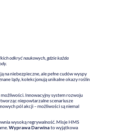
elkich odkryć naukowych, gdzie każda
ody.
ają na niebezpieczne, ale pełne cudów wyspy
ane lądy, kolekcjonują unikalne okazy roślin
 możliwości. Innowacyjny system rozwoju
i, tworząc niepowtarzalne scenariusze
owych pól akcji – możliwości są niemal
zapewnia wysoką regrywalność. Misje HMS
same.
Wyprawa Darwina
to wyjątkowa