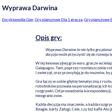
Wyprawa Darwina
Encyklopedia Gier
,
Gry planszowe Dla 1 gracza
,
Gry planszowe 
Opis
gry:
Wyprawa Darwina to nie tylko gra planszo
decyzja może przyczynić się do rozwoju te
W tej innowacyjnej grze euro, gracze wcielaj
Galapagos. Tam, poprzez rozmieszczenie robo
i zwierząt, oraz przesyłają je do muzeów, by 
Gra łączy w sobie głębię tematyczną z rozb
robotników pozwala na personalizację ich kom
rozgrywki. Od prowadzenia korespondencji, 
nieograniczone.
Każda decyzja ma znaczenie, a każda rozgryw
Beagle, karty Załogi, Cele, czy też kafle Akcj