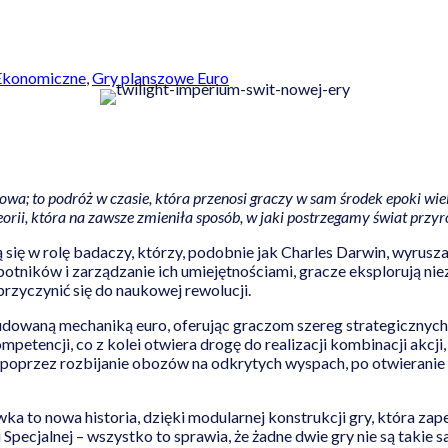
Ekonomiczne
,
Gry planszowe Euro
wa; to podróż w czasie, która przenosi graczy w sam środek epoki wi
orii, która na zawsze zmieniła sposób, w jaki postrzegamy świat przyr
ą się w rolę badaczy, którzy, podobnie jak Charles Darwin, wyrusz
tników i zarządzanie ich umiejętnościami, gracze eksplorują niezn
przyczynić się do naukowej rewolucji.
udowaną mechaniką euro, oferując graczom szereg strategicznych
petencji, co z kolei otwiera drogę do realizacji kombinacji akcj
poprzez rozbijanie obozów na odkrytych wyspach, po otwieranie n
ka to nowa historia, dzięki modularnej konstrukcji gry, która 
i Specjalnej – wszystko to sprawia, że żadne dwie gry nie są takie 