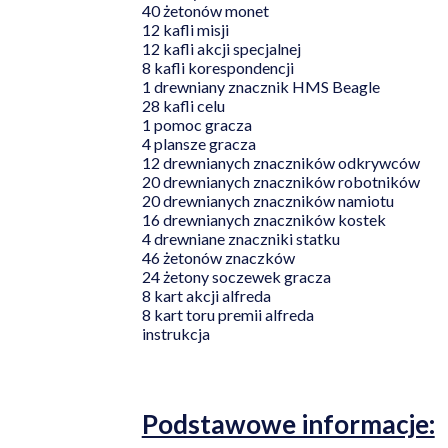
40 żetonów monet
12 kafli misji
12 kafli akcji specjalnej
8 kafli korespondencji
1 drewniany znacznik HMS Beagle
28 kafli celu
1 pomoc gracza
4 plansze gracza
12 drewnianych znaczników odkrywców
20 drewnianych znaczników robotników
20 drewnianych znaczników namiotu
16 drewnianych znaczników kostek
4 drewniane znaczniki statku
46 żetonów znaczków
24 żetony soczewek gracza
8 kart akcji alfreda
8 kart toru premii alfreda
instrukcja
Podstawowe informacje: