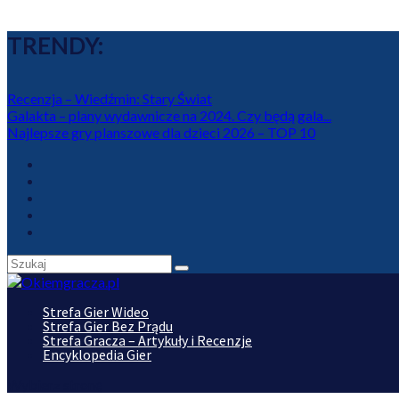
TRENDY:
Recenzja – Wiedźmin: Stary Świat
Galakta – plany wydawnicze na 2024. Czy będą gala...
Najlepsze gry planszowe dla dzieci 2026 – TOP 10
Strefa Gier Wideo
Strefa Gier Bez Prądu
Strefa Gracza – Artykuły i Recenzje
Encyklopedia Gier
Wybierz stronę