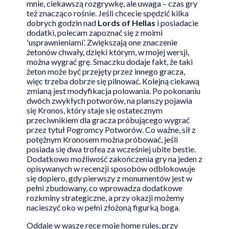
mnie, ciekawszą rozgrywkę, ale uwaga – czas gry
też znacząco rośnie. Jeśli chcecie spędzić kilka
dobrych godzin nad
Lords of Hellas
i posiadacie
dodatki, polecam zapoznać się z moimi
'usprawnieniami’. Zwiększają one znaczenie
żetonów chwały, dzięki którym, w mojej wersji,
można wygrać grę. Smaczku dodaje fakt, że taki
żeton może być przejęty przez innego gracza,
więc trzeba dobrze się pilnować. Kolejną ciekawą
zmianą jest modyfikacja polowania. Po pokonaniu
dwóch zwykłych potworów, na planszy pojawia
się Kronos, który staje się ostatecznym
przeciwnikiem dla gracza próbującego wygrać
przez tytuł Pogromcy Potworów. Co ważne, sił z
potężnym Kronosem można próbować, jeśli
posiada się dwa trofea za wcześniej ubite bestie.
Dodatkowo możliwość zakończenia gry na jeden z
opisywanych w recenzji sposobów odblokowuje
się dopiero, gdy pierwszy z monumentów jest w
pełni zbudowany, co wprowadza dodatkowe
rozkminy strategiczne, a przy okazji możemy
nacieszyć oko w pełni złożoną figurką boga.
Oddaję w wasze ręce moje home rules, przy