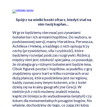
Spójrz na wielki boski ołtarz, kiedyś stał na
nim twój kapłan…
W grze będziemy sterować poczynaniami
bohaterów i ich armiami hoplitów. Do wyboru, w
podstawowej wersji, mamy Heraklesa, Perseusza,
Achillesa i Helenę, a każdego z nich opisują trzy
cechy (przywództwo, siła i szybkość), które
będziemy rozwijać podczas rozgrywki. Różnicą
między nimi jest zdolność specjalna, co powoduje,
że strategia gry różnymi bohaterami będzie inna.
Obok figurek postaci i hoplitów, w pudełku z grą
znajdziemy sporo kart w kilku rozmiarach oraz
dużą planszę, która podzielona jest na regiony,
każdy zaznaczony innym kolorem, a te z kolei
dzielą się na krainy geograficzne Grecji. W
niektórych z nich możemy znaleźć miasta,
kapliczki (miejsca do wybudowania świątyń) czy
lokum dla monumentalnych posągów bogów. No
właśnie, dochodzimy do tego, co zajączki lubią