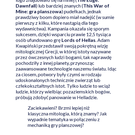
Dawnfall
) lub bardziej znanych (
This War of
Mine: gra planszowa
) pudełkach, jednak
prawdziwy boom dopiero miał nadejść (w sumie
pierwszy z kilku, które nastąpią dla tego
wydawnictwa). Kampania okazała się sporym
sukcesem, dzięki wsparciu prawie 12,5 tysiąca
osób ufundowano grę
Lords of Hellas
. Adam
Kwapiński przedstawił swoją pokrętną wizję
mitologicznej Grecji, w której istoty nazywane
przez ówczesnych ludzi bogami, tak naprawdę
pochodziły z innej planety, przynosząc
zaawansowane technologie naszemu światu. Idąc
za ciosem, potwory były czymś w rodzaju
udoskonalonych technicznie zwierząt lub
człekokształtnych istot. Tylko ludzie to wciąż
ludzie, którzy wielbiąc pozaziemskich bogów,
próbują zdobyć panowanie w Helladzie.
Zaciekawieni? Brzmi lepiej niż
klasyczna mitologia, którą znamy? Jak
wypadnie tematyka w połączeniu z
mechaniką gry planszowej?