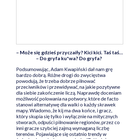
– Może się gdzieś przyczaiły? Kici kici. Taś taś…
– Do gryfa ku*wa? Do gryfa?
Podsumowując, Adam Kwapiński dał nam grę
bardzo dobrą. Różne drogi do zwycięstwa
powodują, że trzeba dobrze pilnować
przeciwników i przewidywać, na jakie pozytywne
dla siebie zakończenie liczą. Naprawdę doceniam
możliwość polowania na potwory, które de facto
stanowi alternatywę dla walki o każdy skrawek
mapy. Wiadomo, że kij ma dwa końce, i gracz,
który skupia się tylko i wyłącznie na mitycznych
stworach, odpuści pilnowanie regionów, przez co
inni gracze szybciej zajmą wymaganą liczbę
terenów. Pojawiające się ostatnio trendy w