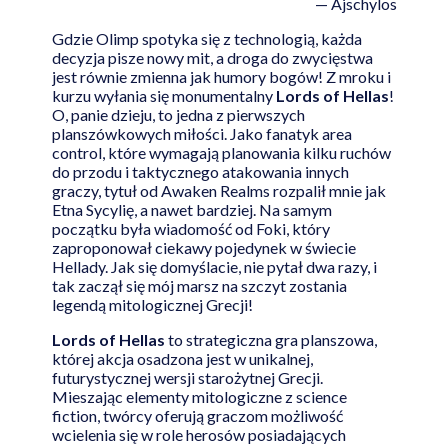
— Ajschylos
Gdzie Olimp spotyka się z technologią, każda
decyzja pisze nowy mit, a droga do zwycięstwa
jest równie zmienna jak humory bogów! Z mroku i
kurzu wyłania się monumentalny
Lords of Hellas
!
O, panie dzieju, to jedna z pierwszych
planszówkowych miłości. Jako fanatyk area
control, które wymagają planowania kilku ruchów
do przodu i taktycznego atakowania innych
graczy, tytuł od Awaken Realms rozpalił mnie jak
Etna Sycylię, a nawet bardziej. Na samym
początku była wiadomość od Foki, który
zaproponował ciekawy pojedynek w świecie
Hellady. Jak się domyślacie, nie pytał dwa razy, i
tak zaczął się mój marsz na szczyt zostania
legendą mitologicznej Grecji!
Lords of Hellas
to strategiczna gra planszowa,
której akcja osadzona jest w unikalnej,
futurystycznej wersji starożytnej Grecji.
Mieszając elementy mitologiczne z science
fiction, twórcy oferują graczom możliwość
wcielenia się w role herosów posiadających