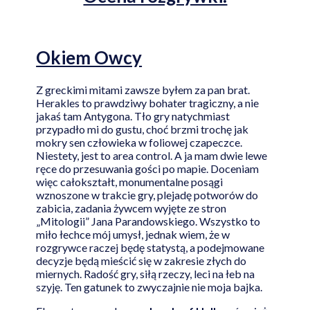
Okiem Owcy
Z greckimi mitami zawsze byłem za pan brat.
Herakles to prawdziwy bohater tragiczny, a nie
jakaś tam Antygona. Tło gry natychmiast
przypadło mi do gustu, choć brzmi trochę jak
mokry sen człowieka w foliowej czapeczce.
Niestety, jest to area control. A ja mam dwie lewe
ręce do przesuwania gości po mapie. Doceniam
więc całokształt, monumentalne posągi
wznoszone w trakcie gry, plejadę potworów do
zabicia, zadania żywcem wyjęte ze stron
„Mitologii” Jana Parandowskiego. Wszystko to
miło łechce mój umysł, jednak wiem, że w
rozgrywce raczej będę statystą, a podejmowane
decyzje będą mieścić się w zakresie złych do
miernych. Radość gry, siłą rzeczy, leci na łeb na
szyję. Ten gatunek to zwyczajnie nie moja bajka.