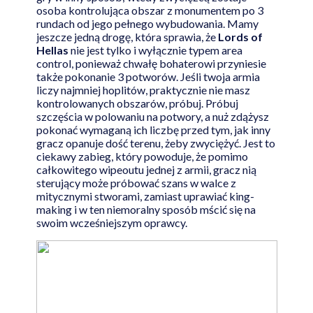
osoba kontrolująca obszar z monumentem po 3
rundach od jego pełnego wybudowania. Mamy
jeszcze jedną drogę, która sprawia, że
Lords of
Hellas
nie jest tylko i wyłącznie typem area
control, ponieważ chwałę bohaterowi przyniesie
także pokonanie 3 potworów. Jeśli twoja armia
liczy najmniej hoplitów, praktycznie nie masz
kontrolowanych obszarów, próbuj. Próbuj
szczęścia w polowaniu na potwory, a nuż zdążysz
pokonać wymaganą ich liczbę przed tym, jak inny
gracz opanuje dość terenu, żeby zwyciężyć. Jest to
ciekawy zabieg, który powoduje, że pomimo
całkowitego wipeoutu jednej z armii, gracz nią
sterujący może próbować szans w walce z
mitycznymi stworami, zamiast uprawiać king-
making i w ten niemoralny sposób mścić się na
swoim wcześniejszym oprawcy.