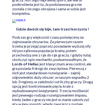
podkreślenia jest to, że podstawowa gra nie
została z niczego okrojona i sama w sobie jest
kompletna.
Gdzie dwóch się bije, tam trzeci korzysta !
Podczas gry większość czasu poświęcimy na
zajmowanie obszarów. Za pierwszym razem
trzeba je przejąć poprzez posiadanie wyższej siły
niż początkowa populacja krainy, potem
przechodzą one z rąk do rąk graczy. I gdyby tutaj
skończyć opis mechaniki, podsumowałbym, że
Lords of Hellas
jest klasycznym area control, ale
gra posiada 4 drogi do zwycięstwa. Pierwszą z
nich jest standardowe rozwiązanie – zajmij
odpowiednio duży obszar; w naszym wypadku 2
lub 3 regiony, w zależności od liczby graczy. Drugą
opcją jest kontrolowanie pięciu krain z
wybudowanymi świątyniami. Trzecia możliwość
jest pewnego rodzaju rozwiązywaniem impasu,
kiedy żaden z graczy nie jest w stanie zakończyć
gry w inny sposób; wtedy zwycięzcą zostaje