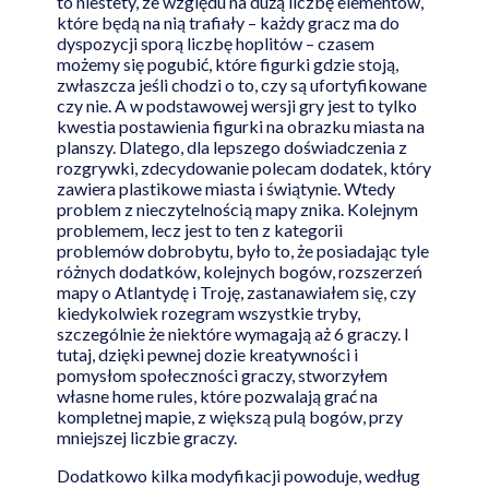
to niestety, ze względu na dużą liczbę elementów,
które będą na nią trafiały – każdy gracz ma do
dyspozycji sporą liczbę hoplitów – czasem
możemy się pogubić, które figurki gdzie stoją,
zwłaszcza jeśli chodzi o to, czy są ufortyfikowane
czy nie. A w podstawowej wersji gry jest to tylko
kwestia postawienia figurki na obrazku miasta na
planszy. Dlatego, dla lepszego doświadczenia z
rozgrywki, zdecydowanie polecam dodatek, który
zawiera plastikowe miasta i świątynie. Wtedy
problem z nieczytelnością mapy znika. Kolejnym
problemem, lecz jest to ten z kategorii
problemów dobrobytu, było to, że posiadając tyle
różnych dodatków, kolejnych bogów, rozszerzeń
mapy o Atlantydę i Troję, zastanawiałem się, czy
kiedykolwiek rozegram wszystkie tryby,
szczególnie że niektóre wymagają aż 6 graczy. I
tutaj, dzięki pewnej dozie kreatywności i
pomysłom społeczności graczy, stworzyłem
własne home rules, które pozwalają grać na
kompletnej mapie, z większą pulą bogów, przy
mniejszej liczbie graczy.
Dodatkowo kilka modyfikacji powoduje, według