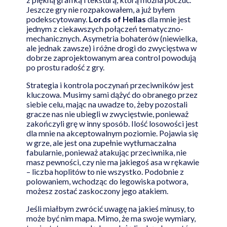
Jeszcze gry nie rozpakowałem, a już byłem
podekscytowany.
Lords of Hellas
dla mnie jest
jednym z ciekawszych połączeń tematyczno-
mechanicznych. Asymetria bohaterów (niewielka,
ale jednak zawsze) i różne drogi do zwycięstwa w
dobrze zaprojektowanym area control powodują
po prostu radość z gry.
Strategia i kontrola poczynań przeciwników jest
kluczowa. Musimy sami dążyć do obranego przez
siebie celu, mając na uwadze to, żeby pozostali
gracze nas nie ubiegli w zwycięstwie, ponieważ
zakończyli grę w inny sposób. Ilość losowości jest
dla mnie na akceptowalnym poziomie. Pojawia się
w grze, ale jest ona zupełnie wytłumaczalna
fabularnie, ponieważ atakując przeciwnika, nie
masz pewności, czy nie ma jakiegoś asa w rękawie
– liczba hoplitów to nie wszystko. Podobnie z
polowaniem, wchodząc do legowiska potwora,
możesz zostać zaskoczony jego atakiem.
Jeśli miałbym zwrócić uwagę na jakieś minusy, to
może być nim mapa. Mimo, że ma swoje wymiary,