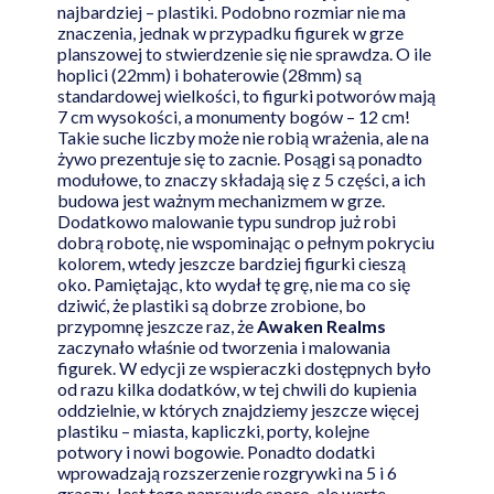
najbardziej – plastiki. Podobno rozmiar nie ma
znaczenia, jednak w przypadku figurek w grze
planszowej to stwierdzenie się nie sprawdza. O ile
hoplici (22mm) i bohaterowie (28mm) są
standardowej wielkości, to figurki potworów mają
7 cm wysokości, a monumenty bogów – 12 cm!
Takie suche liczby może nie robią wrażenia, ale na
żywo prezentuje się to zacnie. Posągi są ponadto
modułowe, to znaczy składają się z 5 części, a ich
budowa jest ważnym mechanizmem w grze.
Dodatkowo malowanie typu sundrop już robi
dobrą robotę, nie wspominając o pełnym pokryciu
kolorem, wtedy jeszcze bardziej figurki cieszą
oko. Pamiętając, kto wydał tę grę, nie ma co się
dziwić, że plastiki są dobrze zrobione, bo
przypomnę jeszcze raz, że
Awaken Realms
zaczynało właśnie od tworzenia i malowania
figurek. W edycji ze wspieraczki dostępnych było
od razu kilka dodatków, w tej chwili do kupienia
oddzielnie, w których znajdziemy jeszcze więcej
plastiku – miasta, kapliczki, porty, kolejne
potwory i nowi bogowie. Ponadto dodatki
wprowadzają rozszerzenie rozgrywki na 5 i 6
graczy. Jest tego naprawdę sporo, ale warte