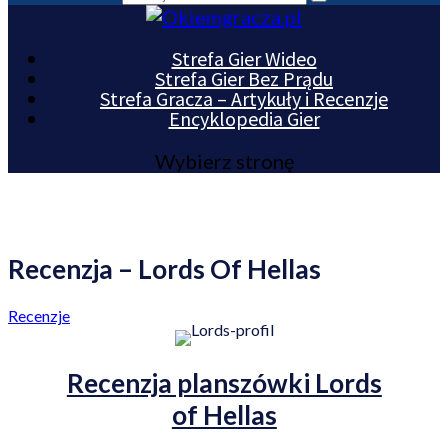
Strefa Gier Wideo
Strefa Gier Bez Prądu
Strefa Gracza – Artykuły i Recenzje
Encyklopedia Gier
Wybierz stronę
Recenzja – Lords Of Hellas
Recenzje
Recenzja planszówki Lords
of Hellas