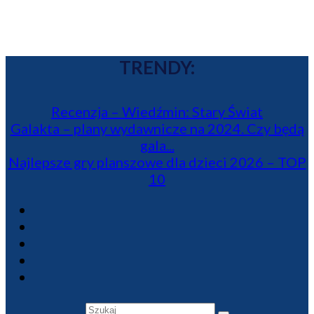
TRENDY:
Recenzja – Wiedźmin: Stary Świat
Galakta – plany wydawnicze na 2024. Czy będą
gala...
Najlepsze gry planszowe dla dzieci 2026 – TOP
10