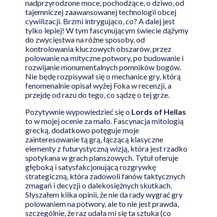
nadprzyrodzone moce, pochodzące, o dziwo, od
tajemniczej zaawansowanej technologii obcej
cywilizacji. Brzmi intrygująco, co? A dalej jest
tylko lepiej! W tym fascynującym świecie dążymy
do zwycięstwa na różne sposoby, od
kontrolowania kluczowych obszarów, przez
polowanie na mityczne potwory, po budowanie i
rozwijanie monumentalnych pomników bogów.
Nie będę rozpisywał się o mechanice gry, którą
fenomenalnie opisał wyżej Foka w recenzji, a
przejdę od razu do tego, co sądzę o tej grze.
Pozytywnie wypowiedzieć się o
Lords of Hellas
to w mojej ocenie za mało. Fascynacja mitologią
grecką, dodatkowo potęguje moje
zainteresowanie tą grą, łączącą klasyczne
elementy z futurystyczną wizją, która jest rzadko
spotykana w grach planszowych. Tytuł oferuje
głęboką i satysfakcjonującą rozgrywkę
strategiczną, która zadowoli fanów taktycznych
zmagań i decyzji o dalekosiężnych skutkach.
Słyszałem kilka opinii, że nie da rady wygrać gry
polowaniem na potwory, ale to nie jest prawda,
szczególnie, że raz udała mi się ta sztuka (co