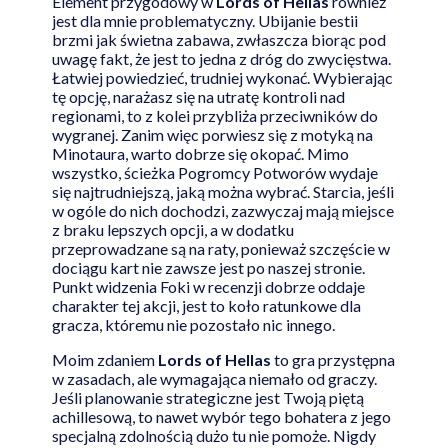
Element przygodowy w
Lords of Hellas
również
jest dla mnie problematyczny. Ubijanie bestii
brzmi jak świetna zabawa, zwłaszcza biorąc pod
uwagę fakt, że jest to jedna z dróg do zwycięstwa.
Łatwiej powiedzieć, trudniej wykonać. Wybierając
tę opcję, narażasz się na utratę kontroli nad
regionami, to z kolei przybliża przeciwników do
wygranej. Zanim więc porwiesz się z motyką na
Minotaura, warto dobrze się okopać. Mimo
wszystko, ścieżka Pogromcy Potworów wydaje
się najtrudniejszą, jaką można wybrać. Starcia, jeśli
w ogóle do nich dochodzi, zazwyczaj mają miejsce
z braku lepszych opcji, a w dodatku
przeprowadzane są na raty, ponieważ szczęście w
dociągu kart nie zawsze jest po naszej stronie.
Punkt widzenia Foki w recenzji dobrze oddaje
charakter tej akcji, jest to koło ratunkowe dla
gracza, któremu nie pozostało nic innego.
Moim zdaniem
Lords of Hellas
to gra przystępna
w zasadach, ale wymagająca niemało od graczy.
Jeśli planowanie strategiczne jest Twoją piętą
achillesową, to nawet wybór tego bohatera z jego
specjalną zdolnością dużo tu nie pomoże. Nigdy