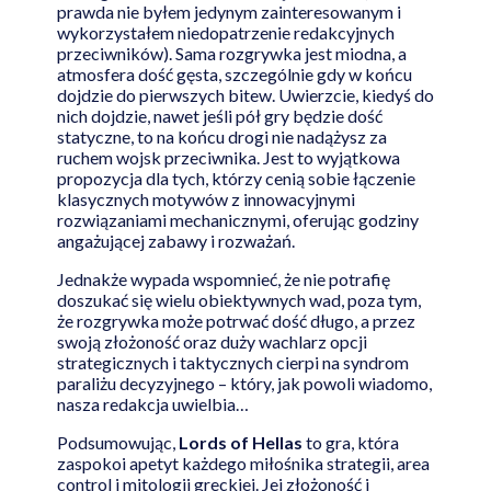
prawda nie byłem jedynym zainteresowanym i
wykorzystałem niedopatrzenie redakcyjnych
przeciwników). Sama rozgrywka jest miodna, a
atmosfera dość gęsta, szczególnie gdy w końcu
dojdzie do pierwszych bitew. Uwierzcie, kiedyś do
nich dojdzie, nawet jeśli pół gry będzie dość
statyczne, to na końcu drogi nie nadążysz za
ruchem wojsk przeciwnika. Jest to wyjątkowa
propozycja dla tych, którzy cenią sobie łączenie
klasycznych motywów z innowacyjnymi
rozwiązaniami mechanicznymi, oferując godziny
angażującej zabawy i rozważań.
Jednakże wypada wspomnieć, że nie potrafię
doszukać się wielu obiektywnych wad, poza tym,
że rozgrywka może potrwać dość długo, a przez
swoją złożoność oraz duży wachlarz opcji
strategicznych i taktycznych cierpi na syndrom
paraliżu decyzyjnego – który, jak powoli wiadomo,
nasza redakcja uwielbia…
Podsumowując,
Lords of Hellas
to gra, która
zaspokoi apetyt każdego miłośnika strategii, area
control i mitologii greckiej. Jej złożoność i