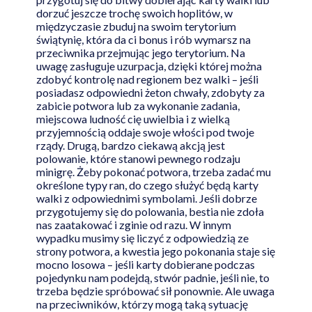
dorzuć jeszcze trochę swoich hoplitów, w
międzyczasie zbuduj na swoim terytorium
świątynię, która da ci bonus i rób wymarsz na
przeciwnika przejmując jego terytorium. Na
uwagę zasługuje uzurpacja, dzięki której można
zdobyć kontrolę nad regionem bez walki – jeśli
posiadasz odpowiedni żeton chwały, zdobyty za
zabicie potwora lub za wykonanie zadania,
miejscowa ludność cię uwielbia i z wielką
przyjemnością oddaje swoje włości pod twoje
rządy. Drugą, bardzo ciekawą akcją jest
polowanie, które stanowi pewnego rodzaju
minigrę. Żeby pokonać potwora, trzeba zadać mu
określone typy ran, do czego służyć będą karty
walki z odpowiednimi symbolami. Jeśli dobrze
przygotujemy się do polowania, bestia nie zdoła
nas zaatakować i zginie od razu. W innym
wypadku musimy się liczyć z odpowiedzią ze
strony potwora, a kwestia jego pokonania staje się
mocno losowa – jeśli karty dobierane podczas
pojedynku nam podejdą, stwór padnie, jeśli nie, to
trzeba będzie spróbować sił ponownie. Ale uwaga
na przeciwników, którzy mogą taką sytuację