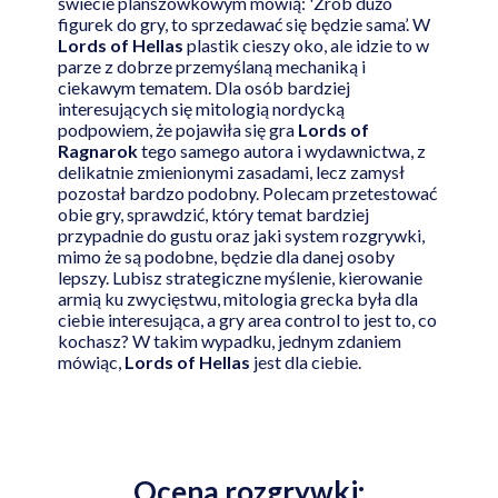
świecie planszówkowym mówią: 'Zrób dużo
figurek do gry, to sprzedawać się będzie sama’. W
Lords of Hellas
plastik cieszy oko, ale idzie to w
parze z dobrze przemyślaną mechaniką i
ciekawym tematem. Dla osób bardziej
interesujących się mitologią nordycką
podpowiem, że pojawiła się gra
Lords of
Ragnarok
tego samego autora i wydawnictwa, z
delikatnie zmienionymi zasadami, lecz zamysł
pozostał bardzo podobny. Polecam przetestować
obie gry, sprawdzić, który temat bardziej
przypadnie do gustu oraz jaki system rozgrywki,
mimo że są podobne, będzie dla danej osoby
lepszy. Lubisz strategiczne myślenie, kierowanie
armią ku zwycięstwu, mitologia grecka była dla
ciebie interesująca, a gry area control to jest to, co
kochasz? W takim wypadku, jednym zdaniem
mówiąc,
Lords of Hellas
jest dla ciebie.
Ocena rozgrywki: