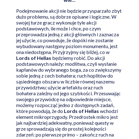
Podejmowanie akcji nie będzie przysparzało zbyt
dużo problemu, są dobrze opisane i logiczne. W
swojej turze gracz wykonuje tyle akcji
podstawowych, ile może i chce, po czym
przeprowadza jedną z akcji głównych i zaznacza
jej użycie, co powoduje, że dopóki nie zostanie
wybudowany następny poziom monumentu, jest
ona niedostępna. Przyjrzyjmy się bliżej, co w
Lords of Hellas
będziemy robić. Do akcji
podstawowych należy: modlitwa, czyli wysłanie
kapłanów do wybranego boga, za co zwiększymy
sobie jedną z cech bohatera; ruch hoplitów do
sąsiedniego obszaru w liczbie równej naszemu
przywództwu; użycie artefaktu oraz ruch
bohatera zależny od jego szybkości. Przesuwając
swojego przywódcę na odpowiednie miejsce,
możemy rozpocząć jedno z dostępnych zadań,
które powodują, że do
Lords of Hellas
wchodzi
element mikroprzygody. Przedrostek mikro jest
jak najbardziej adekwatny, ponieważ questy w
grze sprowadzają się do prostej kolejności
zdarzeń: po pierwsze primo – zakończ ruch na