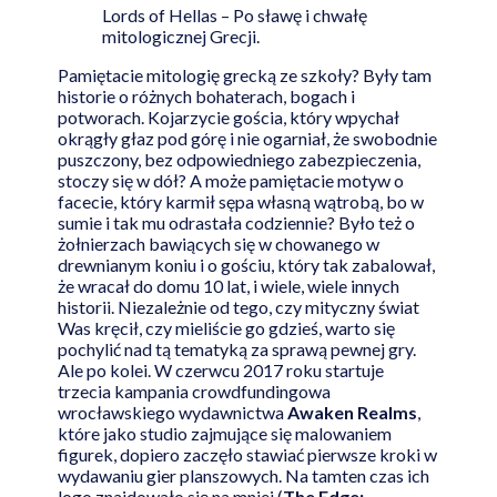
Lords of Hellas – Po sławę i chwałę
mitologicznej Grecji.
Pamiętacie mitologię grecką ze szkoły? Były tam
historie o różnych bohaterach, bogach i
potworach. Kojarzycie gościa, który wpychał
okrągły głaz pod górę i nie ogarniał, że swobodnie
puszczony, bez odpowiedniego zabezpieczenia,
stoczy się w dół? A może pamiętacie motyw o
facecie, który karmił sępa własną wątrobą, bo w
sumie i tak mu odrastała codziennie? Było też o
żołnierzach bawiących się w chowanego w
drewnianym koniu i o gościu, który tak zabalował,
że wracał do domu 10 lat, i wiele, wiele innych
historii. Niezależnie od tego, czy mityczny świat
Was kręcił, czy mieliście go gdzieś, warto się
pochylić nad tą tematyką za sprawą pewnej gry.
Ale po kolei. W czerwcu 2017 roku startuje
trzecia kampania crowdfundingowa
wrocławskiego wydawnictwa
Awaken Realms
,
które jako studio zajmujące się malowaniem
figurek, dopiero zaczęło stawiać pierwsze kroki w
wydawaniu gier planszowych. Na tamten czas ich
logo znajdowało się na mniej (
The Edge: