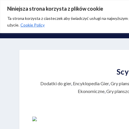
TRENDY:
Recenzja – Wiedźmin: Stary Świat
Niniejsza strona korzysta z plików cookie
Ta strona korzysta z ciasteczek aby świadczyć usługi na najwyższym p
użycie.
Cookie Policy
S
Scy
Dodatki do gier
,
Encyklopedia Gier
,
Gry plan
Ekonomiczne
,
Gry plans