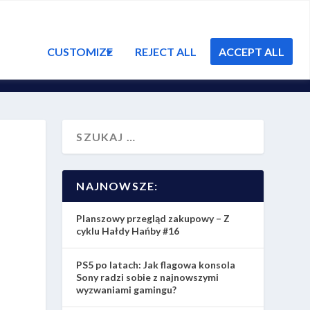
CUSTOMIZE
REJECT ALL
ACCEPT ALL
CZA – ARTYKUŁY I RECENZJE
ENCYKLOPEDIA GIER
NAJNOWSZE:
Planszowy przegląd zakupowy – Z
cyklu Hałdy Hańby #16
PS5 po latach: Jak flagowa konsola
Sony radzi sobie z najnowszymi
wyzwaniami gamingu?