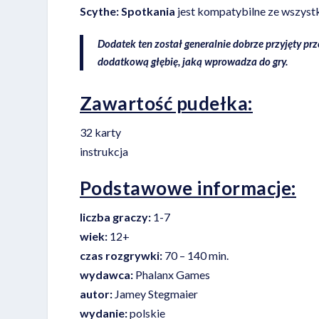
Scythe: Spotkania
jest kompatybilne ze wszystk
Dodatek ten został generalnie dobrze przyjęty pr
dodatkową głębię, jaką wprowadza do gry.
Zawartość pudełka:
32 karty
instrukcja
Podstawowe informacje:
liczba graczy:
1-7
wiek:
12+
czas rozgrywki:
70 – 140 min.
wydawca:
Phalanx Games
autor:
Jamey Stegmaier
wydanie:
polskie