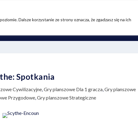
oziomie. Dalsze korzystanie ze strony oznacza, że zgadzasz się na ich
TREFA GIER WIDEO
STREFA GIER BEZ PRĄDU
STREFA GRA
the: Spotkania
szowe Cywilizacyjne
,
Gry planszowe Dla 1 gracza
,
Gry planszowe
zowe Przygodowe
,
Gry planszowe Strategiczne