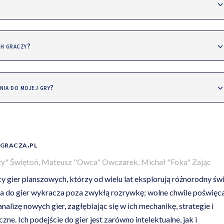
ch graczy?
nia do mojej gry?
gracza.pl
ty" Świętoń, Mateusz "Owca" Owczarek, Michał "Foka" Zając
cy gier planszowych, którzy od wielu lat eksplorują różnorodny św
asja do gier wykracza poza zwykłą rozrywkę; wolne chwile poświęc
alizę nowych gier, zagłębiając się w ich mechanikę, strategie i
ne. Ich podejście do gier jest zarówno intelektualne, jak i