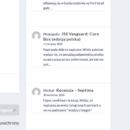
odbywają się w każdą niedzielę na Fort Va od
godz.…
ISS Vanguard: Core
Photopolis
-
Box (edycja polska)
1 sierpnia, 2024
Naprawdę dobrze napisane. Wielu autorom
wydaje się, że posiadają odpowiednią wiedzę
na poruszany przez siebie temat, ale tak nie
jest.…
Recenzja – Septima
Michał
-
30 kwietnia, 2024
Fajna i wnikliwa recenzja. Widać, że
napisana po wielu rozegranych partiach a
stępny
nie na podstawie "wiedzy z Google."
Anachrony