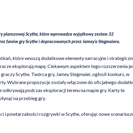
gry planszowej Scythe, które wprowadza wyjątkowy zestaw 32
ez fanów gry Scythe i dopracowanych przez Jamey’a Stegmaiera.
otkań, które wnoszą dodatkowe elementy narracyjne i strategiczn
 gracze eksplorują mapę. Ciekawym aspektem tego rozszerzenia je
 graczy Scythe. Twórca gry, Jamey Stegmaier, ogłosił konkurs, w
rty. Wybrane propozycje zostały włączone do oficjalnego dodatk
 odkrywają podczas eksploracji terenu na mapie gry. Karty te
łynąć na przebieg gry.
i i powtarzalności rozgrywki w Scythe, oferując nowe scenariusze