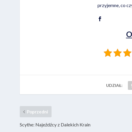
przyjemne, co cz
O
UDZIAŁ:
Poprzedni
Scythe: Najeźdźcy z Dalekich Krain